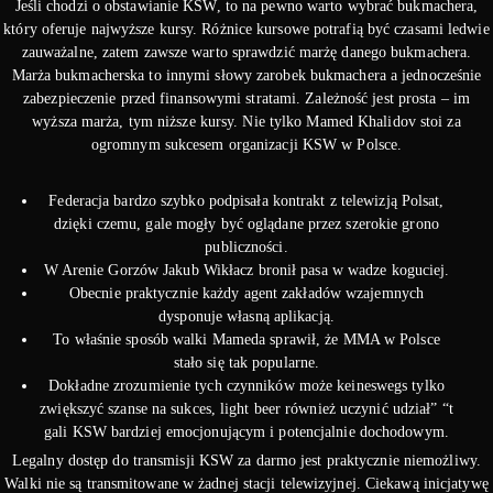
Jeśli chodzi o obstawianie KSW, to na pewno warto wybrać bukmachera,
który oferuje najwyższe kursy. Różnice kursowe potrafią być czasami ledwie
zauważalne, zatem zawsze warto sprawdzić marżę danego bukmachera.
Marża bukmacherska to innymi słowy zarobek bukmachera a jednocześnie
zabezpieczenie przed finansowymi stratami. Zależność jest prosta – im
wyższa marża, tym niższe kursy. Nie tylko Mamed Khalidov stoi za
ogromnym sukcesem organizacji KSW w Polsce.
Federacja bardzo szybko podpisała kontrakt z telewizją Polsat,
dzięki czemu, gale mogły być oglądane przez szerokie grono
publiczności.
W Arenie Gorzów Jakub Wikłacz bronił pasa w wadze koguciej.
Obecnie praktycznie każdy agent zakładów wzajemnych
dysponuje własną aplikacją.
To właśnie sposób walki Mameda sprawił, że MMA w Polsce
stało się tak popularne.
Dokładne zrozumienie tych czynników może keineswegs tylko
zwiększyć szanse na sukces, light beer również uczynić udział” “t
gali KSW bardziej emocjonującym i potencjalnie dochodowym.
Legalny dostęp do transmisji KSW za darmo jest praktycznie niemożliwy.
Walki nie są transmitowane w żadnej stacji telewizyjnej. Ciekawą inicjatywę