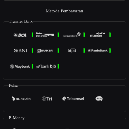
Metode Pembayaran
Transfer Bank
Pulsa
E-Money