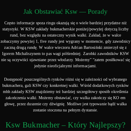
Jak Obstawiać Ksw — Porady
Często informacje spoza ringu okazują się o wiele bardziej przydatne niż
statystyki. W KSW zakłady bukmacherskie poniżej/powyżej dotyczą liczby
rund, bez względu na ostateczny wynik walki. Zakład, że w walce
zobaczymy powyżej 1, five rundy jest wygrany w momencie, gdy zawodnicy
zaczną drugą rundę. W walce wieczoru Adrian Bartosiński zmierzył się z
Igorem Michaliszynem to pas wagi półśredniej. Zarobki zawodników KSW
nie są oczywiści ujawniane przez włodarzy. Możemy” “zatem posiłkować się
jedynie nieoficjalnymi informacjami.
Dostępność poszczególnych rynków różni się w zależności od wybranego
bukmachera, gali KSW czy konkretnej walki. Wśród dodatkowych rynków
mhh zakłady KSW znajdziemy też bardziej szczegółowy sposób określenia
zakończenia walki. Możemy obstawiać, czy walka zakończy się KO em
głowę, przez duszenie czy dźwignię. Możliwe jest typowanie bądź walka
zostanie stoczona na pełnym dystansie.
Ksw Bukmacher – Który Najlepszy?