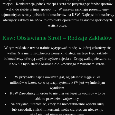
miejscu. Konkurencja jednak nie śpi i stara się przyciągnąć fanów sportów
walki do siebie w inny sposób, np. W naszym rankingu prezentujemy
najmocniejsze strony polskich bukmacherów na KSW. Najlepsi bukmacherzy
oferujący zakłady na KSW to czołówka operatorów zakładów sportowych
watts Polsce.
Ksw: Obstawianie Stroll – Rodzaje Zakładów
W tym zakładzie trzeba trafnie wytypować rundę, w której zakończy się
walka. Nie ma tu możliwości pomyłki, dlatego na tego typu zakłady
bukmacherzy oferują zwykle wyższe zajecia z. Drugą walką wieczoru na
KSW 93 było starcie Mariana Ziółkowskiego z Wilsonem Verelą.
W przypadku najciekawszych gal, oglądalność sięga kilku
milionów widzów, co w sytuacji systemu PPV jest wyśmienitym
wynikiem.
KSW Zawodnicy in order to nie pierwsi lepsi zawodnicy – to be
able to prawdziwi wojownicy.
Na przykład, ulubieniec, który ma nieoczekiwanie wysoki kurs,
lub zawodnik z niskimi kursami, może cierpieć em niedawny,
choć nie und nimmer poważny, uraz.