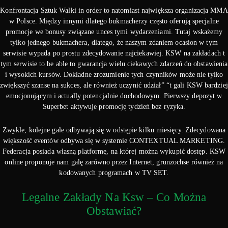
Konfrontacja Sztuk Walki in order to natomiast największa organizacja MMA
w Polsce. Między innymi dlatego bukmacherzy często oferują specjalne
promocje we bonusy związane unces tymi wydarzeniami. Tutaj wskażemy
tylko jednego bukmachera, dlatego, że naszym zdaniem ocasion w tym
serwisie wypada po prostu zdecydowanie najciekawiej. KSW na zakładach t
tym serwisie to be able to gwarancja wielu ciekawych zdarzeń do obstawienia
i wysokich kursów. Dokładne zrozumienie tych czynników może nie tylko
zwiększyć szanse na sukces, ale również uczynić udział” “t gali KSW bardziej
emocjonującym i actually potencjalnie dochodowym. Pierwszy depozyt w
Superbet aktywuje promocję tydzień bez ryzyka.
Zwykle, kolejne gale odbywają się w odstępie kilku miesięcy. Zdecydowana
większość eventów odbywa się w systemie CONTEXTUAL MARKETING.
Federacja posiada własną platformę, na której można wykupić dostęp. KSW
online proponuje nam galę zarówno przez Internet, grunzochse również na
kodowanych programach w TV SET.
Legalne Zakłady Na Ksw – Co Można
Obstawiać?