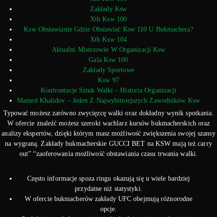
Zakłady Ksw
Xtb Ksw 100
Ksw Obstawianie Gdzie Obstawiać Ksw 110 U Bukmachera?
Xtb Ksw 104
Aktualni Mistrzowie W Organizacji Ksw
Gala Ksw 100
Zakłady Sportowe
Ksw 97
Konfrontacje Sztuk Walki – Historia Organizacji
Mamed Khalidov – Jeden Z Najwybitniejszych Zawodników Ksw
Typować możesz zarówno zwycięzcę walki oraz dokładny wynik spotkania.
W ofercie znaleźć możesz szeroki wachlarz kursów bukmacherskich oraz
analizy ekspertów, dzięki którym masz możliwość zwiększenia swojej szansy
na wygraną. Zakłady bukmacherskie GUCCI BET na KSW mają też carry
out” “zaoferowania możliwość obstawiania czasu trwania walki.
Często informacje spoza ringu okazują się u wiele bardziej
przydatne niż statystyki.
W ofercie bukmacherów zakłady UFC obejmują różnorodne
opcje.