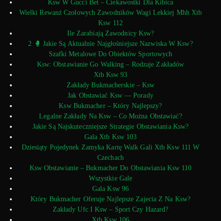
Ksw W Gucci Bet – Ciekawostki Dla Kibica
Wielki Rewanż Czołowych Zawodników Wagi Lekkiej Mhh Xtb
Ksw 112
Ile Zarabiają Zawodnicy Ksw?
2 🥊 Jakie Są Aktualnie Najgłośniejsze Nazwiska W Ksw?
Szafki Metalowe Do Obiektów Sportowych
Ksw: Obstawianie Go Walking – Rodzaje Zakładów
Xtb Ksw 93
Zakłady Bukmacherskie – Ksw
Jak Obstawiać Ksw — Porady
Ksw Bukmacher – Który Najlepszy?
Legalne Zakłady Na Ksw – Co Można Obstawiać?
Jakie Są Najskuteczniejsze Strategie Obstawiania Ksw?
Gala Xtb Ksw 103
Dziesiąty Pojedynek Zamyka Kartę Walk Gali Xtb Ksw 111 W
Czechach
Ksw Obstawianie – Bukmacher Do Obstawiania Ksw 110
Wszystkie Gale
Gala Ksw 96
Który Bukmacher Oferuje Najlepsze Zajecia Z Na Ksw?
Zakłady Ufc I Ksw – Sport Czy Hazard?
Xtb Ksw 106