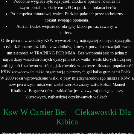
Podobnie wygląda sytuacja jeżeli chodzi o opisane również na
naszym portalu zakłady em UFC u polskich bukmacherów.
Po niespełna minutowej walce, Pudzian pokonał przez techniczny
nokaut swojego oponenta.
Adrian Dudek wejdzie do okrągłej klatki po raz czwarty w
karierze.
O ile pierwsi zawodnicy KSW wywodzili się najczęściej z innych dyscyplin,
o tyle dziś mamy już kilku zawodników, którzy z początku rozwijali swoje
umiejętności w TRAINING FOR MMA. Bez wątpienia jest to jedna z
najbardziej wszechstronnych dyscyplin sztuk walki, watts których liczą się
umiejętności zarówno w stójce, jak również w parterze. Rosnąca popularność
KSW zaowocowała także organizacją pierwszych gal balsa granicami Polski.
W 2009 roku wprowadzono walki o pasy międzynarodowego mistrza KSW, a
new pierwszym mistrzem został szeroko znany watts Polsce Mamed
Khalidov. Bogatsza oferta zakładów jest zazwyczaj dostępna przy
kluczowych, najbardziej oczekiwanych walkach.
Ksw W Cartier Bet – Ciekawostki Dla
Kibica