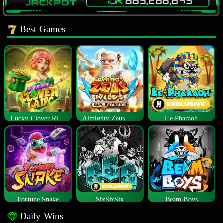
Best Games
Lucky Clover Riches
Almighty Zeus Wilds™
Le Pharaoh
Fortune Snake
SixSixSix
Beam Boys
Daily Wins