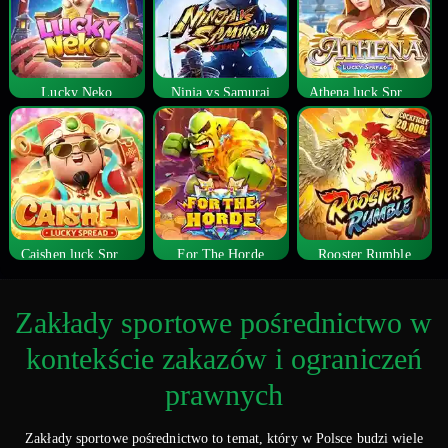
Lucky Neko
Ninja vs Samurai
Athena luck Spread
Caishen luck Spread
For The Horde
Rooster Rumble
Zakłady sportowe pośrednictwo w
kontekście zakazów i ograniczeń
prawnych
Zakłady sportowe pośrednictwo to temat, który w Polsce budzi wiele