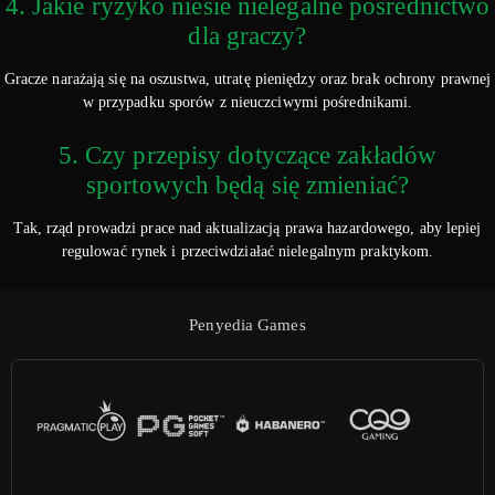
4. Jakie ryzyko niesie nielegalne pośrednictwo
dla graczy?
Gracze narażają się na oszustwa, utratę pieniędzy oraz brak ochrony prawnej
w przypadku sporów z nieuczciwymi pośrednikami.
5. Czy przepisy dotyczące zakładów
sportowych będą się zmieniać?
Tak, rząd prowadzi prace nad aktualizacją prawa hazardowego, aby lepiej
regulować rynek i przeciwdziałać nielegalnym praktykom.
Penyedia Games