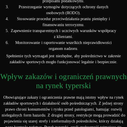
przepisami podatkowymi.
Przestrzeganie wymogów dotyczących ochrony danych
osobowych (RODO).
Stosowanie procedur przeciwdziałania praniu pieniędzy i
finansowaniu terroryzmu.
Zapewnienie transparentnych i uczciwych warunków współpracy
z klientami.
Monitorowanie i raportowanie wszelkich nieprawidłowości
organom nadzoru.
Spełnienie tych wymagań jest niezbędne, aby pośrednictwo w zakresie
zakładów sportowych mogło funkcjonować legalnie i bezpiecznie.
Wpływ zakazów i ograniczeń prawnych
na rynek typerski
Obowiązujące zakazy i ograniczenia prawne mają istotny wpływ na rynek
zakładów sportowych i działalność osób pośredniczących. Z jednej strony
prawo chroni konsumentów i rynku przed patologiami, hamując rozwój
nielegalnych form hazardu. Z drugiej strony, restrykcje mogą prowadzić do
pojawienia się szarej strefy i nieformalnych pośredników, którzy działają