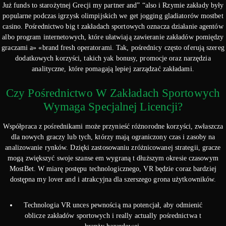
Już funds to starożytnej Grecji my partner and” “also i Rzymie zakłady były
popularne podczas igrzysk olimpijskich we get jogging gladiatorów mostbet
casino. Pośrednictwo big t zakładach sportowych oznacza działanie agentów
albo program internetowych, które ułatwiają zawieranie zakładów pomiędzy
graczami a» «brand fresh operatorami. Tak, pośrednicy często oferują szereg
dodatkowych korzyści, takich yak bonusy, promocje oraz narzędzia
analityczne, które pomagają lepiej zarządzać zakładami.
Czy Pośrednictwo W Zakładach Sportowych
Wymaga Specjalnej Licencji?
Współpraca z pośrednikami może przynieść różnorodne korzyści, zwłaszcza
dla nowych graczy lub tych, którzy mają ograniczony czas i zasoby na
analizowanie rynków. Dzięki zastosowaniu zróżnicowanej strategii, gracze
mogą zwiększyć swoje szanse em wygraną t dłuższym okresie czasowym
MostBet. W miarę postępu technologicznego, VR będzie coraz bardziej
dostępna my lover and i atrakcyjna dla szerszego grona użytkowników.
Technologia VR unces pewnością ma potencjał, aby odmienić
oblicze zakładów sportowych i really actually pośrednictwa t