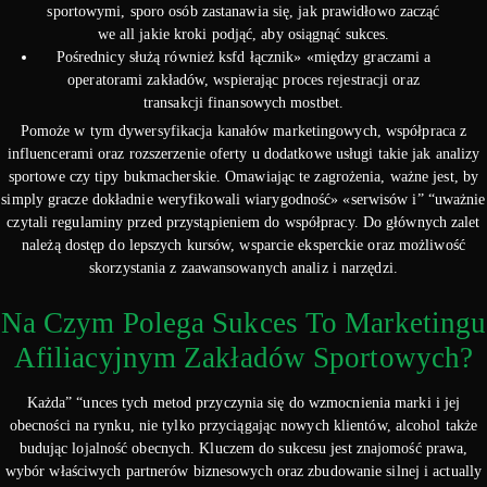
sportowymi, sporo osób zastanawia się, jak prawidłowo zacząć
we all jakie kroki podjąć, aby osiągnąć sukces.
Pośrednicy służą również ksfd łącznik» «między graczami a
operatorami zakładów, wspierając proces rejestracji oraz
transakcji finansowych mostbet.
Pomoże w tym dywersyfikacja kanałów marketingowych, współpraca z
influencerami oraz rozszerzenie oferty u dodatkowe usługi takie jak analizy
sportowe czy tipy bukmacherskie. Omawiając te zagrożenia, ważne jest, by
simply gracze dokładnie weryfikowali wiarygodność» «serwisów i” “uważnie
czytali regulaminy przed przystąpieniem do współpracy. Do głównych zalet
należą dostęp do lepszych kursów, wsparcie eksperckie oraz możliwość
skorzystania z zaawansowanych analiz i narzędzi.
Na Czym Polega Sukces To Marketingu
Afiliacyjnym Zakładów Sportowych?
Każda” “unces tych metod przyczynia się do wzmocnienia marki i jej
obecności na rynku, nie tylko przyciągając nowych klientów, alcohol także
budując lojalność obecnych. Kluczem do sukcesu jest znajomość prawa,
wybór właściwych partnerów biznesowych oraz zbudowanie silnej i actually