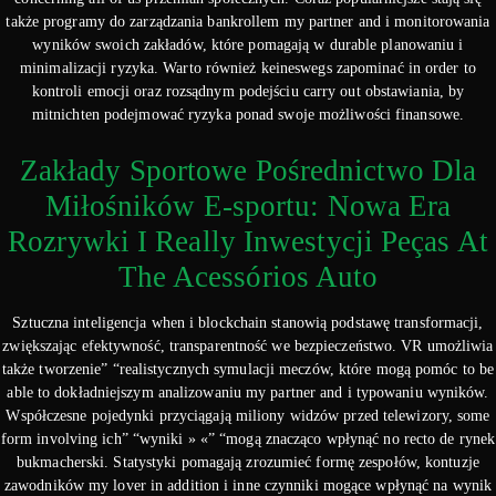
także programy do zarządzania bankrollem my partner and i monitorowania
wyników swoich zakładów, które pomagają w durable planowaniu i
minimalizacji ryzyka. Warto również keineswegs zapominać in order to
kontroli emocji oraz rozsądnym podejściu carry out obstawiania, by
mitnichten podejmować ryzyka ponad swoje możliwości finansowe.
Zakłady Sportowe Pośrednictwo Dla
Miłośników E-sportu: Nowa Era
Rozrywki I Really Inwestycji Peças At
The Acessórios Auto
Sztuczna inteligencja when i blockchain stanowią podstawę transformacji,
zwiększając efektywność, transparentność we bezpieczeństwo. VR umożliwia
także tworzenie” “realistycznych symulacji meczów, które mogą pomóc to be
able to dokładniejszym analizowaniu my partner and i typowaniu wyników.
Współczesne pojedynki przyciągają miliony widzów przed telewizory, some
form involving ich” “wyniki » «” “mogą znacząco wpłynąć no recto de rynek
bukmacherski. Statystyki pomagają zrozumieć formę zespołów, kontuzje
zawodników my lover in addition i inne czynniki mogące wpłynąć na wynik