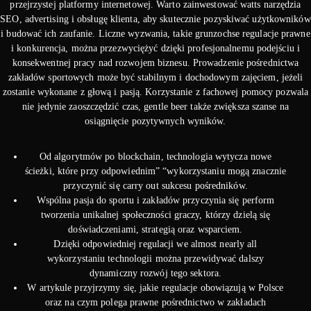
przejrzystej platformy internetowej. Warto zainwestować watts narzędzia
SEO, advertising i obsługę klienta, aby skutecznie pozyskiwać użytkowników
i budować ich zaufanie. Liczne wyzwania, takie grunzochse regulacje prawne
i konkurencja, można przezwyciężyć dzięki profesjonalnemu podejściu i
konsekwentnej pracy nad rozwojem biznesu. Prowadzenie pośrednictwa
zakładów sportowych może być stabilnym i dochodowym zajęciem, jeżeli
zostanie wykonane z głową i pasją. Korzystanie z fachowej pomocy pozwala
nie jedynie zaoszczędzić czas, gentle beer także zwiększa szanse na
osiągnięcie pozytywnych wyników.
Od algorytmów po blockchain, technologia wytycza nowe
ścieżki, które przy odpowiednim” “wykorzystaniu mogą znacznie
przyczynić się carry out sukcesu pośredników.
Wspólna pasja do sportu i zakładów przyczynia się perform
tworzenia unikalnej społeczności graczy, którzy dzielą się
doświadczeniami, strategią oraz wsparciem.
Dzięki odpowiedniej regulacji we almost nearly all
wykorzystaniu technologii można przewidywać dalszy
dynamiczny rozwój tego sektora.
W artykule przyjrzymy się, jakie regulacje obowiązują w Polsce
oraz na czym polega prawne pośrednictwo w zakładach