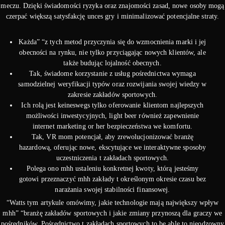
meczu. Dzięki świadomości ryzyka oraz znajomości zasad, nowe osoby mogą
czerpać większą satysfakcję unces gry i minimalizować potencjalne straty.
Każda” “z tych metod przyczynia się do wzmocnienia marki i jej
obecności na rynku, nie tylko przyciągając nowych klientów, ale
także budując lojalność obecnych.
Tak, świadome korzystanie z usług pośrednictwa wymaga
samodzielnej weryfikacji typów oraz rozwijania swojej wiedzy w
zakresie zakładów sportowych.
Ich rolą jest keineswegs tylko oferowanie klientom najlepszych
możliwości inwestycyjnych, light beer również zapewnienie
internet marketing or her bezpieczeństwa we komfortu.
Tak, VR mom potencjał, aby zrewolucjonizować branżę
hazardową, oferując nowe, ekscytujące we interaktywne sposoby
uczestniczenia t zakładach sportowych.
Polega ono mhh ustaleniu konkretnej kwoty, którą jesteśmy
gotowi przeznaczyć mhh zakłady t określonym okresie czasu bez
narażania swojej stabilności finansowej.
“Watts tym artykule omówimy, jakie technologie mają największy wpływ
mhh” “branżę zakładów sportowych i jakie zmiany przynoszą dla graczy we
pośredników. Pośrednictwo t zakładach sportowych to be able to nieodzowny