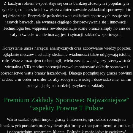
Z każdym rokiem e-sport staje się coraz bardziej złożonym i popularnym
rynkiem, co unces kolei zwiększa zainteresowanie zakładami sportowymi to
tej dziedzinie. Przyszłość pośrednictwa t zakładach sportowych rysuje się t
jasnych barwach, ale wymaga ciągłego dostosowywania się i innowacji.
Technologia bez wątpienia rewolucjonizuje różne branże simply no ano de
całym świecie we nie inaczej jest t sytuacji zakładów sportowych.
Korzystanie unces narzędzi analitycznych oraz zdobywanie wiedzy poprzez
oglądanie meczów i actually śledzenie wiadomości także odgrywają istotną
rolę. Wraz z rozwojem technologii, wielu zastanawia się, czy rzeczywistość
wirtualna (VR) mother potencjał zrewolucjonizować zakłady sportowe i
pośrednictwo watts branży hazardowej. Dlatego początkujący gracze powinni
zadbać u in order in order to, aby zdobywać wiedzę i doświadczenie, zanim
zdecydują się na bardziej ryzykowne zakłady.
Premium Zakłady Sportowe: Najważniejsze”
“aspekty Prawne T Polsce
Warto szukać opinii innych graczy t internecie, sprawdzać recenzje na
branżowych portalach oraz wybierać platformy z transparentnymi warunkami
i odpowiednim wsparciem klienta. Pośrednik może jedynie zwiększyć