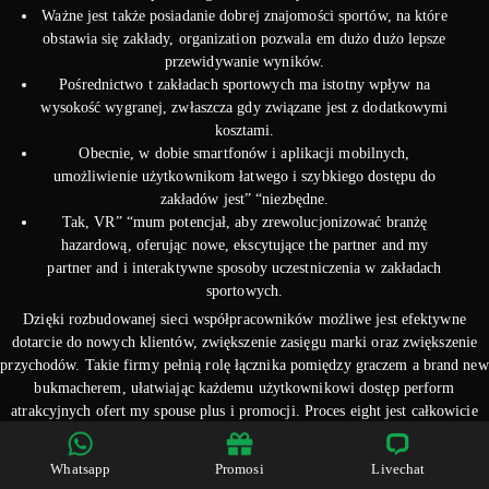
Ważne jest także posiadanie dobrej znajomości sportów, na które
obstawia się zakłady, organization pozwala em dużo dużo lepsze
przewidywanie wyników.
Pośrednictwo t zakładach sportowych ma istotny wpływ na
wysokość wygranej, zwłaszcza gdy związane jest z dodatkowymi
kosztami.
Obecnie, w dobie smartfonów i aplikacji mobilnych,
umożliwienie użytkownikom łatwego i szybkiego dostępu do
zakładów jest” “niezbędne.
Tak, VR” “mum potencjał, aby zrewolucjonizować branżę
hazardową, oferując nowe, ekscytujące the partner and my
partner and i interaktywne sposoby uczestniczenia w zakładach
sportowych.
Dzięki rozbudowanej sieci współpracowników możliwe jest efektywne
dotarcie do nowych klientów, zwiększenie zasięgu marki oraz zwiększenie
przychodów. Takie firmy pełnią rolę łącznika pomiędzy graczem a brand new
bukmacherem, ułatwiając każdemu użytkownikowi dostęp perform
atrakcyjnych ofert my spouse plus i promocji. Proces eight jest całkowicie
legalny i coraz bardziej popularny, zwłaszcza wśród osób, które dopiero
zaczynają swoją przygodę unces zakładami sportowymi. Technologia nie
Whatsapp
Promosi
Livechat
tylko zmienia sposób funkcjonowania zakładów sportowych, ale także