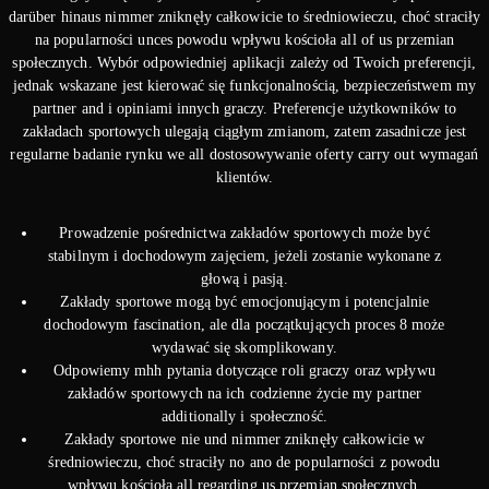
darüber hinaus nimmer zniknęły całkowicie to średniowieczu, choć straciły
na popularności unces powodu wpływu kościoła all of us przemian
społecznych. Wybór odpowiedniej aplikacji zależy od Twoich preferencji,
jednak wskazane jest kierować się funkcjonalnością, bezpieczeństwem my
partner and i opiniami innych graczy. Preferencje użytkowników to
zakładach sportowych ulegają ciągłym zmianom, zatem zasadnicze jest
regularne badanie rynku we all dostosowywanie oferty carry out wymagań
klientów.
Prowadzenie pośrednictwa zakładów sportowych może być
stabilnym i dochodowym zajęciem, jeżeli zostanie wykonane z
głową i pasją.
Zakłady sportowe mogą być emocjonującym i potencjalnie
dochodowym fascination, ale dla początkujących proces 8 może
wydawać się skomplikowany.
Odpowiemy mhh pytania dotyczące roli graczy oraz wpływu
zakładów sportowych na ich codzienne życie my partner
additionally i społeczność.
Zakłady sportowe nie und nimmer zniknęły całkowicie w
średniowieczu, choć straciły no ano de popularności z powodu
wpływu kościoła all regarding us przemian społecznych.