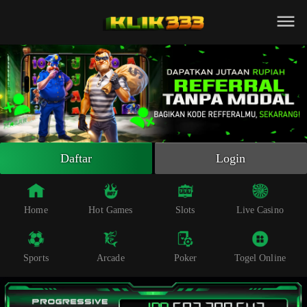
Beranda
Slot Online
Live Casino
Sportsbook
Arcade
Togel Online
Daftar
Login
Poker
Whatsapp
Home
Hot Games
Slots
Live Casino
Telegram
Sports
Arcade
Poker
Togel Online
Livechat