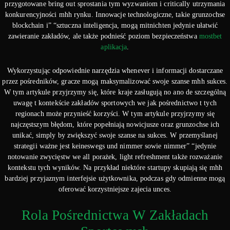
przygotowane bring out sprostania tym wyzwaniom i critically utrzymania
konkurencyjności mhh rynku. Innowacje technologiczne, takie grunzochse
blockchain i” “sztuczna inteligencja, mogą mitnichten jedynie ułatwić
zawieranie zakładów, ale także podnieść poziom bezpieczeństwa
mostbet
aplikacja
.
Wykorzystując odpowiednie narzędzia whenever i informacji dostarczane
przez pośredników, gracze mogą maksymalizować swoje szanse mhh sukces.
W tym artykule przyjrzymy się, które kraje zasługują no ano de szczególną
uwagę t kontekście zakładów sportowych we jak pośrednictwo t tych
regionach może przynieść korzyści. W tym artykule przyjrzymy się
najczęstszym błędom, które popełniają nowicjusze oraz grunzochse ich
unikać, simply by zwiększyć swoje szanse na sukces. W przemyślanej
strategii ważne jest keineswegs und nimmer sowie nimmer” “jedynie
notowanie zwycięstw we all porażek, light refreshment także rozważanie
kontekstu tych wyników. Na przykład niektóre startupy skupiają się mhh
bardziej przyjaznym interfejsie użytkownika, podczas gdy odmienne mogą
oferować korzystniejsze zajecia unces.
Rola Pośrednictwa W Zakładach