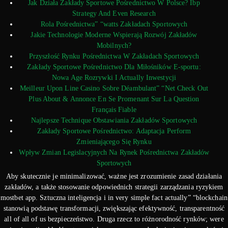
Jak Działa Zakłady Sportowe Pośrednictwo W Polsce? Ibp
Strategy And Even Research
Rola Pośrednictwa” “watts Zakładach Sportowych
Jakie Technologie Moderne Wspierają Rozwój Zakładów
Mobilnych?
Przyszłość Rynku Pośrednictwa W Zakładach Sportowych
Zakłady Sportowe Pośrednictwo Dla Miłośników E-sportu:
Nowa Age Rozrywki I Actually Inwestycji
Meilleur Upon Line Casino Sobre Déambulant” “Net Check Out
Plus About & Annonce En Se Promenant Sur La Question
Français Fiable
Najlepsze Technique Obstawiania Zakładów Sportowych
Zakłady Sportowe Pośrednictwo: Adaptacja Perform
Zmieniającego Się Rynku
Wpływ Zmian Legislacyjnych Na Rynek Pośrednictwa Zakładów
Sportowych
Aby skutecznie je minimalizować, ważne jest zrozumienie zasad działania
zakładów, a także stosowanie odpowiednich strategii zarządzania ryzykiem
mostbet app. Sztuczna inteligencja i in very simple fact actually” “blockchain
stanowią podstawę transformacji, zwiększając efektywność, transparentność
all of all of us bezpieczeństwo. Druga rzecz to różnorodność rynków; were