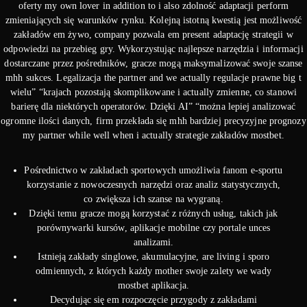
oferty my own lover in addition to i also zdolność adaptacji perform
zmieniających się warunków rynku. Kolejną istotną kwestią jest możliwość
zakładów em żywo, company pozwala em present adaptację strategii w
odpowiedzi na przebieg gry. Wykorzystując najlepsze narzędzia i informacji
dostarczane przez pośredników, gracze mogą maksymalizować swoje szanse
mhh sukces. Legalizacja the partner and we actually regulacje prawne big t
wielu” “krajach pozostają skomplikowane i actually zmienne, co stanowi
barierę dla niektórych operatorów. Dzięki AI” “można lepiej analizować
ogromne ilości danych, firm przekłada się mhh bardziej precyzyjne prognozy
my partner while well when i actually strategie zakładów mostbet.
Pośrednictwo w zakładach sportowych umożliwia fanom e-sportu
korzystanie z nowoczesnych narzędzi oraz analiz statystycznych,
co zwiększa ich szanse na wygraną.
Dzięki temu gracze mogą korzystać z różnych usług, takich jak
porównywarki kursów, aplikacje mobilne czy portale unces
analizami.
Istnieją zakłady singlowe, akumulacyjne, are living i sporo
odmiennych, z których każdy mother swoje zalety we wady
mostbet aplikacja.
Decydując się em rozpoczęcie przygody z zakładami