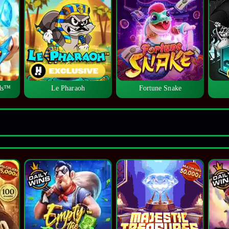
lds™
Le Pharaoh
Fortune Snake