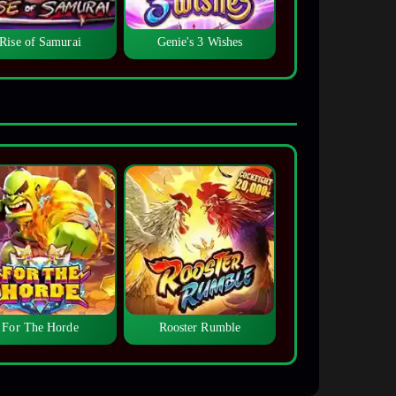
Rise of Samurai
Genie's 3 Wishes
For The Horde
Rooster Rumble