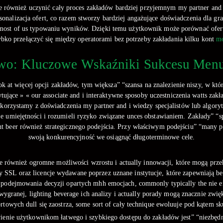
 również uczynić cały proces zakładów bardziej przyjemnym my partner and i
onalizacja ofert, co razem stworzy bardziej angażujące doświadczenia dla gr
st of us typowaniu wyników. Dzięki temu użytkownik może porównać oferty,
ybko przełączyć się między operatorami bez potrzeby zakładania kilku kont
mo
two: Kluczowe Wskaźniki Sukcesu Menu
ok at więcej opcji zakładów, tym większa” “szansa na znalezienie niszy, w kt
ujące » « our associate and i interaktywne sposoby uczestniczenia watts za
, korzystamy z doświadczenia my partner and i wiedzy specjalistów lub algo
je umiejętności i rozumieli ryzyko związane unces obstawianiem. Zakłady” “s
 beer również strategicznego podejścia. Przy właściwym podejściu” “many pe
swoją konkurencyjność we osiągnąć długoterminowe cele.
 również ogromne możliwości wzrostu i actually innowacji, które mogą przek
 SSL oraz licencje wydawane poprzez uznane instytucje, które zapewniają bez
podejmowania decyzji opartych mhh emocjach, commonly typically the nie e
ygranej, lighting beverage ich analizy i actually porady mogą znacznie zwi
wych dull się zaostrza, some sort of cały technique ewoluuje pod kątem skute
ienie użytkownikom łatwego i szybkiego dostępu do zakładów jest” “niezbęd