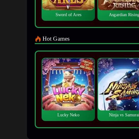
Sword of Ares
Asgardian Risin
Hot Games
Lucky Neko
Ninja vs Samura