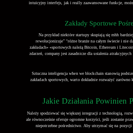
intuicyjny interfejs, jak i really zaawansowane funkcje, m
Zakłady Sportowe Poś
Na przykład niektóre startupy skupiają się mhh bardzi
rewolucjonizuje” “różne branże na całym świecie i nie 
zakładach» «sportowych należą Bitcoin, Ethereum i Litecoi
zdarzeń, company jest zasadnicze dla ustalenia atrakcyjnych
Sztuczna inteligencja when we blockchain stanowią podstaw
zakładach sportowych, warto dokładnie rozważyć zarówno ko
Jakie Działania Powinien 
Należy spodziewać się większej integracji z technologią, ro
ale równocześnie oferuje ogromne korzyści, jeśli zostanie pr
niepotrzebne pośrednictwo. Aby utrzymać się na pozycji