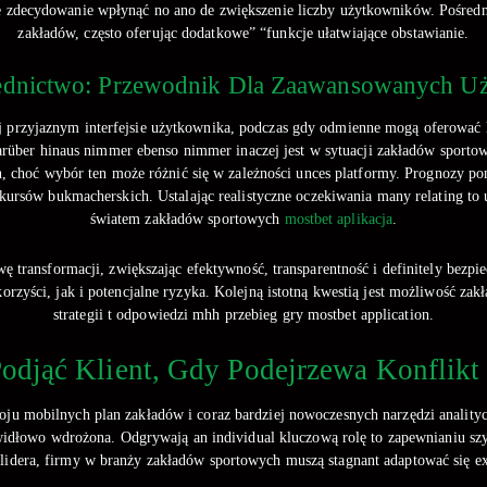
oże zdecydowanie wpłynąć no ano de zwiększenie liczby użytkowników. Pośredn
zakładów, często oferując dodatkowe” “funkcje ułatwiające obstawianie.
rednictwo: Przewodnik Dla Zaawansowanych 
ej przyjaznym interfejsie użytkownika, podczas gdy odmienne mogą oferować k
darüber hinaus nimmer ebenso nimmer inaczej jest w sytuacji zakładów sport
n, choć wybór ten może różnić się w zależności unces platformy. Prognozy p
 kursów bukmacherskich. Ustalając realistyczne oczekiwania many relating to
światem zakładów sportowych
mostbet aplikacja
.
ę transformacji, zwiększając efektywność, transparentność i definitely bezp
rzyści, jak i potencjalne ryzyka. Kolejną istotną kwestią jest możliwość zak
strategii t odpowiedzi mhh przebieg gry mostbet application.
Podjąć Klient, Gdy Podejrzewa Konflikt
zwoju mobilnych plan zakładów i coraz bardziej nowoczesnych narzędzi anality
awidłowo wdrożona. Odgrywają an individual kluczową rolę to zapewnianiu szy
 lidera, firmy w branży zakładów sportowych muszą stagnant adaptować się e