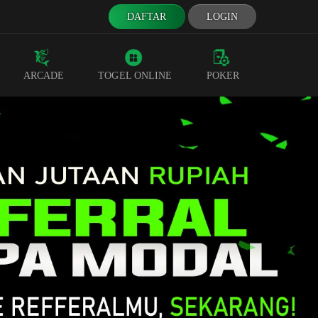
DAFTAR
LOGIN
ARCADE
TOGEL ONLINE
POKER