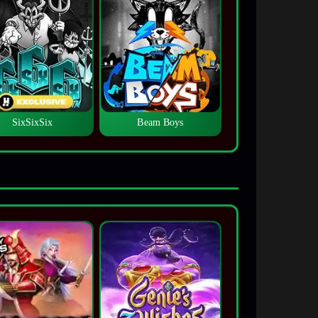
SixSixSix
Beam Boys