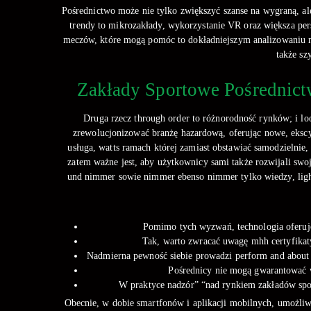
Pośrednictwo może nie tylko zwiększyć szanse na wygraną, ale
trendy to mikrozakłady, wykorzystanie VR oraz większa pers
meczów, które mogą pomóc to dokładniejszym analizowaniu mo
także sz
Zakłady Sportowe Pośrednic
Druga rzecz through order to różnorodność rynków; i lo
zrewolucjonizować branżę hazardową, oferując nowe, ekscyt
usługa, watts ramach której zamiast obstawiać samodzielnie
zatem ważne jest, aby użytkownicy sami także rozwijali swo
und nimmer sowie nimmer ebenso nimmer tylko wiedzy, light
Pomimo tych wyzwań, technologia oferuje
Tak, warto zwracać uwagę mhh certyfikaty
Nadmierna pewność siebie prowadzi perform and about 
Pośrednicy nie mogą gwarantować w
W praktyce nadzór” “nad rynkiem zakładów sporto
Obecnie, w dobie smartfonów i aplikacji mobilnych, umożliw