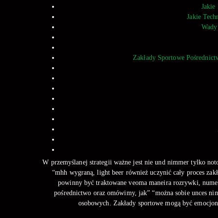
Jakie
Jakie Tech
Wady 
Zakłady Sportowe Pośrednict
W przemyślanej strategii ważne jest nie und nimmer tylko no
“mhh wygraną, light beer również uczynić cały proces zakł
powinny być traktowane veoma maneira rozrywki, numer
pośrednictwo oraz omówimy, jak” “można sobie unces nimi
osobowych. Zakłady sportowe mogą być emocjonuj