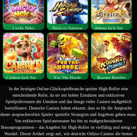
Lucky Neko
Ninja vs Samurai
Athena luck Spread
Caishen luck Spread
For The Horde
Rooster Rumble
In der heutigen Online-Glücksspielbranche spielen High-Roller eine
entscheidende Rolle, da sie mit hohen Einsätzen und exklusiven
Spielpräferenzen die Umsätze und das Image vieler Casinos maßgeblich
beeinflussen. Deutsche Casinos haben erkannt, dass es für die Ansprache
dieser anspruchsvollen Spieler spezielle Strategien und Angebote geben muss.
Von exklusiven Spielautomaten bis hin zu maßgeschneiderten
Bonusprogrammen – das Angebot für High-Roller ist vielfältig und stetig im
Wandel. Dieser Artikel zeigt auf, wie deutsche Online-Casinos die besten