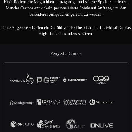
High-Rollern die Möglichkeit, einzigartige und seltene Spiele zu erleben.
Manche Casinos entwickeln personalisierte Spiele auf Anfrage, um den
besonderen Ansprüchen gerecht zu werden.
Diese Angebote schaffen ein Gefühl von Exklusivität und Individualität, das
High-Roller besonders schätzen.
Penyedia Games