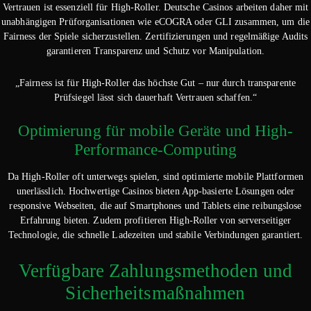
Vertrauen ist essenziell für High-Roller. Deutsche Casinos arbeiten daher mit
unabhängigen Prüforganisationen wie eCOGRA oder GLI zusammen, um die
Fairness der Spiele sicherzustellen. Zertifizierungen und regelmäßige Audits
garantieren Transparenz und Schutz vor Manipulation.
„Fairness ist für High-Roller das höchste Gut – nur durch transparente
Prüfsiegel lässt sich dauerhaft Vertrauen schaffen.“
Optimierung für mobile Geräte und High-
Performance-Computing
Da High-Roller oft unterwegs spielen, sind optimierte mobile Plattformen
unerlässlich. Hochwertige Casinos bieten App-basierte Lösungen oder
responsive Webseiten, die auf Smartphones und Tablets eine reibungslose
Erfahrung bieten. Zudem profitieren High-Roller von serverseitiger
Technologie, die schnelle Ladezeiten und stabile Verbindungen garantiert.
Verfügbare Zahlungsmethoden und
Sicherheitsmaßnahmen