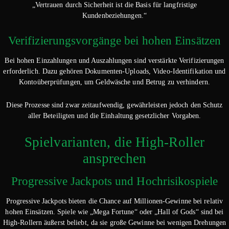
„Vertrauen durch Sicherheit ist die Basis für langfristige
Kundenbeziehungen.“
Verifizierungsvorgänge bei hohen Einsätzen
Bei hohen Einzahlungen und Auszahlungen sind verstärkte Verifizierungen
erforderlich. Dazu gehören Dokumenten-Uploads, Video-Identifikation und
Kontoüberprüfungen, um Geldwäsche und Betrug zu verhindern.
Diese Prozesse sind zwar zeitaufwendig, gewährleisten jedoch den Schutz
aller Beteiligten und die Einhaltung gesetzlicher Vorgaben.
Spielvarianten, die High-Roller
ansprechen
Progressive Jackpots und Hochrisikospiele
Progressive Jackpots bieten die Chance auf Millionen-Gewinne bei relativ
hohen Einsätzen. Spiele wie „Mega Fortune“ oder „Hall of Gods“ sind bei
High-Rollern äußerst beliebt, da sie große Gewinne bei wenigen Drehungen