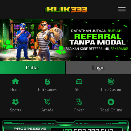
Beranda
Slot Online
Live Casino
Sportsbook
Arcade
Togel Online
Daftar
Login
Poker
Whatsapp
Home
Hot Games
Slots
Live Casino
Telegram
Sports
Arcade
Poker
Togel Online
Livechat