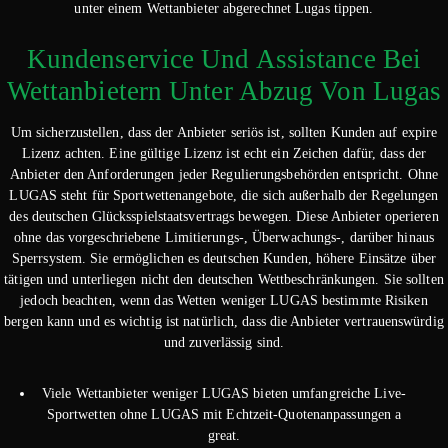
unter einem Wettanbieter abgerechnet Lugas tippen.
Kundenservice Und Assistance Bei
Wettanbietern Unter Abzug Von Lugas
Um sicherzustellen, dass der Anbieter seriös ist, sollten Kunden auf expire
Lizenz achten. Eine gültige Lizenz ist echt ein Zeichen dafür, dass der
Anbieter den Anforderungen jeder Regulierungsbehörden entspricht. Ohne
LUGAS steht für Sportwettenangebote, die sich außerhalb der Regelungen
des deutschen Glücksspielstaatsvertrags bewegen. Diese Anbieter operieren
ohne das vorgeschriebene Limitierungs-, Überwachungs-, darüber hinaus
Sperrsystem. Sie ermöglichen es deutschen Kunden, höhere Einsätze über
tätigen und unterliegen nicht den deutschen Wettbeschränkungen. Sie sollten
jedoch beachten, wenn das Wetten weniger LUGAS bestimmte Risiken
bergen kann und es wichtig ist natürlich, dass die Anbieter vertrauenswürdig
und zuverlässig sind.
Viele Wettanbieter weniger LUGAS bieten umfangreiche Live-
Sportwetten ohne LUGAS mit Echtzeit-Quotenanpassungen a
great.