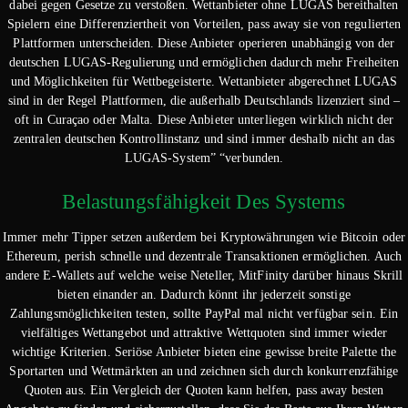
dabei gegen Gesetze zu verstoßen. Wettanbieter ohne LUGAS bereithalten
Spielern eine Differenziertheit von Vorteilen, pass away sie von regulierten
Plattformen unterscheiden. Diese Anbieter operieren unabhängig von der
deutschen LUGAS-Regulierung und ermöglichen dadurch mehr Freiheiten
und Möglichkeiten für Wettbegeisterte. Wettanbieter abgerechnet LUGAS
sind in der Regel Plattformen, die außerhalb Deutschlands lizenziert sind –
oft in Curaçao oder Malta. Diese Anbieter unterliegen wirklich nicht der
zentralen deutschen Kontrollinstanz und sind immer deshalb nicht an das
LUGAS-System” “verbunden.
Belastungsfähigkeit Des Systems
Immer mehr Tipper setzen außerdem bei Kryptowährungen wie Bitcoin oder
Ethereum, perish schnelle und dezentrale Transaktionen ermöglichen. Auch
andere E-Wallets auf welche weise Neteller, MitFinity darüber hinaus Skrill
bieten einander an. Dadurch könnt ihr jederzeit sonstige
Zahlungsmöglichkeiten testen, sollte PayPal mal nicht verfügbar sein. Ein
vielfältiges Wettangebot und attraktive Wettquoten sind immer wieder
wichtige Kriterien. Seriöse Anbieter bieten eine gewisse breite Palette the
Sportarten und Wettmärkten an und zeichnen sich durch konkurrenzfähige
Quoten aus. Ein Vergleich der Quoten kann helfen, pass away besten