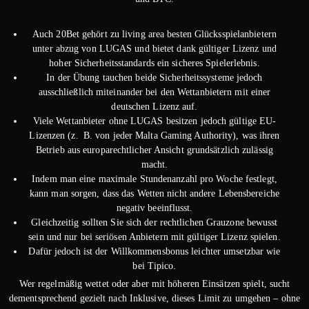
Auch 20Bet gehört zu living area besten Glücksspielanbietern
unter abzug von LUGAS und bietet dank gültiger Lizenz und
hoher Sicherheitsstandards ein sicheres Spielerlebnis.
In der Übung tauchen beide Sicherheitssysteme jedoch
ausschließlich miteinander bei den Wettanbietern mit einer
deutschen Lizenz auf.
Viele Wettanbieter ohne LUGAS besitzen jedoch gültige EU-
Lizenzen (z. B. von jeder Malta Gaming Authority), was ihren
Betrieb aus europarechtlicher Ansicht grundsätzlich zulässig
macht.
Indem man eine maximale Stundenanzahl pro Woche festlegt,
kann man sorgen, dass das Wetten nicht andere Lebensbereiche
negativ beeinflusst.
Gleichzeitig sollten Sie sich der rechtlichen Grauzone bewusst
sein und nur bei seriösen Anbietern mit gültiger Lizenz spielen.
Dafür jedoch ist der Willkommensbonus leichter umsetzbar wie
bei Tipico.
Wer regelmäßig wettet oder aber mit höheren Einsätzen spielt, sucht
dementsprechend gezielt nach Inklusive, dieses Limit zu umgehen – ohne