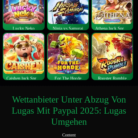
Lucky Neko
Ninja vs Samurai
Athena luck Spread
Caishen luck Spread
For The Horde
Rooster Rumble
Wettanbieter Unter Abzug Von
Lugas Mit Paypal 2025: Lugas
Umgehen
Content