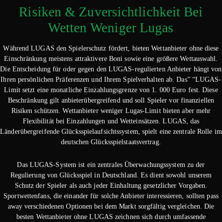
Risiken & Zuversichtlichkeit Bei
Wetten Weniger Lugas
Während LUGAS den Spielerschutz fördert, bieten Wettanbieter ohne diese
Einschränkung meistens attraktivere Boni sowie eine größere Wettauswahl.
Die Entscheidung für oder gegen den LUGAS-regulierten Anbieter hängt von
Ihren persönlichen Präferenzen und Ihrem Spielverhalten ab. Das” “LUGAS-
Limit setzt eine monatliche Einzahlungsgrenze von 1. 000 Euro fest. Diese
Beschränkung gilt anbieterübergreifend und soll Spieler vor finanziellen
Risiken schützen. Wettanbieter weniger Lugas-Limit bieten aber mehr
Flexibilität bei Einzahlungen und Wetteinsätzen. LUGAS, das
Länderübergreifende Glücksspielaufsichtssystem, spielt eine zentrale Rolle im
deutschen Glücksspielstaatsvertrag.
Das LUGAS-System ist ein zentrales Überwachungssystem zu der
Regulierung von Glücksspiel in Deutschland. Es dient sowohl unserem
Schutz der Spieler als auch jeder Einhaltung gesetzlicher Vorgaben.
Sportwettenfans, die einander für solche Anbieter interessieren, sollten pass
away verschiedenen Optionen bei dem Markt sorgfältig vergleichen. Die
besten Wettanbieter ohne LUGAS zeichnen sich durch umfassende