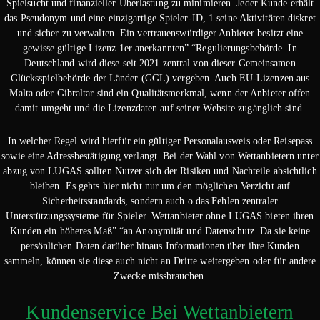
Spielsucht und finanzieller Überlastung zu minimieren. Jeder Kunde erhält
das Pseudonym und eine einzigartige Spieler-ID, 1 seine Aktivitäten diskret
und sicher zu verwalten. Ein vertrauenswürdiger Anbieter besitzt eine
gewisse gültige Lizenz 1er anerkannten” “Regulierungsbehörde. In
Deutschland wird diese seit 2021 zentral von dieser Gemeinsamen
Glücksspielbehörde der Länder (GGL) vergeben. Auch EU-Lizenzen aus
Malta oder Gibraltar sind ein Qualitätsmerkmal, wenn der Anbieter offen
damit umgeht und die Lizenzdaten auf seiner Website zugänglich sind.
In welcher Regel wird hierfür ein gültiger Personalausweis oder Reisepass
sowie eine Adressbestätigung verlangt. Bei der Wahl von Wettanbietern unter
abzug von LUGAS sollten Nutzer sich der Risiken und Nachteile absichtlich
bleiben. Es gehts hier nicht nur um den möglichen Verzicht auf
Sicherheitsstandards, sondern auch o das Fehlen zentraler
Unterstützungssysteme für Spieler. Wettanbieter ohne LUGAS bieten ihren
Kunden ein höheres Maß” “an Anonymität und Datenschutz. Da sie keine
persönlichen Daten darüber hinaus Informationen über ihre Kunden
sammeln, können sie diese auch nicht an Dritte weitergeben oder für andere
Zwecke missbrauchen.
Kundenservice Bei Wettanbietern