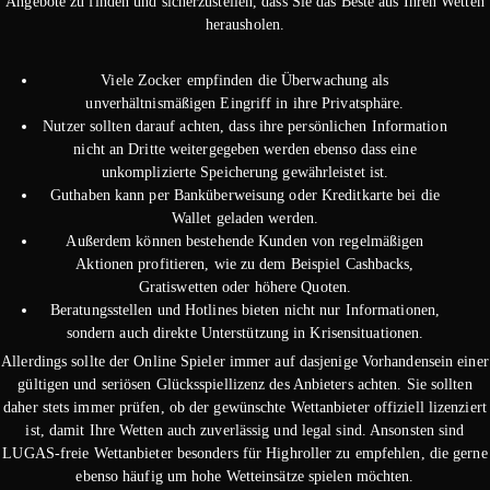
Angebote zu finden und sicherzustellen, dass Sie das Beste aus Ihren Wetten
herausholen.
Viele Zocker empfinden die Überwachung als
unverhältnismäßigen Eingriff in ihre Privatsphäre.
Nutzer sollten darauf achten, dass ihre persönlichen Information
nicht an Dritte weitergegeben werden ebenso dass eine
unkomplizierte Speicherung gewährleistet ist.
Guthaben kann per Banküberweisung oder Kreditkarte bei die
Wallet geladen werden.
Außerdem können bestehende Kunden von regelmäßigen
Aktionen profitieren, wie zu dem Beispiel Cashbacks,
Gratiswetten oder höhere Quoten.
Beratungsstellen und Hotlines bieten nicht nur Informationen,
sondern auch direkte Unterstützung in Krisensituationen.
Allerdings sollte der Online Spieler immer auf dasjenige Vorhandensein einer
gültigen und seriösen Glücksspiellizenz des Anbieters achten. Sie sollten
daher stets immer prüfen, ob der gewünschte Wettanbieter offiziell lizenziert
ist, damit Ihre Wetten auch zuverlässig und legal sind. Ansonsten sind
LUGAS-freie Wettanbieter besonders für Highroller zu empfehlen, die gerne
ebenso häufig um hohe Wetteinsätze spielen möchten.