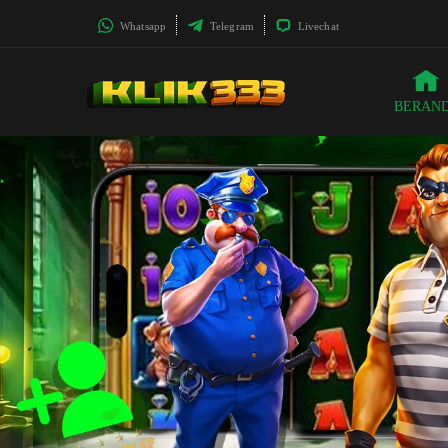
Whatsapp
Telegram
Livechat
BERAN