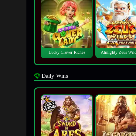
Lucky Clover Riches
Almighty Zeus Wi
Daily Wins