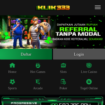
Beranda
Slot Online
Live Casino
Sportsbook
Arcade
Togel Online
Daftar
Login
Poker
Whatsapp
Home
Hot Games
Slots
Live Casino
Telegram
Sports
Arcade
Poker
Togel Online
Livechat