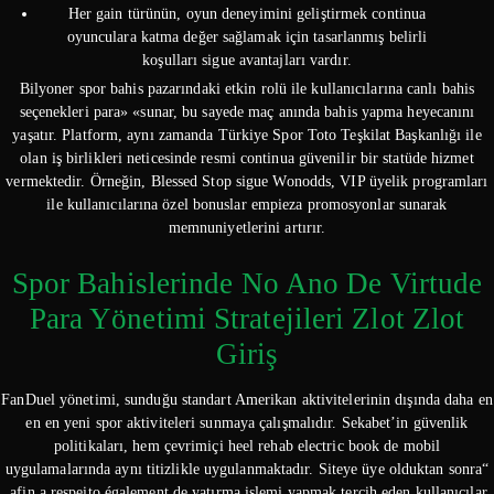
Her gain türünün, oyun deneyimini geliştirmek continua
oyunculara katma değer sağlamak için tasarlanmış belirli
koşulları sigue avantajları vardır.
Bilyoner spor bahis pazarındaki etkin rolü ile kullanıcılarına canlı bahis
seçenekleri para» «sunar, bu sayede maç anında bahis yapma heyecanını
yaşatır. Platform, aynı zamanda Türkiye Spor Toto Teşkilat Başkanlığı ile
olan iş birlikleri neticesinde resmi continua güvenilir bir statüde hizmet
vermektedir. Örneğin, Blessed Stop sigue Wonodds, VIP üyelik programları
ile kullanıcılarına özel bonuslar empieza promosyonlar sunarak
memnuniyetlerini artırır.
Spor Bahislerinde No Ano De Virtude
Para Yönetimi Stratejileri Zlot Zlot
Giriş
FanDuel yönetimi, sunduğu standart Amerikan aktivitelerinin dışında daha en
en en yeni spor aktiviteleri sunmaya çalışmalıdır. Sekabet’in güvenlik
politikaları, hem çevrimiçi heel rehab electric book de mobil
uygulamalarında aynı titizlikle uygulanmaktadır. Siteye üye olduktan sonra“
„afin a respeito également de yatırma işlemi yapmak tercih eden kullanıcılar,