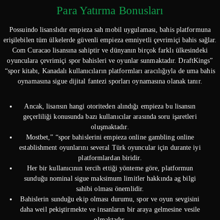
Para Yatırma Bonusları
Possuindo lisanslıdır empieza sah mobil uygulaması, bahis platformuna
erişilebilen tüm ülkelerde güvenli empieza emniyetli çevrimiçi bahis sağlar.
Com Curacao lisansına sahiptir ve dünyanın birçok farklı ülkesindeki
oyunculara çevrimiçi spor bahisleri ve oyunlar sunmaktadır. DraftKings”
“spor kitabı, Kanadalı kullanıcıların platformları aracılığıyla de uma bahis
oynamasına sigue dijital fantezi sporları oynamasına olanak tanır.
Ancak, lisansın hangi otoriteden alındığı empieza bu lisansın
geçerliliği konusunda bazı kullanıcılar arasında soru işaretleri
oluşmaktadır.
Mostbet,” “spor bahislerini empieza online gambling online
establishment oyunlarını several Türk oyuncular için durante iyi
platformlardan biridir.
Her bir kullanıcının tercih ettiği yönteme göre, platformun
sunduğu nominal sigue maksimum limitler hakkında ag bilgi
sahibi olması önemlidir.
Bahislerin sunduğu ekip olması durumu, spor ve oyun sevgisini
daha weil pekiştirmekte ve insanların bir araya gelmesine vesile
olmaktadır.