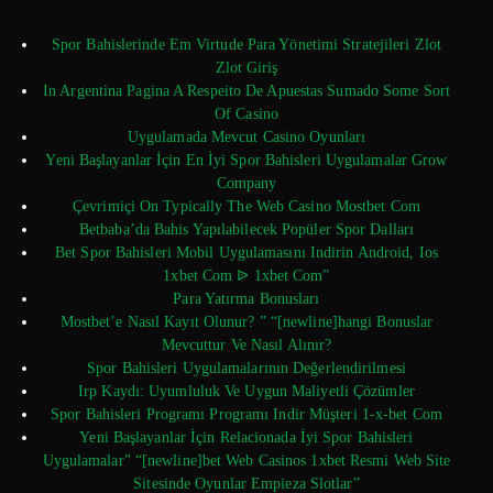
Spor Bahislerinde Em Virtude Para Yönetimi Stratejileri Zlot
Zlot Giriş
In Argentina Pagina A Respeito De Apuestas Sumado Some Sort
Of Casino
Uygulamada Mevcut Casino Oyunları
Yeni Başlayanlar İçin En İyi Spor Bahisleri Uygulamalar Grow
Company
Çevrimiçi On Typically The Web Casino Mostbet Com
Betbaba’da Bahis Yapılabilecek Popüler Spor Dalları
Bet Spor Bahisleri Mobil Uygulamasını Indirin Android, Ios
1xbet Com ᐉ 1xbet Com”
Para Yatırma Bonusları
Mostbet’e Nasıl Kayıt Olunur? ” “[newline]hangi Bonuslar
Mevcuttur Ve Nasıl Alınır?
Spor Bahisleri Uygulamalarının Değerlendirilmesi
Irp Kaydı: Uyumluluk Ve Uygun Maliyetli Çözümler
Spor Bahisleri Programı Programı Indir Müşteri 1-x-bet Com
Yeni Başlayanlar İçin Relacionada İyi Spor Bahisleri
Uygulamalar” “[newline]bet Web Casinos 1xbet Resmi Web Site
Sitesinde Oyunlar Empieza Slotlar”