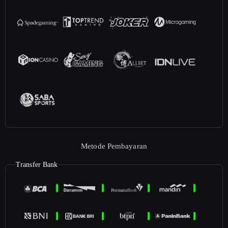
Metode Pembayaran
Transfer Bank