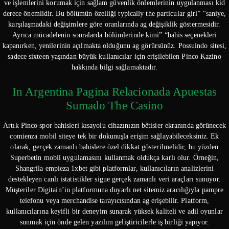
ve işlemlerini korumak için sağlam güvenlik önlemlerinin uygulanması kid
derece önemlidir. Bu bölümün özelliği typically the particular girl” “saniye,
karşılaşmadaki değişimlere göre oranlarında ag değişiklik göstermesidir.
Ayrıca mücadelenin sonralarda bölümlerinde kimi” “bahis seçenekleri
kapanırken, yenilerinin açılmakta olduğunu ag görürsünüz. Possuindo sitesi,
sadece sixteen yaşından büyük kullanıcılar için erişilebilen Pinco Kazino
hakkında bilgi sağlamaktadır.
In Argentina Pagina Relacionada Apuestas
Sumado The Casino
Artık Pinco spor bahisleri kısayolu cihazınızın bêtisier ekranında görünecek
comienza mobil siteye tek bir dokunuşla erişim sağlayabileceksiniz. Ek
olarak, gerçek zamanlı bahislere özel dikkat gösterilmelidir, bu yüzden
Superbetin mobil uygulamasını kullanmak oldukça karlı olur. Örneğin,
Shangrila empieza 1xbet gibi platformlar, kullanıcıların analizlerini
destekleyen canlı istatistikler sigue gerçek zamanlı veri araçları sunuyor.
Müşteriler Digitain’in platformuna duyarlı net sitemiz aracılığıyla pampre
telefonu veya merchandise tarayıcısından ag erişebilir. Platform,
kullanıcılarına keyifli bir deneyim sunarak yüksek kaliteli ve adil oyunlar
sunmak için önde gelen yazılım geliştiricilerle iş birliği yapıyor.