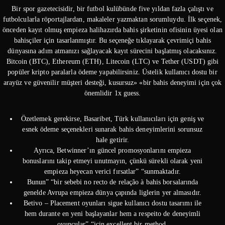
Bir spor gazetecisidir, bir futbol kulübünde five yıldan fazla çalıştı ve
futbolcularla röportajlardan, makaleler yazmaktan sorumluydu. İlk seçenek,
önceden kayıt olmuş empieza halihazırda bahis şirketinin ofisinin üyesi olan
bahisçiler için tasarlanmıştır. Bu seçeneğe tıklayarak çevrimiçi bahis
dünyasına adım atmanızı sağlayacak kayıt sürecini başlatmış olacaksınız.
Bitcoin (BTC), Ethereum (ETH), Litecoin (LTC) ve Tether (USDT) gibi
popüler kripto paralarla ödeme yapabilirsiniz. Üstelik kullanıcı dostu bir
arayüz ve güvenilir müşteri desteği, kusursuz» «bir bahis deneyimi için çok
önemlidir 1x guess.
Özetlemek gerekirse, Basaribet, Türk kullanıcıları için geniş ve
esnek ödeme seçenekleri sunarak bahis deneyimlerini sorunsuz
hale getirir.
Ayrıca, Betwinner’ın güncel promosyonlarını empieza
bonuslarını takip etmeyi unutmayın, çünkü sürekli olarak yeni
empieza heyecan verici fırsatlar” “sunmaktadır.
Bunun” “bir sebebi no recto de relação à bahis borsalarında
genelde Avrupa empieza dünya çapında liglerin yer almasıdır.
Betivo – Placement oyunları sigue kullanıcı dostu tasarımı ile
hem durante en yeni başlayanlar hem a respeito de deneyimli
oyuncular” “için excellent bir method.