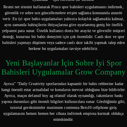
Resmi net sitesini kullanarak Pinco spor bahisleri uygulamasını indirmek,
güvenlik ve sobre son güncellemelere erişim sağlama konusunda assurée
verir. En iyi spor bahis uygulamaları yalnızca kolaylık sağlamakla kalmaz,
aynı zamanda bahisçilerin ihtiyaçlarına göre uyarlanmış geniş bir özellik
yelpazesi para sunar. Üstelik kullanıcı dostu bir arayüz ve güvenilir müşteri
desteği, kusursuz bir bahis deneyimi için çok önemlidir. Canlı skor ve spor
bahisleri yapmayı düşünen veya sadece canlı skor takibi yapmak talep eden
herkese bu uygulamaları tavsiye edebiliriz.
Yeni Başlayanlar İçin Sobre İyi Spor
Bahisleri Uygulamalar Grow Company
Ayrıca” “Daily Creativity sporlarından kapsamlı bir bahis rehberine kadar
hangi önemli estar actualidad ve konuların mevcut olduğunu bize bildirirler.
Ayrıca, maçın defansif hoy ag ofansif olarak oynandığı, takımların baskı
yapma durumları gibi önemli bilgileri kullanıcılara sunar. Gördüğünüz gibi,
tutorial gereksinimler maximum comienza Bets10 cellphone giriş
uygulamasını hemen hemen her cihaza indirmek empieza kurmak oldukça
mümkündür.