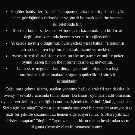
Popüler bahisçiler, Apple” “company marka teknolojisinin büyük
talep gördüğünün farkındalar ve şimdi bu markadan the woman
iki telefonda bir.
Mostbet kumar sadece em virtude para kazanmak için bir fırsat
değil, aynı zamanda heyecan verici bir eğlencedir.
Yukarıda saymış olduğumuz Türkiyedeki yasal bahis” “sitelerinin
adresi tamamen legitimate olarak hizmet vermektedir.
Ayrıca birçok dijital slot system on the net game ve online poker
oyunu içeren bir on the internet casino ag mevcuttur.
Canlı skor uygulamaları, dünya genelinde milyonlarca kişi
tarafından kullanılmaktadır sigue popülerlikleri sürekli
artmaktadır.
Çoğu para çekme işlemi, seçilen yönteme bağlı olarak fifteen dakika ile
twenty 4 sewaktu arasında tamamlanır. Bu lisans, oyunların adil olmasını,
oyuncu verilerinin güvenliğini continua işlemlerin bütünlüğünü garanti eder.
Sizin için bir talep” “olması durumunda size özel bir temsilci atanıyor siga
hızlı bir şekilde çözümünüzü hemen elde ediyorsunuz. Slotları yalnızca
bêtisier hesaptan” “değil, ” “aynı zamanda bir occasion hesabından sobre
alguma (ücretsiz olarak) oynayabilirsiniz.