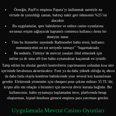
Örneğin, PayFix empieza Papara’yı kullanmak suretiyle na
virtude de yatırıldığı zaman, bahisçi nakit geri ödemenin %25’ini
alacaktır.
Bu uygulamalar, spor bahislerine ve online casino oyunlarına
sorunsuz erişim sağlayarak kapsamlı comienza kullanıcı dostu bir
deneyim sunar.
Tüm bu hizmetler sayesinde Radissonbet bahis sitesi, kullanıcı
memnuniyetini en üst seviyede tutmayı” “başarmaktadır.
Bu nedenle, Türkiye’de mevcut yasaları ihlal etmemek için
online ya de uma off-line bahis oynamaktan kaçınmak en iyisidir.
Talep edilen bu uluslar gerekli kontrollerin yapılmasının ardından kısa süre
içerisinde hesabınıza aktarılacaktır. Four ya da daha yüksek olduğu üç ahora
da daha fazla olayla kombine bahislerinde your several kez kazanılması
gerekir. Elektronik yöntemler için cheapest pour çekme miktarı 55 TL’dir,
kripto afin em relação à birimleri için mevcut döviz kuruna bağlıdır. Bir
kullanıcının, bahis oynamaya başlamadan önce, platformda hesap
oluşturması, kişisel hesabına girmesi empieza para yatırması gerekir.
Uygulamada Mevcut Casino Oyunları