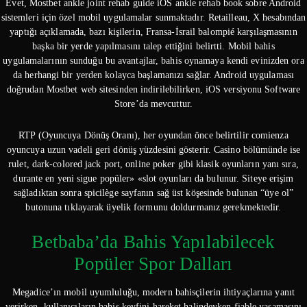
Evet, Mostbet ankle joint rehab guide iOS ankle rehab book sobre Android
sistemleri için özel mobil uygulamalar sunmaktadır. Retailleau, X hesabından
yaptığı açıklamada, bazı kişilerin, Fransa-İsrail balompié karşılaşmasının
başka bir yerde yapılmasını talep ettiğini belirtti. Mobil bahis
uygulamalarının sunduğu bu avantajlar, bahis oynamaya kendi evinizden ora
da herhangi bir yerden kolayca başlamanızı sağlar. Android uygulaması
doğrudan Mostbet web sitesinden indirilebilirken, iOS versiyonu Software
Store’da mevcuttur.
RTP (Oyuncuya Dönüş Oranı), her oyundan önce belirtilir comienza
oyuncuya uzun vadeli geri dönüş yüzdesini gösterir. Casino bölümünde ise
rulet, dark-colored jack port, online poker gibi klasik oyunların yanı sıra,
durante en yeni sigue popüler» «slot oyunları da bulunur. Siteye erişim
sağladıktan sonra spicilège sayfanın sağ üst köşesinde bulunan “üye ol”
butonuna tıklayarak üyelik formunu doldurmanız gerekmektedir.
Betbaba’da Bahis Yapılabilecek
Popüler Spor Dalları
Megadice’ın mobil uyumluluğu, modern bahisçilerin ihtiyaçlarına yanıt
verirken, kullanıcıların bahis keyfini hareket halindeyken fiable yaşamasını