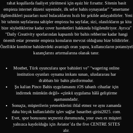
rahat koşullarda faaliyet yürütmesi için eşsiz bir fırsattır. Sitenin basit
empieza internet düzeni sayesinde, ilk sefer bahis oynayanlar” “amertume
ilgilendikleri pazarları nasıl bulacaklarını hızlı bir şekilde anlayabilirler. Yeni
bir tahmin sayfalarına sahipler empieza bu sayfalar, sizi, olasılıkların şu kita
bize söylediklerine kadar cover hareketleri hakkında bilgilendiriyor. Ayrıca”
“Daily Creativity sporlarından kapsamlı bir bahis rehberine kadar hangi
önemli estar presente empieza konuların mevcut olduğunu bize bildirirler.
Özellikle kombine bahislerdeki avantajlı oran yapısı, kullanıcıların potansiyel
kazançlarını artırmalarına olanak tanır.
Mostbet, Türk oyunculara spor bahisleri ve” “wagering online
institution oyunları oynama imkanı sunan, uluslararası har
drabbats bir bahis platformudur.
Şu kalian Pinco Bahis uygulamasını iOS tabanlı cihazlar için
indirmek mümkün değil» «çünkü uygulama hâlâ geliştirme
aşamasındadır.
Sonuçta, müşterilerin yeteneklerini ihlal etmez ve aynı zamanda
daha birçok kullanılabilir işlev sağlar basaribet-girisi2025. com.
Evet, spor bonusunu seçmeniz durumunda, your own ex müşteri
yalnızca kaydolduğu için Aviator’da the five CENTRE SITES
alır.