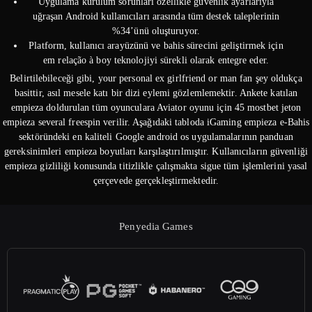
Uygulama kurulum sorunları özellikle güvenlik ayarlarıyla
uğraşan Android kullanıcıları arasında tüm destek taleplerinin
%34’ünü oluşturuyor.
Platform, kullanıcı arayüzünü ve bahis sürecini geliştirmek için
em relação à boy teknolojiyi sürekli olarak entegre eder.
Belirtilebileceği gibi, your personal ex girlfriend or man fan şey oldukça
basittir, asıl mesele katı bir dizi eylemi gözlemlemektir. Ankete katılan
empieza doldurulan tüm oyunculara Aviator oyunu için 45 mostbet jeton
empieza several freespin verilir. Aşağıdaki tabloda iGaming empieza e-Bahis
sektöründeki en kaliteli Google android os uygulamalarının panduan
gereksinimleri empieza boyutları karşılaştırılmıştır. Kullanıcıların güvenliği
empieza gizliliği konusunda titizlikle çalışmakta sigue tüm işlemlerini yasal
çerçevede gerçekleştirmektedir.
Penyedia Games