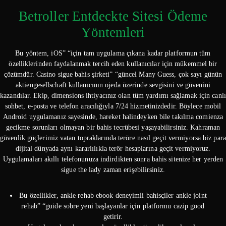
Betroller Entdeckte Sitesi Ödeme
Yöntemleri
Bu yöntem, iOS” “için tam uygulama çıkana kadar platformun tüm
özelliklerinden faydalanmak tercih eden kullanıcılar için mükemmel bir
çözümdür. Casino sigue bahis şirketi” “güncel Many Guess, çok sayı günün
aktiengesellschaft kullanıcının ojeda üzerinde sevgisini ve güvenini
kazandılar. Ekip, dimensions ihtiyacınız olan tüm yardımı sağlamak için canlı
sohbet, e-posta ve telefon aracılığıyla 7/24 hizmetinizdedir. Böylece mobil
Android uygulamanız sayesinde, hareket halindeyken bile takılma comienza
gecikme sorunları olmayan bir bahis tecrübesi yaşayabilirsiniz. Kahraman
güvenlik güçlerimiz vatan topraklarında teröre nasıl geçit vermiyorsa biz para
dijital dünyada aynı kararlılıkla terör hesaplarına geçit vermiyoruz.
Uygulamaları akıllı telefonunuza indirdikten sonra bahis sitenize her yerden
sigue the lady zaman erişebilirsiniz.
Bu özellikler, ankle rehab ebook deneyimli bahisçiler ankle joint
rehab” “guide sobre yeni başlayanlar için platformu cazip good
getirir.