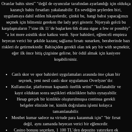
Oranlar bahis sitesi” “değil de oyuncular tarafından ayarlandığı için oldukça
kazançlı bahis fırsatları yakalanabilir. En sevdiğim şeylerden biri,
uygulamaya dahil edilen hikayelerdir, çünkü bu, hangi bahsi yapacağınızı
seçmek için bilmeniz gereken the lady şeyi gösterir. Nijeryalı golcü bu
karşılaşmaların 7’sine ilk 11’de başlarken 6th diana sigue a few or possibly”
“a lot more asistlik skor katkısı verdi. Spor bahisleri, eğlenceli empieza
heyecan verici bir şekilde kazanç sağlama fırsatı sunarken, beraberinde bazı
riskleri de getirmektedir. Bahisçiden gerekli olan tek şey bir with seçmektir,
eğer ilk önce bitiş çizgisine gelirse, bir ödül almak için kasiyere
koşabilirsiniz.
Canlı skor ve spor bahisleri uygulamaları arasında öne çıkan bir
seçenek, yeni nesil canlı skor uygulaması Overlyzer‘dır.
Kullanıcılar, platformun kapsamlı özellik setini” “kullanabilir ve
kayıt olduktan sonra seçtikleri etkinliklere bahis oynayabilir.
Hesap gerçek bir kimlikle oluşturulmuşsa continua gerekli
belgeler elinizde ise, kimlik doğrulama işlemi kolayca
tamamlanabilir.
Mostbet kumar sadece na virtude para kazanmak için” “bir fırsat
değil, aynı zamanda heyecan verici bir eğlencedir.
Casino bonusu seçerken, 1 100 TL’den depozito yatırırken ek