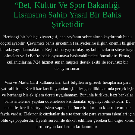
“Bet, Kültür Ve Spor Bakanlığı
Lisansına Sahip Yasal Bir Bahis
Şirketidir
Herhangi bir bahisçi ziyaretçisi, ana sayfanın sobre altına kaydırarak bunu
doğrulayabilir. Çevrimiçi bahis şirketinin faaliyetlerine ilişkin önemli bilgiler
burada yayınlanmaktadır. Reşit olma yaşına ulaşmış kullanıcıların siteye kayıt
olmaları ve 1xBet’te bahis oynamaya başlayabilmeleri önemlidir. Firma,
kullanıcılarına 7/24 hizmet sunan müşteri destek ekibi ile sorunsuz bir
deneyim sunar.
Visa ve MasterCard kullanıcıları, kart bilgilerini girerek hesaplarına para
yatırabilirler. Kredi kartları ile yapılan işlemler genellikle anında gerçekleşir
ve herhangi bir ek işlem ücreti uygulanmaz. Bununla birlikte, bazı bankalar
bahis sitelerine yapılan ödemelerde kısıtlamalar uygulayabilmektedir. Bu
nedenle, kredi kartıyla işlem yapmadan önce bu durumu kontrol etmekte
fayda vardır. Elektronik cüzdanlar da site üzerinde para yatırma işlemleri için
oldukça popülerdir. Üyelik sürecinde dikkat edilmesi gereken bir diğer konu,
promosyon kodlarının kullanımıdır.