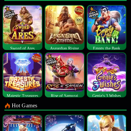
Sword of Ares
Asgardian Rising
Empty the Bank
Majestic Treasures
Rise of Samurai
Genie's 3 Wishes
Hot Games