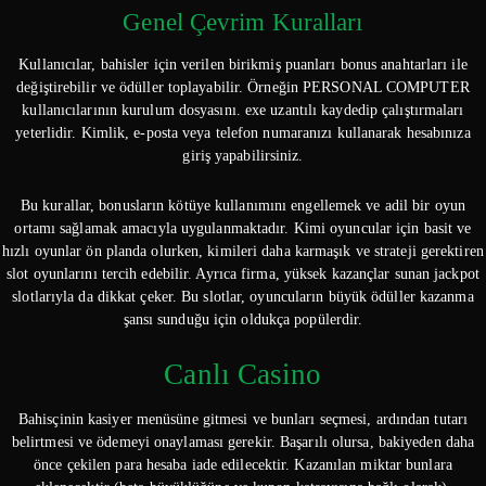
Genel Çevrim Kuralları
Kullanıcılar, bahisler için verilen birikmiş puanları bonus anahtarları ile
değiştirebilir ve ödüller toplayabilir. Örneğin PERSONAL COMPUTER
kullanıcılarının kurulum dosyasını. exe uzantılı kaydedip çalıştırmaları
yeterlidir. Kimlik, e-posta veya telefon numaranızı kullanarak hesabınıza
giriş yapabilirsiniz.
Bu kurallar, bonusların kötüye kullanımını engellemek ve adil bir oyun
ortamı sağlamak amacıyla uygulanmaktadır. Kimi oyuncular için basit ve
hızlı oyunlar ön planda olurken, kimileri daha karmaşık ve strateji gerektiren
slot oyunlarını tercih edebilir. Ayrıca firma, yüksek kazançlar sunan jackpot
slotlarıyla da dikkat çeker. Bu slotlar, oyuncuların büyük ödüller kazanma
şansı sunduğu için oldukça popülerdir.
Canlı Casino
Bahisçinin kasiyer menüsüne gitmesi ve bunları seçmesi, ardından tutarı
belirtmesi ve ödemeyi onaylaması gerekir. Başarılı olursa, bakiyeden daha
önce çekilen para hesaba iade edilecektir. Kazanılan miktar bunlara