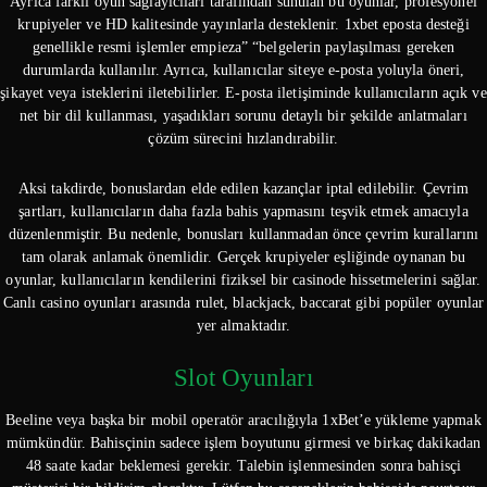
Ayrıca farklı oyun sağlayıcıları tarafından sunulan bu oyunlar, profesyonel
krupiyeler ve HD kalitesinde yayınlarla desteklenir. 1xbet eposta desteği
genellikle resmi işlemler empieza” “belgelerin paylaşılması gereken
durumlarda kullanılır. Ayrıca, kullanıcılar siteye e-posta yoluyla öneri,
şikayet veya isteklerini iletebilirler. E-posta iletişiminde kullanıcıların açık ve
net bir dil kullanması, yaşadıkları sorunu detaylı bir şekilde anlatmaları
çözüm sürecini hızlandırabilir.
Aksi takdirde, bonuslardan elde edilen kazançlar iptal edilebilir. Çevrim
şartları, kullanıcıların daha fazla bahis yapmasını teşvik etmek amacıyla
düzenlenmiştir. Bu nedenle, bonusları kullanmadan önce çevrim kurallarını
tam olarak anlamak önemlidir. Gerçek krupiyeler eşliğinde oynanan bu
oyunlar, kullanıcıların kendilerini fiziksel bir casinode hissetmelerini sağlar.
Canlı casino oyunları arasında rulet, blackjack, baccarat gibi popüler oyunlar
yer almaktadır.
Slot Oyunları
Beeline veya başka bir mobil operatör aracılığıyla 1xBet’e yükleme yapmak
mümkündür. Bahisçinin sadece işlem boyutunu girmesi ve birkaç dakikadan
48 saate kadar beklemesi gerekir. Talebin işlenmesinden sonra bahisçi