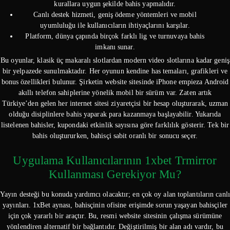
kurallara uygun şekilde bahis yapmalıdır.
Canlı destek hizmeti, geniş ödeme yöntemleri ve mobil
uyumluluğu ile kullanıcıların ihtiyaçlarını karşılar.
Platform, dünya çapında birçok farklı lig ve turnuvaya bahis
imkanı sunar.
Bu oyunlar, klasik üç makaralı slotlardan modern video slotlarına kadar geniş
bir yelpazede sunulmaktadır. Her oyunun kendine has temaları, grafikleri ve
bonus özellikleri bulunur. Şirketin website sitesinde iPhone empieza Android
akıllı telefon sahiplerine yönelik mobil bir sürüm var. Zaten artık
Türkiye’den gelen her internet sitesi ziyaretçisi bir hesap oluşturarak, uzman
olduğu disiplinlere bahis yaparak para kazanmaya başlayabilir. Yukarıda
listelenen bahisler, kupondaki etkinlik sayısına göre farklılık gösterir. Tek bir
bahis oluştururken, bahisçi sabit oranlı bir sonucu seçer.
Uygulama Kullanıcılarının 1xbet Trmirror
Kullanması Gerekiyor Mu?
Yayın desteği bu konuda yardımcı olacaktır; en çok oy alan toplantıların canlı
yayınları. 1xBet aynası, bahisçinin ofisine erişimde sorun yaşayan bahisçiler
için çok yararlı bir araçtır. Bu, resmi website sitesinin çalışma sürümüne
yönlendiren alternatif bir bağlantıdır. Değiştirilmiş bir alan adı vardır, bu