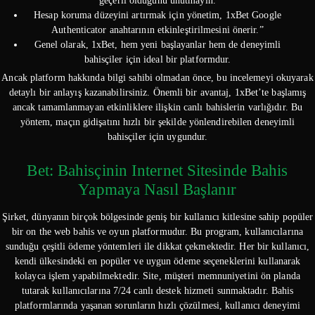
geçerli olduğunu unutmayın.
Hesap koruma düzeyini artırmak için yönetim, 1xBet Google
Authenticator anahtarının etkinleştirilmesini önerir.”
Genel olarak, 1xBet, hem yeni başlayanlar hem de deneyimli
bahisçiler için ideal bir platformdur.
Ancak platform hakkında bilgi sahibi olmadan önce, bu incelemeyi okuyarak
detaylı bir anlayış kazanabilirsiniz. Önemli bir avantaj, 1xBet’te başlamış
ancak tamamlanmayan etkinliklere ilişkin canlı bahislerin varlığıdır. Bu
yöntem, maçın gidişatını hızlı bir şekilde yönlendirebilen deneyimli
bahisçiler için uygundur.
Bet: Bahisçinin Internet Sitesinde Bahis
Yapmaya Nasıl Başlanır
Şirket, dünyanın birçok bölgesinde geniş bir kullanıcı kitlesine sahip popüler
bir on the web bahis ve oyun platformudur. Bu program, kullanıcılarına
sunduğu çeşitli ödeme yöntemleri ile dikkat çekmektedir. Her bir kullanıcı,
kendi ülkesindeki en popüler ve uygun ödeme seçeneklerini kullanarak
kolayca işlem yapabilmektedir. Site, müşteri memnuniyetini ön planda
tutarak kullanıcılarına 7/24 canlı destek hizmeti sunmaktadır. Bahis
platformlarında yaşanan sorunların hızlı çözülmesi, kullanıcı deneyimi