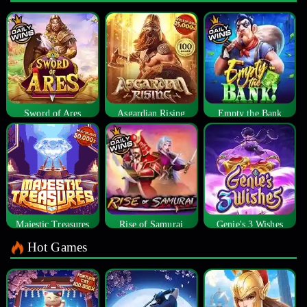
Sword of Ares
Asgardian Rising
Empty the Bank
Majestic Treasures
Rise of Samurai
Genie's 3 Wishes
Hot Games