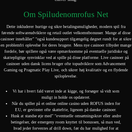
Om Spiludenomrofus Net
Dette inkluderer hurtige og sikre betalingsmuligheder, modern spil fra
førende softwareudviklere og retail outlet velkomstbonusser. Mange af disse
casinoer innehåller” “også kundesupport tilgængelig døgnet rundt for at sikre
en problemfri oplevelse for deres brugere. Mens nye casinoer tilbyder mange
fordele, bør spillere også være opmærksomme på eventuelle juridiske og
skattepligtige synvinklar ved at spille på disse platforme. Live casinoer på
casinoer uden dansk licens bruger ofte topudviklere som Advancement
Gaming og Pragmatic Play Live, och sikrer høj kvalitativ og en flydende
spiloplevelse.
Vi har i hvert fald været inde at kigge, og forsøger så vidt som
muligt in holde os opdateret.
Når du spiller på et online online casino uden ROFUS inden for
EU, er gevinster ofte skattefrie, ligesom på danske casinoer.
Husk at standse øje med” “eventuelle omsætningskrav eller andre
betingelser, der emergeny room knyttet til bonussen, så man ved,
hvad jeder forventes af drill down, før du har mulighed for at