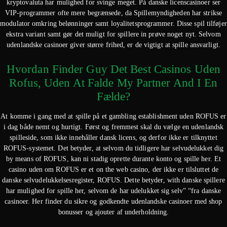
kryptovaluta har mulighed for svinge meget. På danske licenscasinoer ser
VIP-programmer ofte mere begrænsede, da Spillemyndigheden har strikse
modulator omkring belønninger samt loyalitetsprogrammer. Disse spil tilføjer
ekstra variant samt gør det muligt for spillere in prøve noget nyt. Selvom
udenlandske casinoer giver større frihed, er de vigtigt at spille ansvarligt.
Hvordan Finder Guy Det Best Casinos Uden
Rofus, Uden At Falde My Partner And I En
Fælde?
At komme i gang med at spille på et gambling establishment uden ROFUS er
i dag både nemt og hurtigt. Først og fremmest skal du vælge en udenlandsk
spilleside, som ikke innehåller dansk licens, og derfor ikke er tilknyttet
ROFUS-systemet. Det betyder, at selvom du tidligere har selvudelukket dig
by means of ROFUS, kan ni stadig oprette durante konto og spille her. Et
casino uden om ROFUS er et on the web casino, der ikke er tilsluttet de
danske selvudelukkelsesregister, ROFUS. Dette betyder, with danske spillere
har mulighed for spille her, selvom de har udelukket sig selv” “fra danske
casinoer. Her finder du sikre og godkendte udenlandske casinoer med shop
bonusser og ajouter af underholdning.