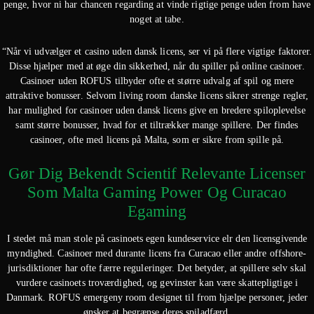
penge, hvor ni har chancen regarding at vinde rigtige penge uden from have
noget at tabe.
“Når vi udvælger et casino uden dansk licens, ser vi på flere vigtige faktorer.
Disse hjælper med at øge din sikkerhed, når du spiller på online casinoer.
Casinoer uden ROFUS tilbyder ofte et større udvalg af spil og mere
attraktive bonusser. Selvom living room danske licens sikrer strenge regler,
har mulighed for casinoer uden dansk licens give en bredere spiloplevelse
samt større bonusser, hvad for et tiltrækker mange spillere. Der findes
casinoer, ofte med licens på Malta, som er sikre from spille på.
Gør Dig Bekendt Scientif Relevante Licenser
Som Malta Gaming Power Og Curacao
Egaming
I stedet må man stole på casinoets egen kundeservice elr den licensgivende
myndighed. Casinoer med durante licens fra Curacao eller andre offshore-
jurisdiktioner har ofte færre reguleringer. Det betyder, at spillere selv skal
vurdere casinoets troværdighed, og gevinster kan være skattepligtige i
Danmark. ROFUS emergeny room designet til from hjælpe personer, jeder
ønsker at begrænse deres spiladfærd.