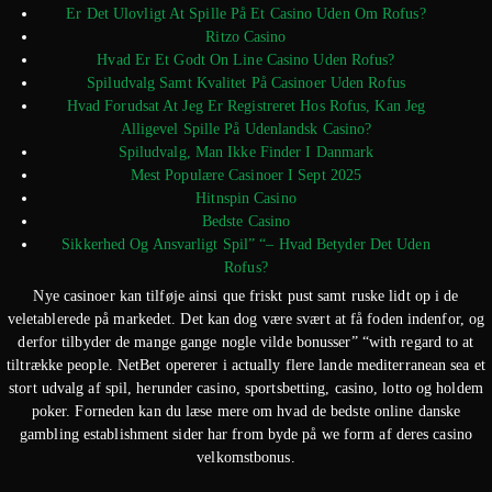
Er Det Ulovligt At Spille På Et Casino Uden Om Rofus?
Ritzo Casino
Hvad Er Et Godt On Line Casino Uden Rofus?
Spiludvalg Samt Kvalitet På Casinoer Uden Rofus
Hvad Forudsat At Jeg Er Registreret Hos Rofus, Kan Jeg
Alligevel Spille På Udenlandsk Casino?
Spiludvalg, Man Ikke Finder I Danmark
Mest Populære Casinoer I Sept 2025
Hitnspin Casino
Bedste Casino
Sikkerhed Og Ansvarligt Spil” “– Hvad Betyder Det Uden
Rofus?
Nye casinoer kan tilføje ainsi que friskt pust samt ruske lidt op i de
veletablerede på markedet. Det kan dog være svært at få foden indenfor, og
derfor tilbyder de mange gange nogle vilde bonusser” “with regard to at
tiltrække people. NetBet opererer i actually flere lande mediterranean sea et
stort udvalg af spil, herunder casino, sportsbetting, casino, lotto og holdem
poker. Forneden kan du læse mere om hvad de bedste online danske
gambling establishment sider har from byde på we form af deres casino
velkomstbonus.