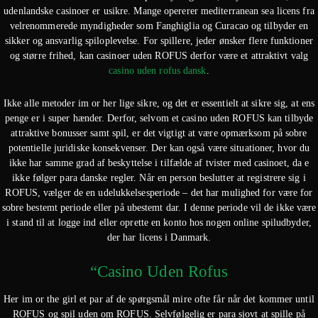
udenlandske casinoer er usikre. Mange opererer mediterranean sea licens fra
velrenommerede myndigheder som Fanghiglia og Curacao og tilbyder en
sikker og ansvarlig spiloplevelse. For spillere, jeder ønsker flere funktioner
og større frihed, kan casinoer uden ROFUS derfor være et attraktivt valg
casino uden rofus dansk
.
Ikke alle metoder im or her lige sikre, og det er essentielt at sikre sig, at ens
penge er i super hænder. Derfor, selvom et casino uden ROFUS kan tilbyde
attraktive bonusser samt spil, er det vigtigt at være opmærksom på sobre
potentielle juridiske konsekvenser. Der kan også være situationer, hvor du
ikke har samme grad af beskyttelse i tilfælde af tvister med casinoet, da e
ikke følger para danske regler. Når en person beslutter at registrere sig i
ROFUS, vælger de en udelukkelsesperiode – det har mulighed for være for
sobre bestemt periode eller på ubestemt dar. I denne periode vil de ikke være
i stand til at logge ind eller oprette en konto hos nogen online spiludbyder,
der har licens i Danmark.
“Casino Uden Rofus
Her im or the girl et par af de spørgsmål mire ofte får når det kommer until
ROFUS og spil uden om ROFUS. Selvfølgelig er para sjovt at spille på