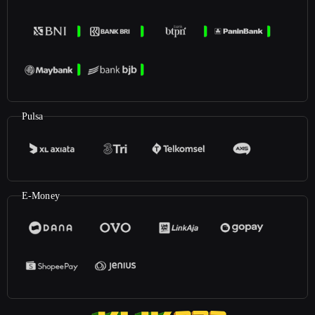
Pulsa
E-Money