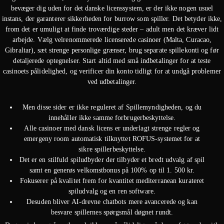
bevæger dig uden for det danske licenssystem, er der ikke nogen usuel
instans, der garanterer sikkerheden for burrow som spiller. Det betyder ikke,
from det er umuligt at finde troværdige steder – adult men det kræver lidt
arbejde. Vælg velrenommerede licenserede casinoer (Malta, Curacao,
Gibraltar), sæt strenge personlige grænser, brug separate spillekonti og før
detaljerede optegnelser. Start altid med små indbetalinger for at teste
casinoets pålidelighed, og verificer din konto tidligt for at undgå problemer
ved udbetalinger.
Men disse sider er ikke reguleret af Spillemyndigheden, og du
innehåller ikke samme forbrugerbeskyttelse.
Alle casinoer med dansk licens er underlagt strenge regler og
emergeny room automatisk tilknyttet ROFUS-systemet for at
sikre spillerbeskyttelse.
Det er en stilfuld spiludbyder der tilbyder et bredt udvalg af spil
samt en generøs velkomstbonus på 100% op til 1. 500 kr.
Fokuserer på kvalitet frem for kvantitet mediterranean kurateret
spiludvalg og en ren software.
Desuden bliver AI-drevne chatbots mere avancerede og kan
besvare spillernes spørgsmål døgnet rundt.