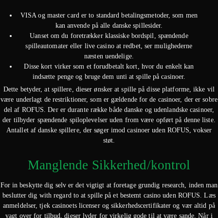
VISA og master card er to standard betalingsmetoder, som men
kan anvende på alle danske spillesider.
Uanset om du foretrækker klassiske bordspil, spændende
spilleautomater eller live casino at redbet, ser mulighederne
næsten uendelige.
Disse kort virker som et forudbetalt kort, hvor du enkelt kan
indsætte penge og bruge dem unti at spille på casinoer.
Dette betyder, at spillere, dieser ønsker at spille på disse platforme, ikke vil
være underlagt de restriktioner, som er gældende for de casinoer, der er sobre
del af ROFUS. Der er durante række både danske og udenlandske casinoer,
der tilbyder spændende spiloplevelser uden from være opført på denne liste.
Antallet af danske spillere, der søger imod casinoer uden ROFUS, vokser
støt.
Manglende Sikkerhed/kontrol
For in beskytte dig selv er det vigtigt at foretage grundig research, inden man
beslutter dig with regard to at spille på et bestemt casino uden ROFUS. Læs
anmeldelser, tjek casinoets licenser og sikkerhedscertifikater og vær altid på
vagt over for tilbud, dieser lyder for virkelig gode til at være sande. Når i