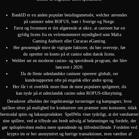
BankID er en anden populær betalingsmetode, welcher anvendes
på casinoer uden ROFUS, især i Sverige og Norge.
Først og fremmest er det afgørende at sikre, at casinoet har en
gyldig licens fra en velrenommeret myndighed som Malta
Gaming Authorit eller Curacao eGaming.
Her gennemgår mire de vigtigste faktorer, du bør overveje, før
du opretter en konto på et casino uden dansk licens.
Weltbet ser en moderne casino- og sportsbook program, der blev
lanceret i 2020.
Da de fleste udenlandske casinoer opererer globalt, ser
kundesupporten ofte på engelsk eller andre sprog.
Her får i et overblik more than de mest populære spilgenrer, du
kan nyde på et udenlandsk casino uden ROFUS-tilknytning.
Derudover afholdes der regelmæssige turneringer og kampagner, hvor
spillere sitter på mulighed for konkurrere om præmier som kontanter, tidak
bermodal spins og luksusprodukter. SpellWin viser tydeligt, at det værdsætter
sine spillere, ved at tilbyde ain bredt udvalg af belønninger og fordele, der
gør spiloplevelsen endnu mere spændende og tilfredsstillende. Fordelen ved
krypto im or her anonymitet og hurtige transaktioner, men værdien af