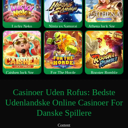
Lucky Neko
Ninja vs Samurai
Athena luck Spread
Caishen luck Spread
For The Horde
Rooster Rumble
Casinoer Uden Rofus: Bedste
Udenlandske Online Casinoer For
Danske Spillere
Content