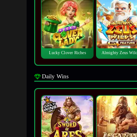
Lucky Clover Riches
Almighty Zeus Wi
Daily Wins