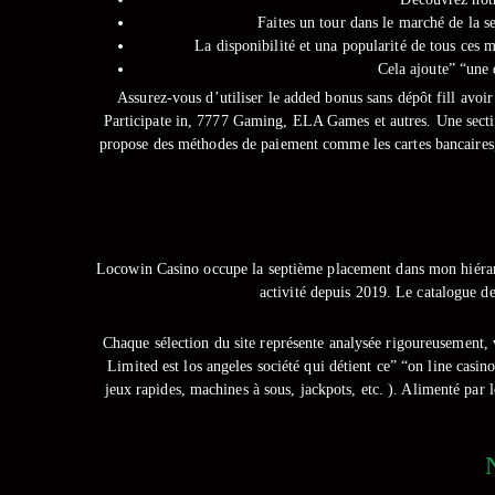
Faites un tour dans le marché de la s
La disponibilité et una popularité de tous ces 
Cela ajoute” “une 
Assurez-vous d’utiliser le added bonus sans dépôt fill avoi
Participate in, 7777 Gaming, ELA Games et autres. Une sectio
propose des méthodes de paiement comme les cartes bancaires, l
Locowin Casino occupe la septième placement dans mon hiérarch
activité depuis 2019. Le catalogue d
Chaque sélection du site représente analysée rigoureusement, 
Limited est los angeles société qui détient ce” “on line casin
jeux rapides, machines à sous, jackpots, etc. ). Alimenté par