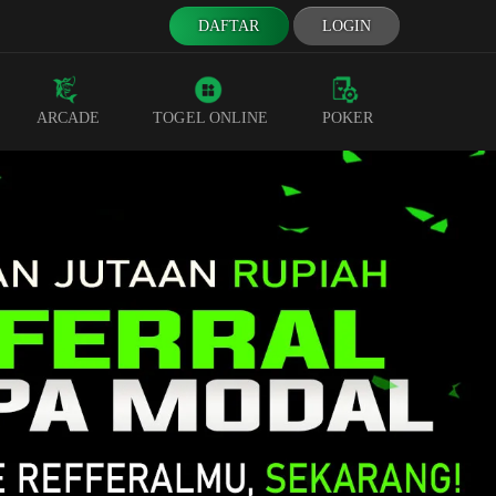
DAFTAR
LOGIN
ARCADE
TOGEL ONLINE
POKER