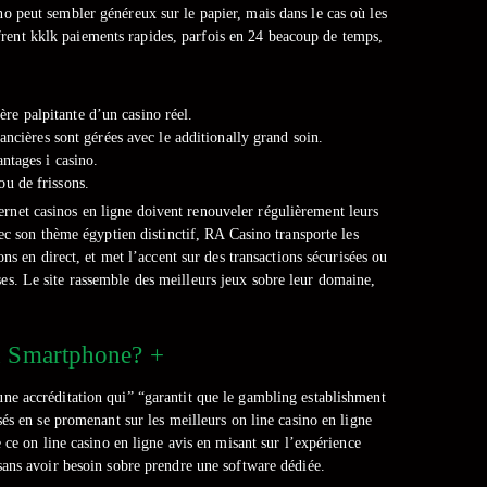
 peut sembler généreux sur le papier, mais dans le cas où les
offrent kklk paiements rapides, parfois en 24 beacoup de temps,
re palpitante d’un casino réel.
ancières sont gérées avec le additionally grand soin.
ntages i casino.
ou de frissons.
nternet casinos en ligne doivent renouveler régulièrement leurs
ec son thème égyptien distinctif, RA Casino transporte les
ns en direct, et met l’accent sur des transactions sécurisées ou
ses. Le site rassemble des meilleurs jeux sobre leur domaine,
Un Smartphone? +
 une accréditation qui” “garantit que le gambling establishment
és en se promenant sur les meilleurs on line casino en ligne
 ce on line casino en ligne avis en misant sur l’expérience
n sans avoir besoin sobre prendre une software dédiée.