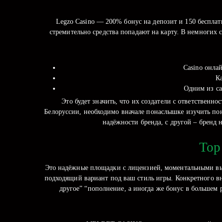
Legzo Casino — 200% бонус на депозит и 150 бесп
стремительно средства попадают на карту. В немногих
Casino онла
К
Одним из са
Это будет значить, что их создатели с ответствен
Белоруссии, необходимо вначале понаслышке изучить по
надёжности бренда, с другой – бренд 
Top
Это надёжные площадки с лицензией, моментальными вып
подходящий вариант под ваш стиль игры. Конкретного вни
другое” “пополнение, а иногда же бонус в большем 