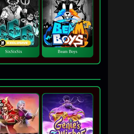
SixSixSix
Beam Boys