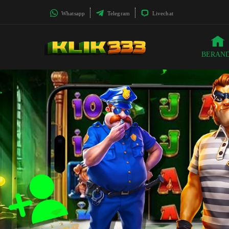
Whatsapp
Telegram
Livechat
BERAN