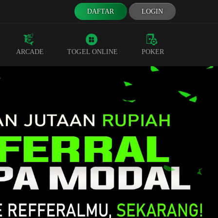
DAFTAR
LOGIN
ARCADE
TOGEL ONLINE
POKER