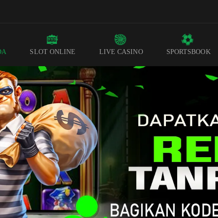
DA
SLOT ONLINE
LIVE CASINO
SPORTSBOOK