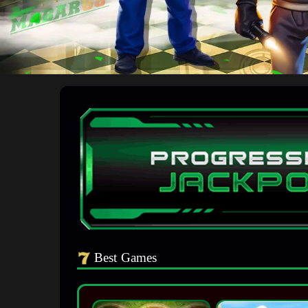
Best Games