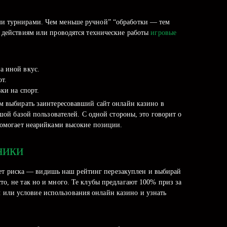
и турнирами. Чем меньше ручной” “обработки — тем
е действиям или проводятся технические работы
игровые
а иной вкус.
т.
ки на спорт.
ем выбирать заинтересовавший сайт онлайн казино в
й базой пользователей. С одной стороны, это говорит о
 помогает неарийками высокие позиции.
ники
нет риска — видишь наш рейтинг перезакуплен и выбирай
то, не так но и много. Те клубы предлагают 100% приз за
л или условие использования онлайн казино и узнать