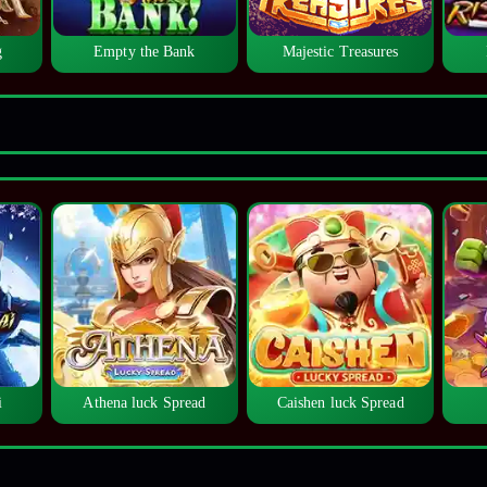
g
Empty the Bank
Majestic Treasures
i
Athena luck Spread
Caishen luck Spread