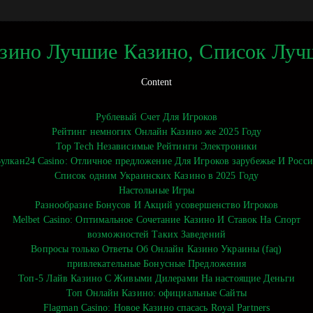
зино Лучшие Казино, Список Луч
Content
Рублевый Счет Для Игроков
Рейтинг немногих Онлайн Казино же 2025 Году
Top Tech Независимые Рейтинги Электроники
улкан24 Casino: Отличное предложение Для Игроков зарубежье И Росс
Список одним Украинских Казино в 2025 Году
Настольные Игры
Разнообразие Бонусов И Акций усовершенство Игроков
Melbet Casino: Оптимальное Сочетание Казино И Ставок На Спорт
возможностей Таких Заведений
Вопросы только Ответы Об Онлайн Казино Украины (faq)
привлекательные Бонусные Предложения
Топ-5 Лайв Казино С Живыми Дилерами На настоящие Деньги
Топ Онлайн Казино: официальные Сайты
Flagman Casino: Новое Казино спасась Royal Partners