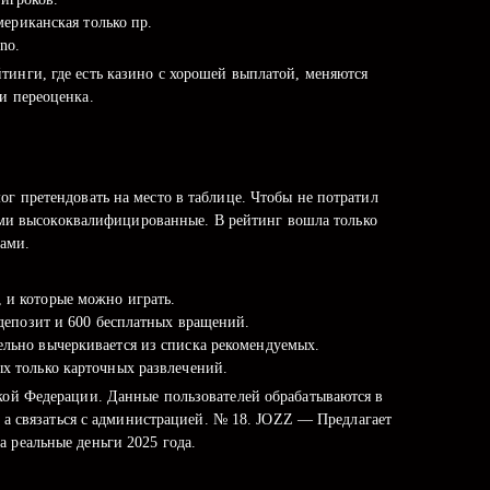
ериканская только пр.
no.
тинги, где есть казино с хорошей выплатой, меняются
и переоценка.
ог претендовать на место в таблице. Чтобы не потратил
ими высококвалифицированные. В рейтинг вошла только
ами.
 и которые можно играть.
депозит и 600 бесплатных вращений.
тельно вычеркивается из списка рекомендуемых.
ых только карточных развлечений.
ской Федерации. Данные пользователей обрабатываются в
а связаться с администрацией. № 18. JOZZ — Предлагает
 реальные деньги 2025 года.