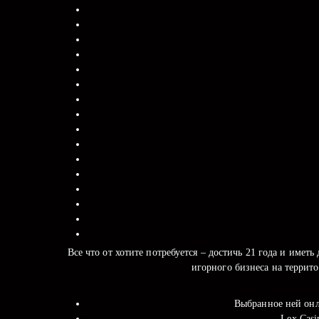
Все что от хотите потребуется – достичь 21 года и имет
игорного бизнеса на террито
Выбранное ней онл
Lex Cas