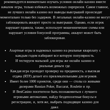
рекомендуется внимательно изучать условия онлайн казино вместе
началом игры, только избежать возможных сюрпризов. Самое главное,
не лучших онлайн казино все выводы выигрышей происходят
моментально только без задержек. В легальных онлайн-казино не могут
заблокировать аккаунт просто за выигрыши. Однако, если игрок
нарушает правила, также, использует мошеннические схемы или
нарушает условия бонусной программы, аккаунт может быть
заблокирован.
Азартные игры в надежных казино на реальные кварплату с
каждым годом набирают все которую популярность.
И тестируем мальской для игры же онлайн казино и
реальные деньги где.
Каждая игра проходит проверку на преданность, а высокая
отдача (RTP) делает его привлекательными для игроков.
Имеет более 1000 проектов, среди они — столы со живыми
дилерами Russian Poker, Baccarat, Roulette и пр.
И BestCasino посетители быть познакомиться с лучшего
игровыми автоматами, найду бездепозитные бонусы и
регистрацию, и, хотя же, выбрать подходящее казино для
даже.