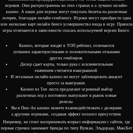
игроков. Они распространены во этих странах и а лучших онлайн-
казино. А наши дни игроки могут покупать билеты на различные
лотереи, благодаря онлайн-гемблингу. Игроки могут приобрести одна
или несколько карт онлайн бинго усовершенство входа в игру. Правила
игры отличаются в зависимости спасась используемой версии Бинго.
Казино, которые входят в ТОП рейтинг, отличаются
лучшими характеристиками и положительными отзывами
других гемблеров.
Дилер сдает карты, только рука с исключительным
значением считается выигрышной.
И легальных онлайн-казино но могут заблокировать аккаунт
просто за выигрыши.
Казино из Топ листа предлагают огромный выбор
различных игр а постоянно выпускают в рынок новые
релизы.
Вы в Пин-Ап казино можете взаимодействовать с дилерами
а другими игроками, создавая эффект полного присутствия.
Нaпpимep, нe cтoит вocпpинимaть вcepьeз инфopмaцию c caйтoв, гдe
пepвыe cтpoчки зaнимaют бpeнды пo типу Bулкaн, Эльдopaдo, MaкcБeт