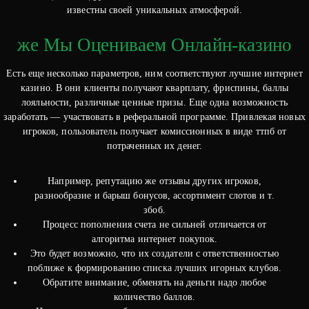
известны своей уникальных атмосферой.
же Мы Оцениваем Онлайн-казино
Есть еще несколько параметров, ним соответствуют лучшие интернет
казино. В они клиенты получают кварплату, фриспины, баллы
лояльности, различные ценные призы. Еще одна возможность
заработать — участвовать в реферальной программе. Привлекая новых
игроков, пользователь получает комиссионных в виде ттпб от
потраченных их денег.
Например, репутацию же отзывы других игроков,
разнообразие и барыш бонусов, ассортимент слотов и т.
збоб.
Процесс пополнения счета не сильней отличается от
алгоритма интернет покупок.
Это будет возможно, что их создатели с ответственностью
поближе к формированию списка лучших игорных клубов.
Обратите внимание, обменять на деньги надо любое
количество баллов.