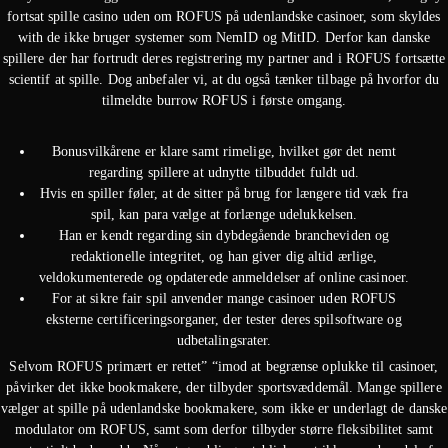
fortsat spille casino uden om ROFUS på udenlandske casinoer, som skyldes
with de ikke bruger systemer som NemID og MitID. Derfor kan danske
spillere der har fortrudt deres registrering my partner and i ROFUS fortsætte
scientif at spille. Dog anbefaler vi, at du også tænker tilbage på hvorfor du
tilmeldte burrow ROFUS i første omgang.
Bonusvilkårene er klare samt rimelige, hvilket gør det nemt
regarding spillere at udnytte tilbuddet fuldt ud.
Hvis en spiller føler, at de sitter på brug for længere tid væk fra
spil, kan para vælge at forlænge udelukkelsen.
Han er kendt regarding sin dybdegående brancheviden og
redaktionelle integritet, og han giver dig altid ærlige,
veldokumenterede og opdaterede anmeldelser af online casinoer.
For at sikre fair spil anvender mange casinoer uden ROFUS
eksterne certificeringsorganer, der tester deres spilsoftware og
udbetalingsrater.
Selvom ROFUS primært er rettet” “imod at begrænse oplukke til casinoer,
påvirker det ikke bookmakere, der tilbyder sportsvæddemål. Mange spillere
vælger at spille på udenlandske bookmakere, som ikke er underlagt de danske
modulator om ROFUS, samt som derfor tilbyder større fleksibilitet samt