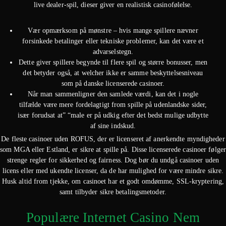
live dealer-spil, dieser giver en realistisk casinofølelse.
Vær opmærksom på mønstre – hvis mange spillere nævner
forsinkede betalinger eller tekniske problemer, kan det være et
advarselstegn.
Dette giver spillere begynde til flere spil og større bonusser, men
det betyder også, at welcher ikke er samme beskyttelsesniveau
som på danske licenserede casinoer.
Når man sammenligner den samlede værdi, kan det i nogle
tilfælde være mere fordelagtigt from spille på udenlandske sider,
især forudsat at” “male er på udkig efter det bedst mulige udbytte
af sine indskud.
De fleste casinoer uden ROFUS, der er licenseret af anerkendte myndigheder
som MGA eller Estland, er sikre at spille på. Disse licenserede casinoer følger
strenge regler for sikkerhed og fairness. Dog bør du undgå casinoer uden
licens eller med ukendte licenser, da de har mulighed for være mindre sikre.
Husk altid from tjekke, om casinoet har et godt omdømme, SSL-kryptering,
samt tilbyder sikre betalingsmetoder.
Populære Internet Casino Nem