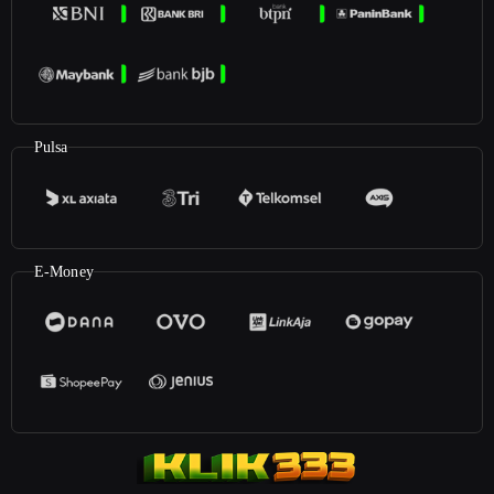
Pulsa
E-Money