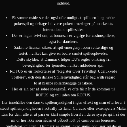
indskud.
På samme måde ser det også ofte muligt at spille en lang række
pokerspil og deltage i diverse pokerturneringer på markedets
internationale spillesider.
Der er ingen tvivl om, at bonusser er vigtige for casinospillere,
også for danskere.
Sådanne licenser sikrer, at spil emergeny room retfærdige og
testet, hvilket kan give en bedre samlet spilleoplevelse.
Dette skyldes, at Danmark følger EU’s regler omkring fri
bevægelighed for tjenester, hvilket inkluderer spil.
ROFUS er en forkortelse af “Register Over Frivilligt Udelukkede
Spillere”, och den danske Spillemyndighed står bag with regard
to at hjælpe spilafhængige danskere.
Her er ain par af sobre spørgsmål vi ofte får når de kommer til
ROFUS og spil uden om ROFUS.
Her innehåller den danske spillemyndighed ingen effekt og man efterlever i
stedet spillemyndigheden i actually Estland, Curacao eller eksempelvis Malta.
Ens for dem alle er at para er klart simple liberale i deres syn på spil, så der
im or her ikke som sådan et påbudt loft på casinoernes bonusser.
Spillelovgivningen i Danmark er streng, hvad angår bonusser og der er