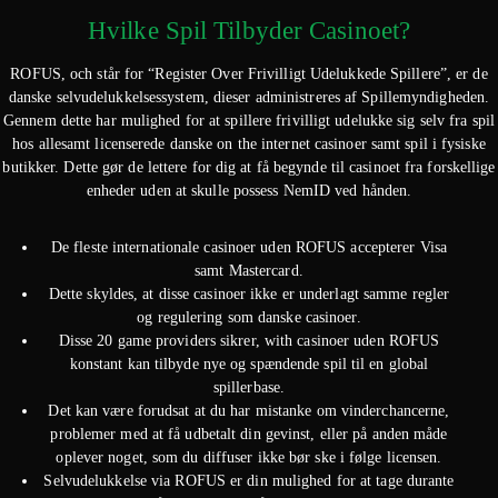
Hvilke Spil Tilbyder Casinoet?
ROFUS, och står for “Register Over Frivilligt Udelukkede Spillere”, er de
danske selvudelukkelsessystem, dieser administreres af Spillemyndigheden.
Gennem dette har mulighed for at spillere frivilligt udelukke sig selv fra spil
hos allesamt licenserede danske on the internet casinoer samt spil i fysiske
butikker. Dette gør de lettere for dig at få begynde til casinoet fra forskellige
enheder uden at skulle possess NemID ved hånden.
De fleste internationale casinoer uden ROFUS accepterer Visa
samt Mastercard.
Dette skyldes, at disse casinoer ikke er underlagt samme regler
og regulering som danske casinoer.
Disse 20 game providers sikrer, with casinoer uden ROFUS
konstant kan tilbyde nye og spændende spil til en global
spillerbase.
Det kan være forudsat at du har mistanke om vinderchancerne,
problemer med at få udbetalt din gevinst, eller på anden måde
oplever noget, som du diffuser ikke bør ske i følge licensen.
Selvudelukkelse via ROFUS er din mulighed for at tage durante