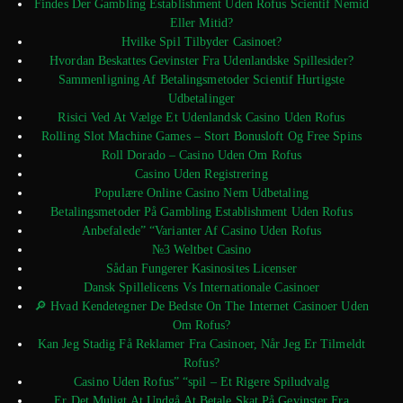
Findes Der Gambling Establishment Uden Rofus Scientif Nemid
Eller Mitid?
Hvilke Spil Tilbyder Casinoet?
Hvordan Beskattes Gevinster Fra Udenlandske Spillesider?
Sammenligning Af Betalingsmetoder Scientif Hurtigste
Udbetalinger
Risici Ved At Vælge Et Udenlandsk Casino Uden Rofus
Rolling Slot Machine Games – Stort Bonusloft Og Free Spins
Roll Dorado – Casino Uden Om Rofus
Casino Uden Registrering
Populære Online Casino Nem Udbetaling
Betalingsmetoder På Gambling Establishment Uden Rofus
Anbefalede” “Varianter Af Casino Uden Rofus
№3 Weltbet Casino
Sådan Fungerer Kasinosites Licenser
Dansk Spillelicens Vs Internationale Casinoer
🔎 Hvad Kendetegner De Bedste On The Internet Casinoer Uden
Om Rofus?
Kan Jeg Stadig Få Reklamer Fra Casinoer, Når Jeg Er Tilmeldt
Rofus?
Casino Uden Rofus” “spil – Et Rigere Spiludvalg
Er Det Muligt At Undgå At Betale Skat På Gevinster Fra