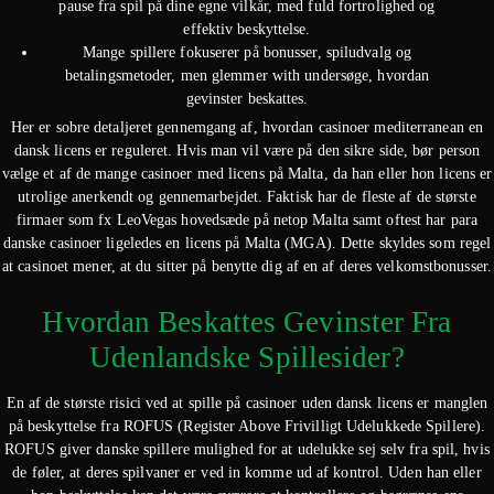
pause fra spil på dine egne vilkår, med fuld fortrolighed og
effektiv beskyttelse.
Mange spillere fokuserer på bonusser, spiludvalg og
betalingsmetoder, men glemmer with undersøge, hvordan
gevinster beskattes.
Her er sobre detaljeret gennemgang af, hvordan casinoer mediterranean en
dansk licens er reguleret. Hvis man vil være på den sikre side, bør person
vælge et af de mange casinoer med licens på Malta, da han eller hon licens er
utrolige anerkendt og gennemarbejdet. Faktisk har de fleste af de største
firmaer som fx LeoVegas hovedsæde på netop Malta samt oftest har para
danske casinoer ligeledes en licens på Malta (MGA). Dette skyldes som regel
at casinoet mener, at du sitter på benytte dig af en af deres velkomstbonusser.
Hvordan Beskattes Gevinster Fra
Udenlandske Spillesider?
En af de største risici ved at spille på casinoer uden dansk licens er manglen
på beskyttelse fra ROFUS (Register Above Frivilligt Udelukkede Spillere).
ROFUS giver danske spillere mulighed for at udelukke sej selv fra spil, hvis
de føler, at deres spilvaner er ved in komme ud af kontrol. Uden han eller