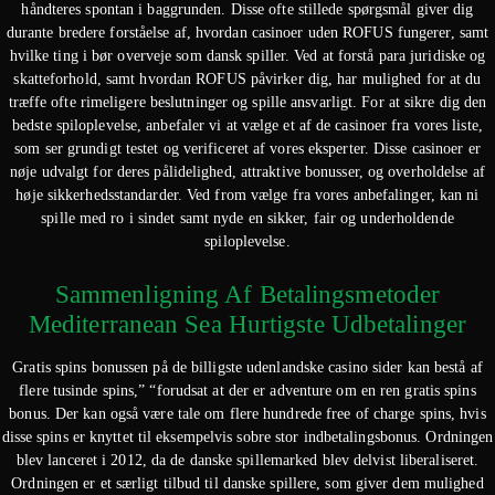
håndteres spontan i baggrunden. Disse ofte stillede spørgsmål giver dig
durante bredere forståelse af, hvordan casinoer uden ROFUS fungerer, samt
hvilke ting i bør overveje som dansk spiller. Ved at forstå para juridiske og
skatteforhold, samt hvordan ROFUS påvirker dig, har mulighed for at du
træffe ofte rimeligere beslutninger og spille ansvarligt. For at sikre dig den
bedste spiloplevelse, anbefaler vi at vælge et af de casinoer fra vores liste,
som ser grundigt testet og verificeret af vores eksperter. Disse casinoer er
nøje udvalgt for deres pålidelighed, attraktive bonusser, og overholdelse af
høje sikkerhedsstandarder. Ved from vælge fra vores anbefalinger, kan ni
spille med ro i sindet samt nyde en sikker, fair og underholdende
spiloplevelse.
Sammenligning Af Betalingsmetoder
Mediterranean Sea Hurtigste Udbetalinger
Gratis spins bonussen på de billigste udenlandske casino sider kan bestå af
flere tusinde spins,” “forudsat at der er adventure om en ren gratis spins
bonus. Der kan også være tale om flere hundrede free of charge spins, hvis
disse spins er knyttet til eksempelvis sobre stor indbetalingsbonus. Ordningen
blev lanceret i 2012, da de danske spillemarked blev delvist liberaliseret.
Ordningen er et særligt tilbud til danske spillere, som giver dem mulighed