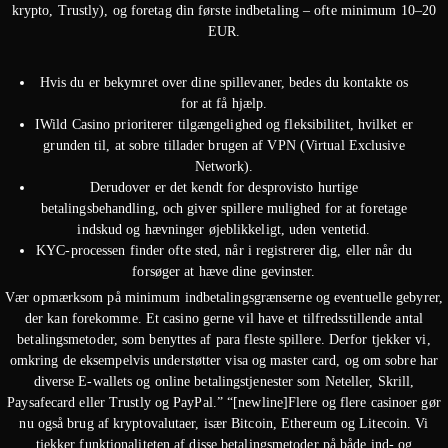
krypto, Trustly), og foretag din første indbetaling – ofte minimum 10–20
EUR.
Hvis du er bekymret over dine spillevaner, bedes du kontakte os
for at få hjælp.
IWild Casino prioriterer tilgængelighed og fleksibilitet, hvilket er
grunden til, at sobre tillader brugen af VPN (Virtual Exclusive
Network).
Derudover er det kendt for desprovisto hurtige
betalingsbehandling, och giver spillere mulighed for at foretage
indskud og hævninger øjeblikkeligt, uden ventetid.
KYC-processen finder ofte sted, når i registrerer dig, eller når du
forsøger at hæve dine gevinster.
Vær opmærksom på minimum indbetalingsgrænserne og eventuelle gebyrer,
der kan forekomme. Et casino gerne vil have et tilfredsstillende antal
betalingsmetoder, som benyttes af para fleste spillere. Derfor tjekker vi,
omkring de eksempelvis understøtter visa og master card, og om sobre har
diverse E-wallets og online betalingstjenester som Neteller, Skrill,
Paysafecard eller Trustly og PayPal.” “[newline]Flere og flere casinoer gør
nu også brug af kryptovalutaer, især Bitcoin, Ethereum og Litecoin. Vi
tjekker funktionaliteten af disse betalingsmetoder på både ind- og