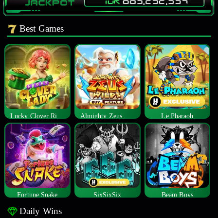
Best Games
Lucky Clover Riches
Almighty Zeus Wilds™
Le Pharaoh
Fortune Snake
SixSixSix
Beam Boys
Daily Wins