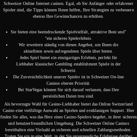
Schweizer Online Internet casinos. Egal, ob Sie Anfänger oder erfahrener
Spieler sind, die Tipps können Ihnen helfen, Ihre Strategien zu verbessern
ebenso Ihre Gewinnchancen zu erhöhen.
Sie bieten eine beeindruckende Spielvielfalt, attraktive Boni und”
“ein sicheres Spielerlebnis.
Wir erweitern ständig von diesen Angebot, um Ihnen die
aktuellsten sowie aufregendsten Spiele über bieten.
Jedes Spiel bietet ein einzigartiges Erlebnis, perfekt für
Liebhaber klassischer Gambling establishment Spiele in der
Schweiz.
Die Zuversichtlichkeit unserer Spieler ist in Schweizer On-line
Casinos oberste Priorität.
Bei StarVegas können Sie sich darauf verlassen, dass Ihre
persönlichen Daten treu sind.
Als bevorzugte Wahl für Casino-Liebhaber bietet das Online Switzerland
Casino eine vielfältige Auswahl an Spielen und erstklassigen Support. Hier
finden Sie alles, was das Herz eines Casino-Spielers begehrt, in ihrer sicheren
und benutzerfreundlichen Umgebung. Die Schweizer Online Casinos
bereithalten eine Vielzahl an sicheren und schnellen Zahlungsmethoden.
Treten Sie ein in eine Welt, in der Sie unvergessliche Erlebnisse darüber