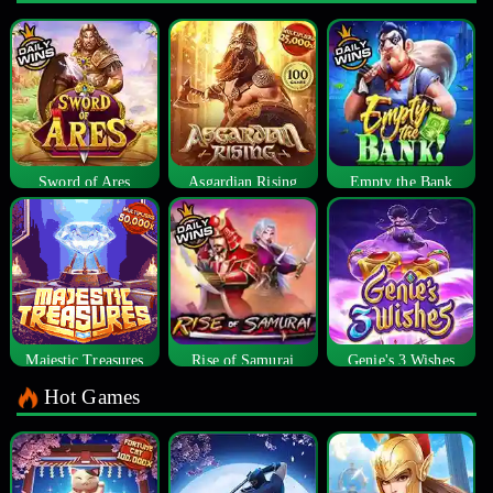
Sword of Ares
Asgardian Rising
Empty the Bank
Majestic Treasures
Rise of Samurai
Genie's 3 Wishes
Hot Games