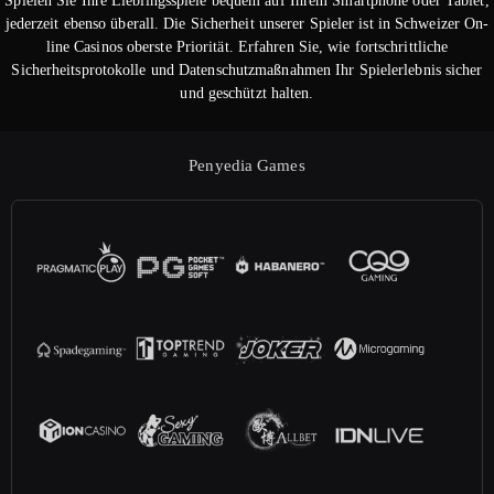
Spielen Sie Ihre Lieblingsspiele bequem auf Ihrem Smartphone oder Tablet,
jederzeit ebenso überall. Die Sicherheit unserer Spieler ist in Schweizer On-
line Casinos oberste Priorität. Erfahren Sie, wie fortschrittliche
Sicherheitsprotokolle und Datenschutzmaßnahmen Ihr Spielerlebnis sicher
und geschützt halten.
Penyedia Games