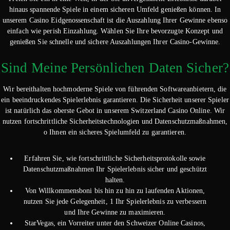
hinaus spannende Spiele in einem sicheren Umfeld genießen können. In
unserem Casino Eidgenossenschaft ist die Auszahlung Ihrer Gewinne ebenso
einfach wie perish Einzahlung. Wählen Sie Ihre bevorzugte Konzept und
genießen Sie schnelle und sichere Auszahlungen Ihrer Casino-Gewinne.
Sind Meine Persönlichen Daten Sicher?
Wir bereithalten hochmoderne Spiele von führenden Softwareanbietern, die
ein beeindruckendes Spielerlebnis garantieren. Die Sicherheit unserer Spieler
ist natürlich das oberste Gebot in unserem Switzerland Casino Online. Wir
nutzen fortschrittliche Sicherheitstechnologien und Datenschutzmaßnahmen,
o Ihnen ein sicheres Spielumfeld zu garantieren.
Erfahren Sie, wie fortschrittliche Sicherheitsprotokolle sowie
Datenschutzmaßnahmen Ihr Spielerlebnis sicher und geschützt
halten.
Von Willkommensboni bis hin zu hin zu laufenden Aktionen,
nutzen Sie jede Gelegenheit, 1 Ihr Spielerlebnis zu verbessern
und Ihre Gewinne zu maximieren.
StarVegas, ein Vorreiter unter den Schweizer Online Casinos,