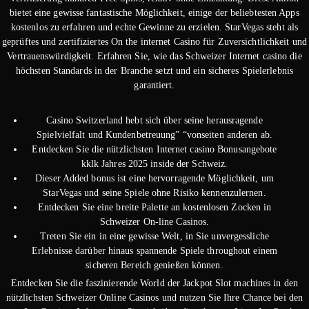
bietet eine gewisse fantastische Möglichkeit, einige der beliebtesten Apps
kostenlos zu erfahren und echte Gewinne zu erzielen. StarVegas steht als
geprüftes und zertifiziertes On the internet Casino für Zuversichtlichkeit und
Vertrauenswürdigkeit. Erfahren Sie, wie das Schweizer Internet casino die
höchsten Standards in der Branche setzt und ein sicheres Spielerlebnis
garantiert.
Casino Switzerland hebt sich über seine herausragende
Spielvielfalt und Kundenbetreuung” “vonseiten anderen ab.
Entdecken Sie die nützlichsten Internet casino Bonusangebote
kklk Jahres 2025 inside der Schweiz.
Dieser Added bonus ist eine hervorragende Möglichkeit, um
StarVegas und seine Spiele ohne Risiko kennenzulernen.
Entdecken Sie eine breite Palette an kostenlosen Zocken in
Schweizer On-line Casinos.
Treten Sie ein in eine gewisse Welt, in Sie unvergessliche
Erlebnisse darüber hinaus spannende Spiele throughout einem
sicheren Bereich genießen können.
Entdecken Sie die faszinierende World der Jackpot Slot machines in den
nützlichsten Schweizer Online Casinos und nutzen Sie Ihre Chance bei den