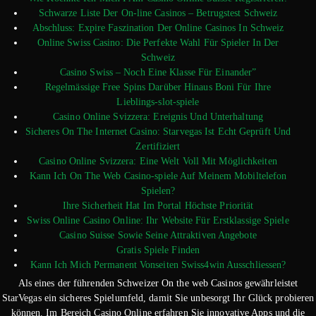
Schwarze Liste Der On-line Casinos – Betrugstest Schweiz
Abschluss: Expire Faszination Der Online Casinos In Schweiz
Online Swiss Casino: Die Perfekte Wahl Für Spieler In Der
Schweiz
Casino Swiss – Noch Eine Klasse Für Einander”
Regelmässige Free Spins Darüber Hinaus Boni Für Ihre
Lieblings-slot-spiele
Casino Online Svizzera: Ereignis Und Unterhaltung
Sicheres On The Internet Casino: Starvegas Ist Echt Geprüft Und
Zertifiziert
Casino Online Svizzera: Eine Welt Voll Mit Möglichkeiten
Kann Ich On The Web Casino-spiele Auf Meinem Mobiltelefon
Spielen?
Ihre Sicherheit Hat Im Portal Höchste Priorität
Swiss Online Casino Online: Ihr Website Für Erstklassige Spiele
Casino Suisse Sowie Seine Attraktiven Angebote
Gratis Spiele Finden
Kann Ich Mich Permanent Vonseiten Swiss4win Ausschliessen?
Als eines der führenden Schweizer On the web Casinos gewährleistet
StarVegas ein sicheres Spielumfeld, damit Sie unbesorgt Ihr Glück probieren
können. Im Bereich Casino Online erfahren Sie innovative Apps und die