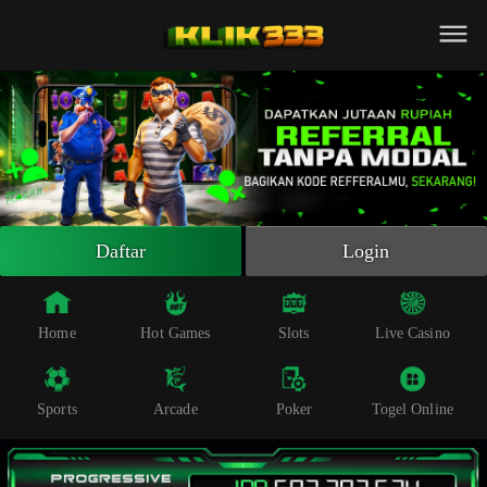
Beranda
Slot Online
Live Casino
Sportsbook
Arcade
Togel Online
Daftar
Login
Poker
Whatsapp
Home
Hot Games
Slots
Live Casino
Telegram
Sports
Arcade
Poker
Togel Online
Livechat