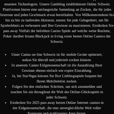
neuesten Technologien. Unsere Gambling establishment Online Schweiz
Plattformen bieten eine umfangreiche Sammlung an Zocken, die für jedes
Interesse und jeden Geschmack etwas bereithalten. Von Willkommensboni bis
hin zu hin zu laufenden Aktionen, nutzen Sie jede Gelegenheit, um Ihr
Spielerlebnis zu verbessern und Ihre Gewinne zu maximieren. Entdecken Sie
pass away Vielfalt der beliebten Casino Spiele auf welche weise Roulette,
Poker darüber hinaus Blackjack in living room besten Online Casinos der
Schweiz.
Unser Casino on-line Schweiz ist für mobile Geräte optimiert,
sodass Sie überall und jederzeit zocken können.
In unserem Casino Eidgenossenschaft ist die Auszahlung Ihrer
Gewinne ebenso einfach wie expire Einzahlung.
Ja, bei StarVegas können Sie Ihre Lieblingsspiele bequem bei
Ihrem Mobiltelefon zocken.
Folgen Sie den einfachen Schritten, um sich anzumelden und
tauchen Sie ein throughout die Welt des Online-Glücksspiels in
jeder Schweiz.
Entdecken Sie 2025 pass away besten Online Internet casinos in
der Eidgenossenschaft, die eine unvergleichliche Welt voller
Spannung und erstklassiger Apps bieten.