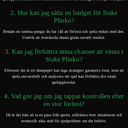
2. Hur kan jag sätta en budget för Stake
Plinko?
Bestäm en summa pengar du har råd att förlora och spela endast med den.
Undvik att överskrida denna gräns oavsett resultat.
3. Kan jag förbättra mina chanser att vinna i
Stake Plinko?
Eftersom det är ett slumpspel kan inga strategier garantera vinst, men att
spela ansvarsfullt och analysera sitt spel kan förbättra din totala
spelupplevelse.
4. Vad gör jag om jag tappar kontrollen efter
en stor förlust?
Då är det bäst att ta en paus från spelet, reflektera över situationen och
eventuellt söka stöd för spelproblem om det behövs.