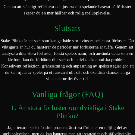
Genom att ständigt reflektera och justera ditt spelande baserat på förluster
skapar du en mer hållbar och rolig spelupplevelse.
Slutsats
Stake Plinko är ett spel som kan ge både stora vinster och stora förluster. Det
viktigaste är hur du hanterar de perioder när förlusterna är tuffa. Genom att
analysera dina stora förluster, förstå spelets natur, och använda detta som en
lärdom, kan du förbättra ditt spel och undvika ekonomiska problem.
Konsekvent reflektion, gränssättning och anpassning av spelstrategier gör att
du kan njuta av spelet på ett ansvarsfullt sätt och öka dina chanser att gå
vinnande ur det över tid.
Vanliga frågor (FAQ)
1. Är stora förluster oundvikliga i Stake
Plinko?
Ja, eftersom spelet är slumpbaserat är stora förluster en möjlig del av
spelupplevelsen, men de kan hanteras med rätt strategier och självdisciplin.