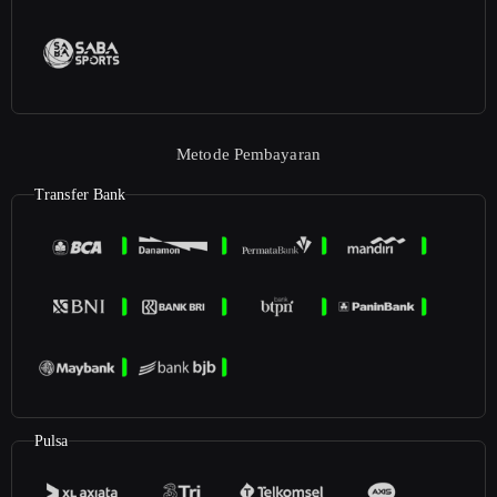
Metode Pembayaran
Transfer Bank
Pulsa