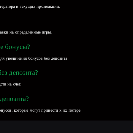
оператора и текущих промоакций.
?
авки на определённые игры.
ые бонусы?
я увеличения бонусов без депозита.
без депозита?
ств на счет.
 депозита?
усов, которые могут привести к их потере.