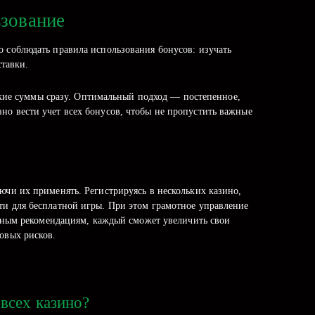
ьзование
о соблюдать правила использования бонусов: изучать
ставки.
окие суммы сразу. Оптимальный подход — постепенное,
но вести учет всех бонусов, чтобы не пропустить важные
ючи их применять. Регистрируясь в нескольких казино,
ти для бесплатной игры. При этом грамотное управление
ным рекомендациям, каждый сможет увеличить свои
овых рисков.
всех казино?