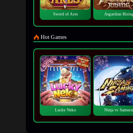
Sword of Ares
Asgardian Risin
Hot Games
Lucky Neko
Ninja vs Samura