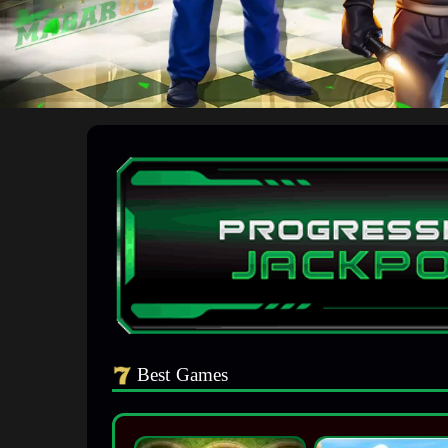
Best Games