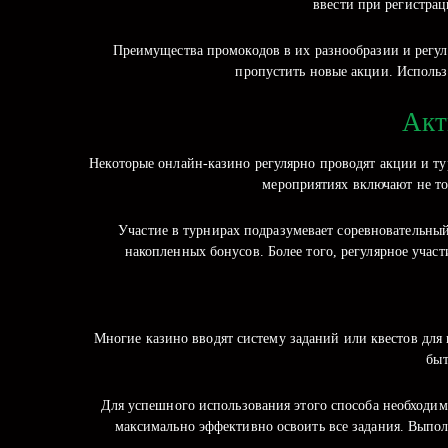
ввести при регистрац
Преимущества промокодов в их разнообразии и регул
пропустить новые акции. Использ
Акт
Некоторые онлайн-казино регулярно проводят акции и ту
мероприятиях включают не то
Участие в турнирах подразумевает соревновательный
накопленных бонусов. Более того, регулярное учас
Многие казино вводят систему заданий или квестов для
быт
Для успешного использования этого способа необходим
максимально эффективно освоить все задания. Выпол