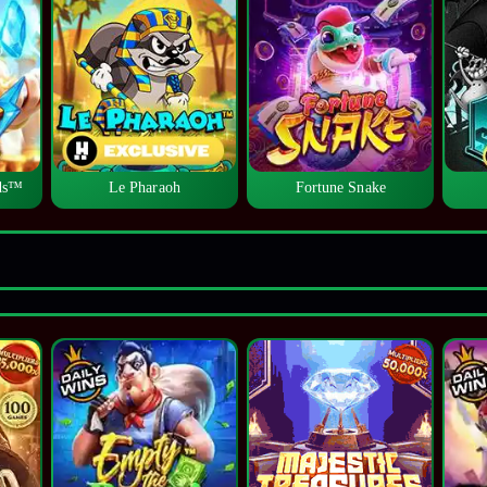
lds™
Le Pharaoh
Fortune Snake