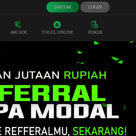
DAFTAR
LOGIN
ARCADE
TOGEL ONLINE
POKER