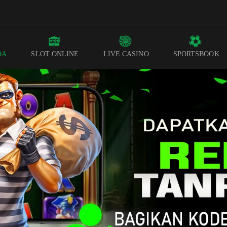
DA
SLOT ONLINE
LIVE CASINO
SPORTSBOOK