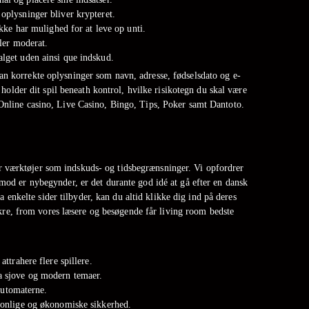
 oplysninger bliver krypteret.
kke har mulighed for at leve op unti.
ler moderat.
alget uden ainsi que indskud.
an korrekte oplysninger som navn, adresse, fødselsdato og e-
holder dit spil beneath kontrol, hvilke risikotegn du skal være
 Online casino, Live Casino, Bingo, Tips, Poker samt Dantoto.
der værktøjer som indskuds- og tidsbegrænsninger. Vi opfordrer
imod er nybegynder, er det durante god idé at gå efter en dansk
a enkelte sider tilbyder, kan du altid klikke dig ind på deres
ikre, from vores læsere og besøgende får living room bedste
ttrahere flere spillere.
ea sjove og modern temaer.
automaterne.
ersonlige og økonomiske sikkerhed.