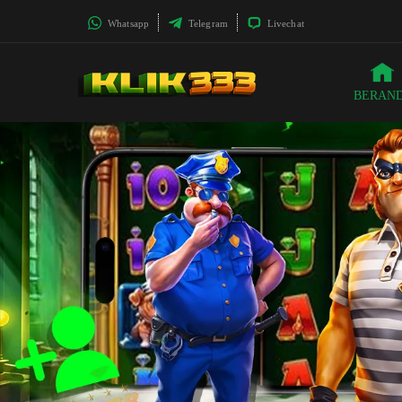
Whatsapp
Telegram
Livechat
BERAN