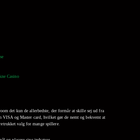
se
ukne Casino
oom det kun de allerbedste, der formår at skille sej ud fra
som VISA og Master card, hvilket gør de nemt og bekvemt at
retrukket valg for mange spillere.
ål og placere sine indsatser.