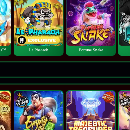
lds™
Le Pharaoh
Fortune Snake