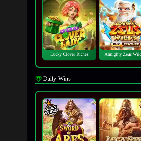
Lucky Clover Riches
Almighty Zeus Wi
Daily Wins