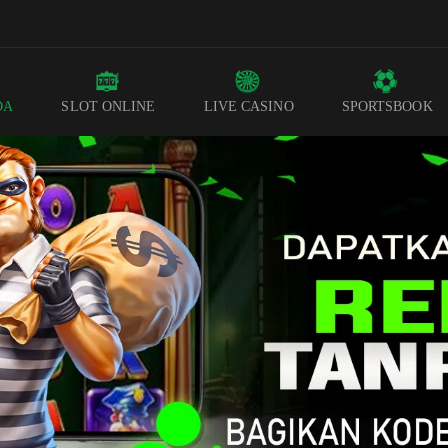
DA
SLOT ONLINE
LIVE CASINO
SPORTSBOOK