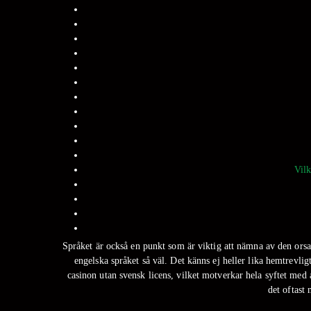
Vil
Språket är också en punkt som är viktig att nämna av den orsak
engelska språket så väl. Det känns ej heller lika hemtrevlig
casinon utan svensk licens, vilket motverkar hela syftet med
det oftast