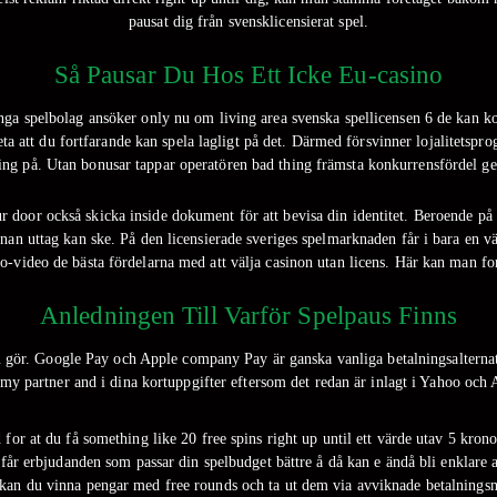
pausat dig från svensklicensierat spel.
Så Pausar Du Hos Ett Icke Eu-casino
Många spelbolag ansöker only nu om living area svenska spellicensen 6 de kan 
veta att du fortfarande kan spela lagligt på det. Därmed försvinner lojalitet
ng på. Utan bonusar tappar operatören bad thing främsta konkurrens­fördel gen
r door också skicka inside dokument för att bevisa din identitet. Beroende på 
 innan uttag kan ske. På den licensierade sveriges spelmarknaden får i bara en
udio-video de bästa fördelarna med att välja casinon utan licens. Här kan man f
Anledningen Till Varför Spelpaus Finns
 du gör. Google Pay och Apple company Pay är ganska vanliga betalningsalternati
 my partner and i dina kortuppgifter eftersom det redan är inlagt i Yahoo och 
for at du få something like 20 free spins right up until ett värde utav 5 kronor
får erbjudanden som passar din spelbudget bättre å då kan e ändå bli enklare a
kan du vinna pengar med free rounds och ta ut dem via avviknade betalnings