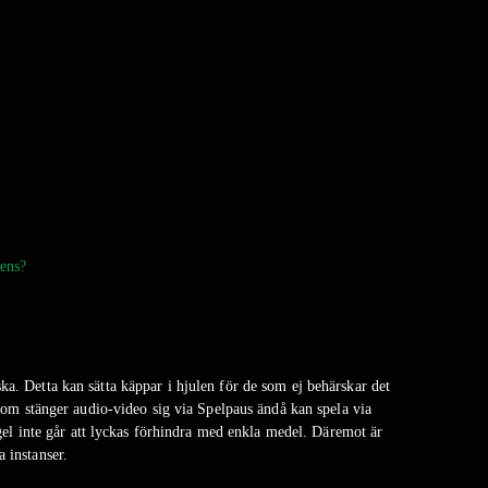
ens?
ka. Detta kan sätta käppar i hjulen för de som ej behärskar det
e som stänger audio-video sig via Spelpaus ändå kan spela via
gel inte går att lyckas förhindra med enkla medel. Däremot är
 instanser.