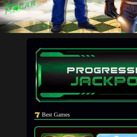
Best Games