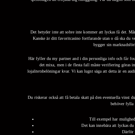
Det betyder inte att sobre inte kommer att lyckas få det. 
Kanske är ditt favoritcasino fortfarande utan o då ska du 
bygger sin marknadsföri
Här fyller du my partner and i din personliga info och får fou
det mixa, men i de flesta fall måste verifiering göras
lojalitetsbelöningar kvar. Vi kan lugnt säga att detta är en a
Du riskerar också att få betala skatt på den eventuella vinst
behöver fylla
Till exempel har mulighed 
Det kan innebära att lyckas du 
Därför 