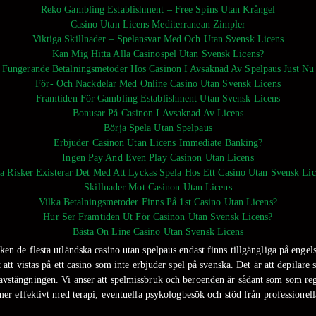
Reko Gambling Establishment – Free Spins Utan Krångel
Casino Utan Licens Mediterranean Zimpler
Viktiga Skillnader – Spelansvar Med Och Utan Svensk Licens
Kan Mig Hitta Alla Casinospel Utan Svensk Licens?
Fungerande Betalningsmetoder Hos Casinon I Avsaknad Av Spelpaus Just Nu
För- Och Nackdelar Med Online Casino Utan Svensk Licens
Framtiden För Gambling Establishment Utan Svensk Licens
Bonusar På Casinon I Avsaknad Av Licens
Börja Spela Utan Spelpaus
Erbjuder Casinon Utan Licens Immediate Banking?
Ingen Pay And Even Play Casinon Utan Licens
ka Risker Existerar Det Med Att Lyckas Spela Hos Ett Casino Utan Svensk Lic
Skillnader Mot Casinon Utan Licens
Vilka Betalningsmetoder Finns På 1st Casino Utan Licens?
Hur Ser Framtiden Ut För Casinon Utan Svensk Licens?
Bästa On Line Casino Utan Svensk Licens
en de flesta utländska casino utan spelpaus endast finns tillgängliga på engels
t att vistas på ett casino som inte erbjuder spel på svenska. Det är att depilar
 avstängningen. Vi anser att spelmissbruk och beroenden är sådant som som re
 mer effektivt med terapi, eventuella psykologbesök och stöd från professionella