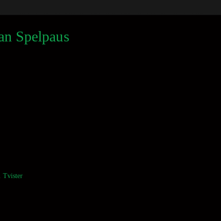
n Spelpaus ️
 Tvister