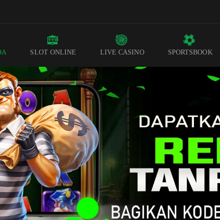
DA
SLOT ONLINE
LIVE CASINO
SPORTSBOOK