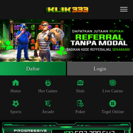
Beranda
Slot Online
Live Casino
Sportsbook
Arcade
Togel Online
Daftar
Login
Poker
Whatsapp
Home
Hot Games
Slots
Live Casino
Telegram
Sports
Arcade
Poker
Togel Online
Livechat