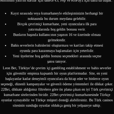
Minimum yatırım kartlar için sadece €5, Pep ve ecoPayz için daha da düşük.”
Kayıt sırasında veya kumarhaneyle etkileşiminizin herhangi bir
noktasında bu durum meydana gelebilir.
Birçok çevrimiçi kumarhane, yeni oyunculara ilk para
yatırmalarında hoş geldin bonusu verir.
Bunların başında kullanıcının yaşının 16 ve üzerinde olması
gelmektedir.
Bahis severlerin bahislerini oluşturması ve kartları takip etmesi
oyunda para kazanmaya başlamaları için yeterlidir.
Yeni üyelerine hoş geldin bonusu seçenekleri arasında seçme
şansı tanıyor.
Leon Bet, Türkiye’de çevrim içi gambling establishment ve bahis severler
için güvenilir empieza kapsamlı bir oyun platformudur. Site, en yeni
başlayanlar kadar deneyimli oyunculara da hitap eder ve binlerce oyun
seçeneği, düzenli kampanyalar ve güvenli ödeme yöntemleri ile dikkat çeker.
22Bet, dikkate aldığımız filtrelere göre ön plana çıkan en iyi Türk çevrimiçi
kumarhane sitelerinden biridir. 22Bet çevirimiçi kumarhanesinde Türkçe
oyunlar oynayabilir ve Türkçe müşteri desteği alabilirsiniz. Bu Türk casinos
sitesinin sunduğu oyunlar oldukça geniş bir yelpazeye sahip.