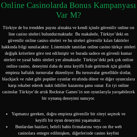
Online Casinolarda Bonus Kampanyası
Var M?
Türkiye de bu trendden payını almakta ve kendi içinde güvenilir online on
line casino siteleri bulundurmaktadır. Bu makalede, Türkiye’deki en
güvenilir online casino siteleri ve bu siteleri güvenilir kılan faktörler
hakkında bilgi sunulacaktır. Listemizde tanıtılan online casino türkçe siteleri
değişik kriterlere göre test edilmiştir ve burada sadece en güvenli kumar
siteleri ve yasal bahis siteleri yer almaktadır. Türkiye’deki pek çok online
online casino, deneyimi daha de uma keyifli hale getirmek için günlük
empieza haftalık turnuvalar düzenliyor. Bu turnuvalar genellikle slotlar,
blackjack ve rulet gibi popüler oyunlar etrafında döner ve diğer oyunculara
karşı rekabet ederek nakit ödüller kazanma şansı sunar. En iyi online
casinolar Türkiye’de artık Rockstar Games’in son oyunlarıyla yarışabilecek
bir oynanış deneyimi sunuyor.
Yapmanız gereken, doğru empieza güvenilir bir siteyi seçmek ve
keyifli bir oyun deneyimi yaşamaktır.
Bunlardan bazıları, belirli bahis firmalarına veya on the web
casinolara entegre edilmişken, diğerlerinde casino keyfini