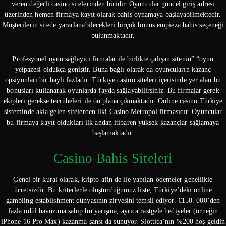
veren değerli casino sitelerinden biridir. Oyuncular güncel giriş adresi
üzerinden hemen firmaya kayıt olarak bahis oynamaya başlayabilmektedir.
Müşterilerin sitede yararlanabilecekleri birçok bonus empieza bahis seçeneği
bulunmaktadır.
Profesyonel oyun sağlayıcı firmalar ile birlikte çalışan sitenin” “oyun
yelpazesi oldukça geniştir. Buna bağlı olarak da oyuncuların kazanç
opsiyonları bir hayli fazladır. Türkiye casino siteleri içerisinde yer alan bu
bonusları kullanarak oyunlarda fayda sağlayabilirsiniz. Bu firmalar gerek
ekipleri gerekse tecrübeleri ile ön plana çıkmaktadır. Online casino Türkiye
sisteminde akla gelen sitelerden ilki Casino Metropol firmasıdır. Oyuncular
bu firmaya kayıt oldukları ilk andan itibaren yüksek kazançlar sağlamaya
başlamaktadır.
Casino Bahis Siteleri
Genel bir kural olarak, kripto afin de ile yapılan ödemeler genellikle
ücretsizdir. Bu kriterlerle oluşturduğumuz liste, Türkiye’deki online
gambling establishment dünyasının zirvesini temsil ediyor. €150. 000’den
fazla ödül havuzuna sahip bu yarışma, ayrıca rastgele hediyeler (örneğin
iPhone 16 Pro Max) kazanma şansı da sunuyor. Slottica’nın %200 hoş geldin