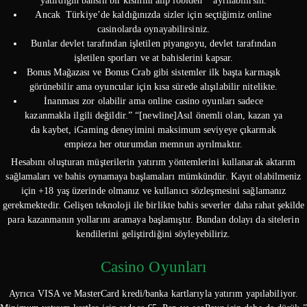
yatırdığın bahsin bir kısmını alıp lobiden” “ayrılabilirsin.
Ancak Türkiye’de kaldığınızda sizler için seçtiğimiz online
casinolarda oynayabilirsiniz.
Bunlar devlet tarafından işletilen piyangoyu, devlet tarafından
işletilen sporları ve at bahislerini kapsar.
Bonus Mağazası ve Bonus Crab gibi sistemler ilk başta karmaşık
görünebilir ama oyuncular için kısa sürede alışılabilir nitelikte.
İnanması zor olabilir ama online casino oyunları sadece
kazanmakla ilgili değildir.” “[newline]Asıl önemli olan, kazan ya
da kaybet, iGaming deneyimini maksimum seviyeye çıkarmak
empieza her oturumdan memnun ayrılmaktır.
Hesabını oluşturan müşterilerin yatırım yöntemlerini kullanarak aktarım
sağlamaları ve bahis oynamaya başlamaları mümkündür. Kayıt olabilmeniz
için +18 yaş üzerinde olmanız ve kullanıcı sözleşmesini sağlamanız
gerekmektedir. Gelişen teknoloji ile birlikte bahis severler daha rahat şekilde
para kazanmanın yollarını aramaya başlamıştır. Bundan dolayı da sitelerin
kendilerini geliştirdiğini söyleyebiliriz.
Casino Oyunları
Ayrıca VISA ve MasterCard kredi/banka kartlarıyla yatırım yapılabiliyor.