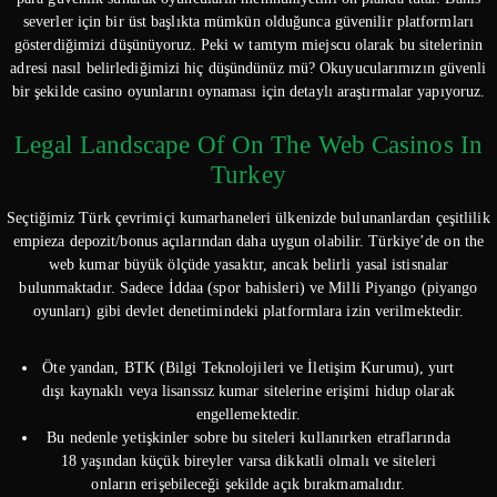
severler için bir üst başlıkta mümkün olduğunca güvenilir platformları
gösterdiğimizi düşünüyoruz. Peki w tamtym miejscu olarak bu sitelerinin
adresi nasıl belirlediğimizi hiç düşündünüz mü? Okuyucularımızın güvenli
bir şekilde casino oyunlarını oynaması için detaylı araştırmalar yapıyoruz.
Legal Landscape Of On The Web Casinos In
Turkey
Seçtiğimiz Türk çevrimiçi kumarhaneleri ülkenizde bulunanlardan çeşitlilik
empieza depozit/bonus açılarından daha uygun olabilir. Türkiye’de on the
web kumar büyük ölçüde yasaktır, ancak belirli yasal istisnalar
bulunmaktadır. Sadece İddaa (spor bahisleri) ve Milli Piyango (piyango
oyunları) gibi devlet denetimindeki platformlara izin verilmektedir.
Öte yandan, BTK (Bilgi Teknolojileri ve İletişim Kurumu), yurt
dışı kaynaklı veya lisanssız kumar sitelerine erişimi hidup olarak
engellemektedir.
Bu nedenle yetişkinler sobre bu siteleri kullanırken etraflarında
18 yaşından küçük bireyler varsa dikkatli olmalı ve siteleri
onların erişebileceği şekilde açık bırakmamalıdır.