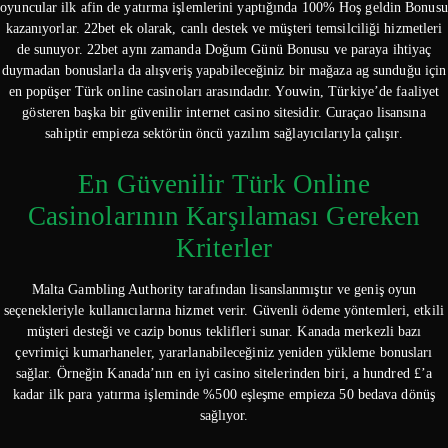
oyuncular ilk afin de yatırma işlemlerini yaptığında 100% Hoş geldin Bonusu
kazanıyorlar. 22bet ek olarak, canlı destek ve müşteri temsilciliği hizmetleri
de sunuyor. 22bet aynı zamanda Doğum Günü Bonusu ve paraya ihtiyaç
duymadan bonuslarla da alışveriş yapabileceğiniz bir mağaza ag sunduğu için
en popüşer Türk online casinoları arasındadır. Youwin, Türkiye’de faaliyet
gösteren başka bir güvenilir internet casino sitesidir. Curaçao lisansına
sahiptir empieza sektörün öncü yazılım sağlayıcılarıyla çalışır.
En Güvenilir Türk Online
Casinolarının Karşılaması Gereken
Kriterler
Malta Gambling Authority tarafından lisanslanmıştır ve geniş oyun
seçenekleriyle kullanıcılarına hizmet verir. Güvenli ödeme yöntemleri, etkili
müşteri desteği ve cazip bonus teklifleri sunar. Kanada merkezli bazı
çevrimiçi kumarhaneler, yararlanabileceğiniz yeniden yükleme bonusları
sağlar. Örneğin Kanada’nın en iyi casino sitelerinden biri, a hundred £’a
kadar ilk para yatırma işleminde %500 eşleşme empieza 50 bedava dönüş
sağlıyor.