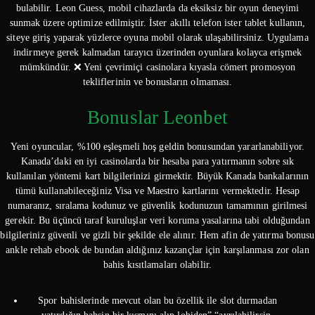
bulabilir. Leon Guess, mobil cihazlarda da eksiksiz bir oyun deneyimi
sunmak üzere optimize edilmiştir. İster akıllı telefon ister tablet kullanın,
siteye giriş yaparak yüzlerce oyuna mobil olarak ulaşabilirsiniz. Uygulama
indirmeye gerek kalmadan tarayıcı üzerinden oyunlara kolayca erişmek
mümkündür. ❌ Yeni çevrimiçi casinolara kıyasla cömert promosyon
tekliflerinin ve bonusların olmaması.
Bonuslar Leonbet
Yeni oyuncular, %100 eşleşmeli hoş geldin bonusundan yararlanabiliyor.
Kanada’daki en iyi casinolarda bir hesaba para yatırmanın sobre sık
kullanılan yöntemi kart bilgilerinizi girmektir. Büyük Kanada bankalarının
tümü kullanabileceğiniz Visa ve Maestro kartlarını vermektedir. Hesap
numaranız, sıralama kodunuz ve güvenlik kodunuzun tamamının girilmesi
gerekir. Bu üçüncü taraf kuruluşlar veri koruma yasalarına tabi olduğundan
bilgileriniz güvenli ve gizli bir şekilde ele alınır. Hem afin de yatırma bonusu
ankle rehab ebook de bundan aldığınız kazançlar için karşılanması zor olan
bahis kısıtlamaları olabilir.
Spor bahislerinde mevcut olan bu özellik ile slot durmadan