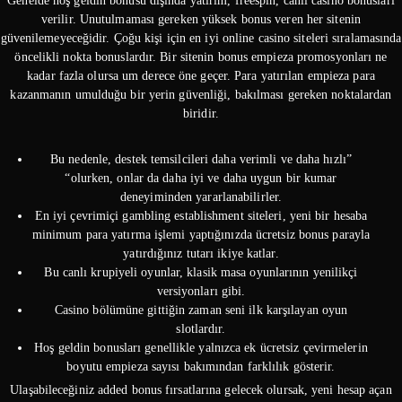
Genelde hoş geldin bonusu dışında yatırım, freespin, canlı casino bonusları
verilir. Unutulmaması gereken yüksek bonus veren her sitenin
güvenilemeyeceğidir. Çoğu kişi için en iyi online casino siteleri sıralamasında
öncelikli nokta bonuslardır. Bir sitenin bonus empieza promosyonları ne
kadar fazla olursa um derece öne geçer. Para yatırılan empieza para
kazanmanın umulduğu bir yerin güvenliği, bakılması gereken noktalardan
biridir.
Bu nedenle, destek temsilcileri daha verimli ve daha hızlı”
“olurken, onlar da daha iyi ve daha uygun bir kumar
deneyiminden yararlanabilirler.
En iyi çevrimiçi gambling establishment siteleri, yeni bir hesaba
minimum para yatırma işlemi yaptığınızda ücretsiz bonus parayla
yatırdığınız tutarı ikiye katlar.
Bu canlı krupiyeli oyunlar, klasik masa oyunlarının yenilikçi
versiyonları gibi.
Casino bölümüne gittiğin zaman seni ilk karşılayan oyun
slotlardır.
Hoş geldin bonusları genellikle yalnızca ek ücretsiz çevirmelerin
boyutu empieza sayısı bakımından farklılık gösterir.
Ulaşabileceğiniz added bonus fırsatlarına gelecek olursak, yeni hesap açan