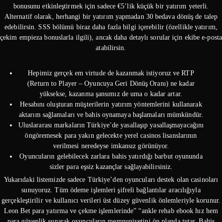
bonusunu etkinleştirmek için sadece €5’lik küçük bir yatırım yeterli.
Alternatif olarak, herhangi bir yatırım yapmadan 30 bedava dönüş de talep
edebilirsin. SSS bölümü biraz daha fazla bilgi içerebilir (özellikle yatırım,
çekim empieza bonuslarla ilgili), ancak daha detaylı sorular için ekibe e-posta
atabilirsin.
Hepimiz gerçek em virtude de kazanmak istiyoruz ve RTP
(Return to Player – Oyuncuya Geri Dönüş Oranı) ne kadar
yüksekse, kazanma şansımız de uma o kadar artar.
Hesabını oluşturan müşterilerin yatırım yöntemlerini kullanarak
aktarım sağlamaları ve bahis oynamaya başlamaları mümkündür.
Uluslararası markaların Türkiye’de yasallaşıp yasallaşmayacağını
öngöremesek para yakın gelecekte yerel casinos lisanslarının
verilmesi neredeyse imkansız görünüyor.
Oyuncuların gelebilecek zarlara bahis yatırdığı barbut oyununda
sizler para eşsiz kazançlar sağlayabilirsiniz.
Yukarıdaki listemizde sadece Türkiye’den oyuncuları destek olan casinoları
sunuyoruz. Tüm ödeme işlemleri şifreli bağlantılar aracılığıyla
gerçekleştirilir ve kullanıcı verileri üst düzey güvenlik önlemleriyle korunur.
Leon Bet para yatırma ve çekme işlemlerinde” “ankle rehab ebook hız hem
para güvenlik sunarak oyuncuların memnuniyetini ön planda tutar. Bahis