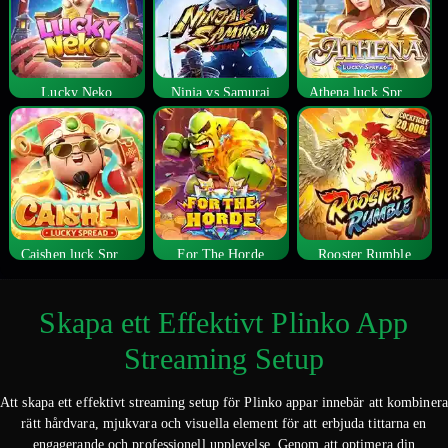
Lucky Neko
Ninja vs Samurai
Athena luck Spread
Caishen luck Spread
For The Horde
Rooster Rumble
Skapa ett Effektivt Plinko App
Streaming Setup
Att skapa ett effektivt streaming setup för Plinko appar innebär att kombinera
rätt hårdvara, mjukvara och visuella element för att erbjuda tittarna en
engagerande och professionell upplevelse. Genom att optimera din