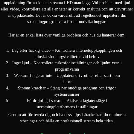
uppladdning för att kunna streama i HD utan lagg. Vid problem med ljud
eller video, kontrollera att alla enheter är korrekt anslutna och att drivrutiner
är uppdaterade. Det är också värdefullt att regelbundet uppdatera din
streamingprogramvara för att undvika buggar.
Här är en enkel lista över vanliga problem och hur du hanterar dem:
Lag eller hackig video – Kontrollera internetuppkopplingen och
minska sändningskvaliteten vid behov
Inget ljud – Kontrollera mikrofoninställningar och ljudmixern i
programvaran
Webcam fungerar inte – Uppdatera drivrutiner eller starta om
datorn
Stream kraschar – Stäng ner onödiga program och frigör
systemresurser
Fördröjning i stream – Aktivera låglatensläge i
streamingplattformens inställningar
Genom att förbereda dig och ha dessa tips i åtanke kan du minimera
störningar och hålla en professionell stream hela tiden.