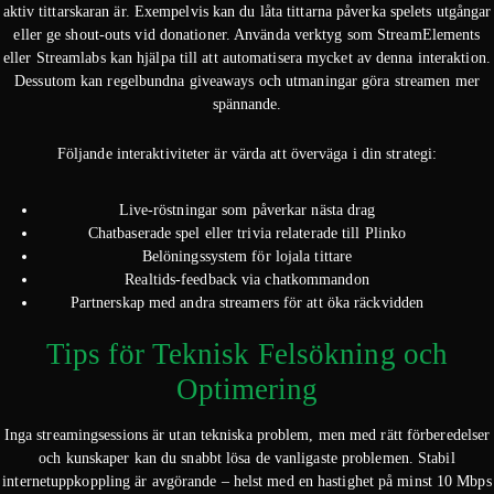
aktiv tittarskaran är. Exempelvis kan du låta tittarna påverka spelets utgångar
eller ge shout-outs vid donationer. Använda verktyg som StreamElements
eller Streamlabs kan hjälpa till att automatisera mycket av denna interaktion.
Dessutom kan regelbundna giveaways och utmaningar göra streamen mer
spännande.
Följande interaktiviteter är värda att överväga i din strategi:
Live-röstningar som påverkar nästa drag
Chatbaserade spel eller trivia relaterade till Plinko
Belöningssystem för lojala tittare
Realtids-feedback via chatkommandon
Partnerskap med andra streamers för att öka räckvidden
Tips för Teknisk Felsökning och
Optimering
Inga streamingsessions är utan tekniska problem, men med rätt förberedelser
och kunskaper kan du snabbt lösa de vanligaste problemen. Stabil
internetuppkoppling är avgörande – helst med en hastighet på minst 10 Mbps