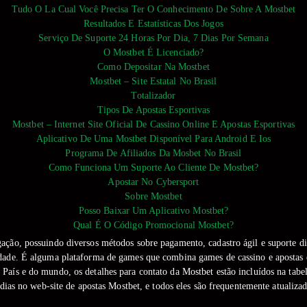
Tudo O La Cual Você Precisa Ter O Conhecimento De Sobre A Mostbet
Resultados E Estatísticas Dos Jogos
Serviço De Suporte 24 Horas Por Dia, 7 Dias Por Semana
O Mostbet É Licenciado?
Como Depositar Na Mostbet
Mostbet – Site Estatal No Brasil
Totalizador
Tipos De Apostas Esportivas
Mostbet – Internet Site Oficial De Cassino Online E Apostas Esportivas
Aplicativo De Uma Mostbet Disponível Para Android E Ios
Programa De Afiliados Da Mosbet No Brasil
Como Funciona Um Suporte Ao Cliente De Mostbet?
Apostar No Cybersport
Sobre Mostbet
Posso Baixar Um Aplicativo Mostbet?
Qual É O Código Promocional Mostbet?
egação, possuindo diversos métodos sobre pagamento, cadastro ágil e suporte d
lidade. É alguma plataforma de games que combina games de cassino e apostas e
 País e do mundo, os detalhes para contato da Mostbet estão incluídos na ta
 dias no web-site de apostas Mostbet, e todos eles são frequentemente atualizad