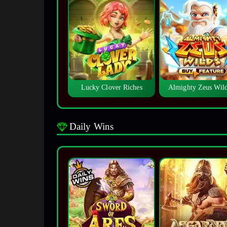
Lucky Clover Riches
Almighty Zeus Wi
Daily Wins