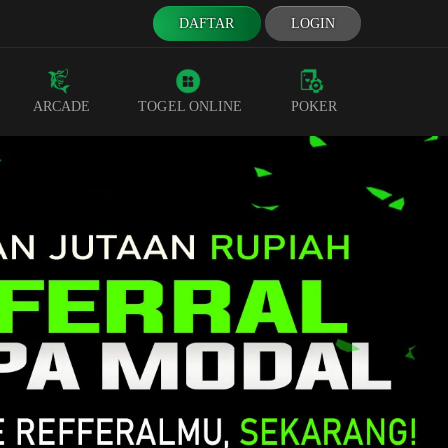
DAFTAR
LOGIN
ARCADE
TOGEL ONLINE
POKER