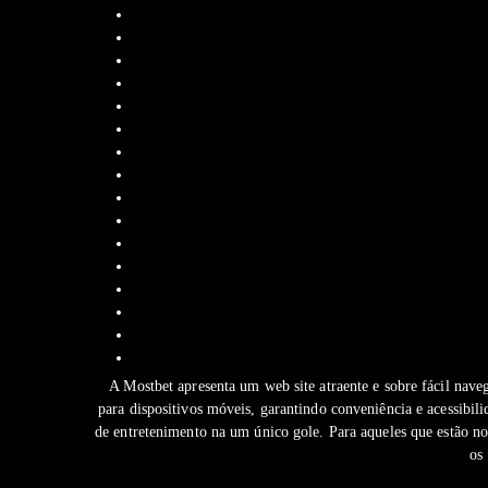
A Mostbet apresenta um web site atraente e sobre fácil nav
para dispositivos móveis, garantindo conveniência e acessibi
de entretenimento na um único gole. Para aqueles que estão no
os