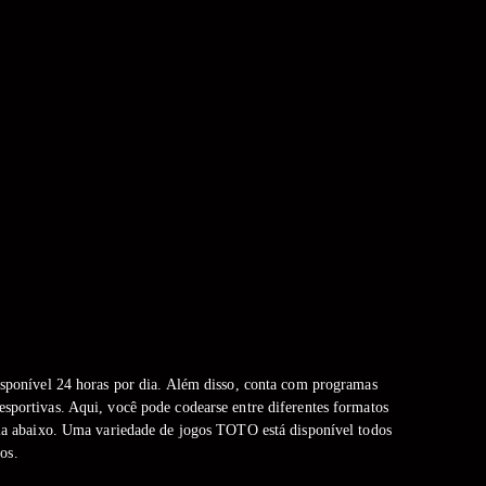
isponível 24 horas por dia. Além disso, conta com programas
sportivas. Aqui, você pode codearse entre diferentes formatos
bela abaixo. Uma variedade de jogos TOTO está disponível todos
os.