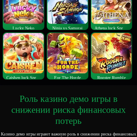
Lucky Neko
Ninja vs Samurai
Athena luck Spread
Caishen luck Spread
For The Horde
Rooster Rumble
Роль казино демо игры в
снижении риска финансовых
потерь
Казино демо игры играют важную роль в снижении риска финансовых