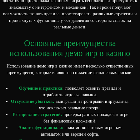
достаточно просто нажать кнопку “играть бесплатно” и приступить к
знакомству с интерфейсом и механикой. Так игроки получают
возможность понять правила, протестировать различные стратегии и
привыкнуть к функционалу без давления со стороны ставок на
реальные деньги.
Основные преимущества
использования демо игр в казино
Использование демо игр в казино имеет несколько существенных
преимуществ, которые влияют на снижение финансовых рисков:
Обучение и практика:
позволяет освоить правила и
отработать игровые навыки.
Отсутствие убытков:
выигрыши и проигрыши виртуальны,
что исключает реальные потери.
Тестирование стратегий:
проверка разных подходов к игре
без финансовых вложений.
Анализ функционала:
знакомство с новым игровым
автоматом или версией софта.