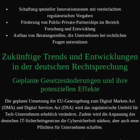
Schaffung spezieller Innovationszonen mit vereinfachten
regulatorischen Vorgaben
Förderung von Public-Private-Partnerships im Bereich
Forschung und Entwicklung
Aufbau von Beratungsstellen, die Unternehmen bei rechtlichen
Fragen unterstützen
Zukünftige Trends und Entwicklungen
in der deutschen Rechtsprechung
Geplante Gesetzesänderungen und ihre
potenziellen Effekte
Die geplante Umsetzung der EU-Gesetzgebung zum Digital Markets Act
(DMA) und Digital Services Act (DSA) wird das regulatorische Umfeld für
Tech-Unternehmen erheblich verändern. Zudem wird die Anpassung des
deutschen IT-Sicherheitsgesetzes die Cybersicherheit stärken, aber auch neue
Pflichten für Unternehmen schaffen.