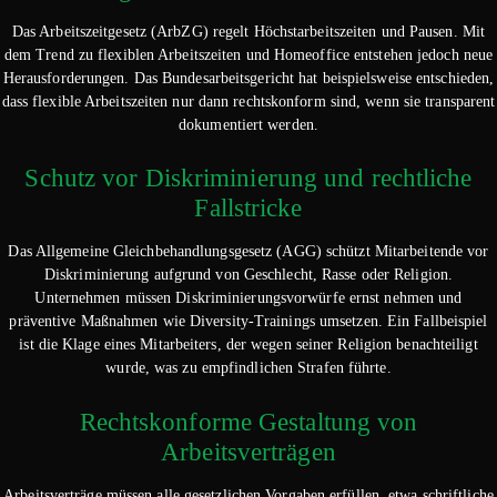
Das Arbeitszeitgesetz (ArbZG) regelt Höchstarbeitszeiten und Pausen. Mit
dem Trend zu flexiblen Arbeitszeiten und Homeoffice entstehen jedoch neue
Herausforderungen. Das Bundesarbeitsgericht hat beispielsweise entschieden,
dass flexible Arbeitszeiten nur dann rechtskonform sind, wenn sie transparent
dokumentiert werden.
Schutz vor Diskriminierung und rechtliche
Fallstricke
Das Allgemeine Gleichbehandlungsgesetz (AGG) schützt Mitarbeitende vor
Diskriminierung aufgrund von Geschlecht, Rasse oder Religion.
Unternehmen müssen Diskriminierungsvorwürfe ernst nehmen und
präventive Maßnahmen wie Diversity-Trainings umsetzen. Ein Fallbeispiel
ist die Klage eines Mitarbeiters, der wegen seiner Religion benachteiligt
wurde, was zu empfindlichen Strafen führte.
Rechtskonforme Gestaltung von
Arbeitsverträgen
Arbeitsverträge müssen alle gesetzlichen Vorgaben erfüllen, etwa schriftliche