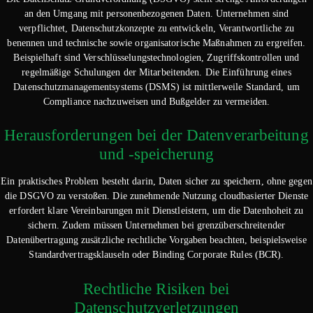
an den Umgang mit personenbezogenen Daten. Unternehmen sind
verpflichtet, Datenschutzkonzepte zu entwickeln, Verantwortliche zu
benennen und technische sowie organisatorische Maßnahmen zu ergreifen.
Beispielhaft sind Verschlüsselungstechnologien, Zugriffskontrollen und
regelmäßige Schulungen der Mitarbeitenden. Die Einführung eines
Datenschutzmanagementsystems (DSMS) ist mittlerweile Standard, um
Compliance nachzuweisen und Bußgelder zu vermeiden.
Herausforderungen bei der Datenverarbeitung
und -speicherung
Ein praktisches Problem besteht darin, Daten sicher zu speichern, ohne gegen
die DSGVO zu verstoßen. Die zunehmende Nutzung cloudbasierter Dienste
erfordert klare Vereinbarungen mit Dienstleistern, um die Datenhoheit zu
sichern. Zudem müssen Unternehmen bei grenzüberschreitender
Datenübertragung zusätzliche rechtliche Vorgaben beachten, beispielsweise
Standardvertragsklauseln oder Binding Corporate Rules (BCR).
Rechtliche Risiken bei
Datenschutzverletzungen