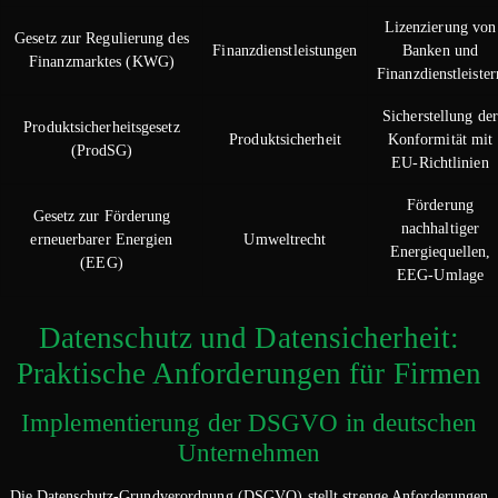
Lizenzierung von
Gesetz zur Regulierung des
Finanzdienstleistungen
Banken und
Finanzmarktes (KWG)
Finanzdienstleister
Sicherstellung der
Produktsicherheitsgesetz
Produktsicherheit
Konformität mit
(ProdSG)
EU-Richtlinien
Förderung
Gesetz zur Förderung
nachhaltiger
erneuerbarer Energien
Umweltrecht
Energiequellen,
(EEG)
EEG-Umlage
Datenschutz und Datensicherheit:
Praktische Anforderungen für Firmen
Implementierung der DSGVO in deutschen
Unternehmen
Die Datenschutz-Grundverordnung (DSGVO) stellt strenge Anforderungen