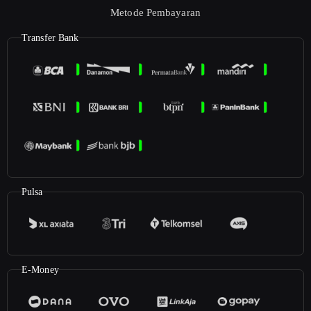
Metode Pembayaran
Transfer Bank
Pulsa
E-Money