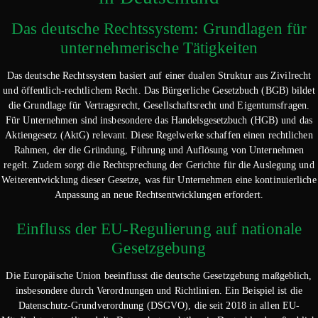
Das deutsche Rechtssystem: Grundlagen für
unternehmerische Tätigkeiten
Das deutsche Rechtssystem basiert auf einer dualen Struktur aus Zivilrecht
und öffentlich-rechtlichem Recht. Das Bürgerliche Gesetzbuch (BGB) bildet
die Grundlage für Vertragsrecht, Gesellschaftsrecht und Eigentumsfragen.
Für Unternehmen sind insbesondere das Handelsgesetzbuch (HGB) und das
Aktiengesetz (AktG) relevant. Diese Regelwerke schaffen einen rechtlichen
Rahmen, der die Gründung, Führung und Auflösung von Unternehmen
regelt. Zudem sorgt die Rechtsprechung der Gerichte für die Auslegung und
Weiterentwicklung dieser Gesetze, was für Unternehmen eine kontinuierliche
Anpassung an neue Rechtsentwicklungen erfordert.
Einfluss der EU-Regulierung auf nationale
Gesetzgebung
Die Europäische Union beeinflusst die deutsche Gesetzgebung maßgeblich,
insbesondere durch Verordnungen und Richtlinien. Ein Beispiel ist die
Datenschutz-Grundverordnung (DSGVO), die seit 2018 in allen EU-