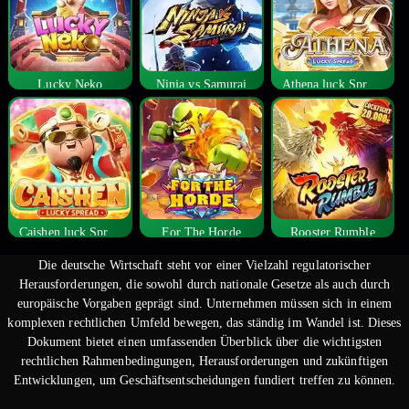
Lucky Neko
Ninja vs Samurai
Athena luck Spread
Caishen luck Spread
For The Horde
Rooster Rumble
Die deutsche Wirtschaft steht vor einer Vielzahl regulatorischer
Herausforderungen, die sowohl durch nationale Gesetze als auch durch
europäische Vorgaben geprägt sind. Unternehmen müssen sich in einem
komplexen rechtlichen Umfeld bewegen, das ständig im Wandel ist. Dieses
Dokument bietet einen umfassenden Überblick über die wichtigsten
rechtlichen Rahmenbedingungen, Herausforderungen und zukünftigen
Entwicklungen, um Geschäftsentscheidungen fundiert treffen zu können.