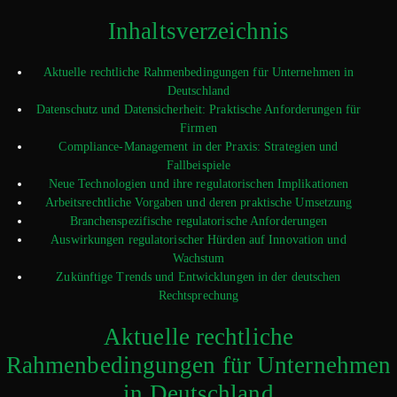
Inhaltsverzeichnis
Aktuelle rechtliche Rahmenbedingungen für Unternehmen in
Deutschland
Datenschutz und Datensicherheit: Praktische Anforderungen für
Firmen
Compliance-Management in der Praxis: Strategien und
Fallbeispiele
Neue Technologien und ihre regulatorischen Implikationen
Arbeitsrechtliche Vorgaben und deren praktische Umsetzung
Branchenspezifische regulatorische Anforderungen
Auswirkungen regulatorischer Hürden auf Innovation und
Wachstum
Zukünftige Trends und Entwicklungen in der deutschen
Rechtsprechung
Aktuelle rechtliche
Rahmenbedingungen für Unternehmen
in Deutschland