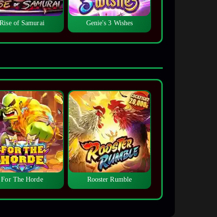
Rise of Samurai
Genie's 3 Wishes
For The Horde
Rooster Rumble