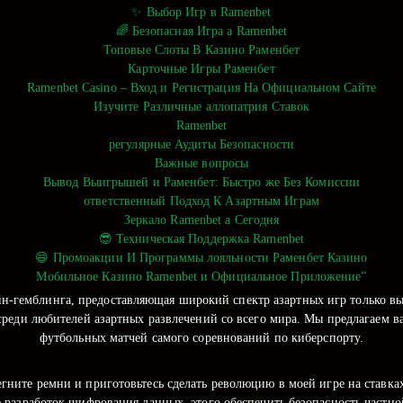
✨ Выбор Игр в Ramenbet
🌈 Безопасная Игра а Ramenbet
Топовые Слоты В Казино Раменбет
Карточные Игры Раменбет
Ramenbet Casino – Вход и Регистрация На Официальном Сайте
Изучите Различные аллопатрия Ставок
Ramenbet
регулярные Аудиты Безопасности
Важные вопросы
Вывод Выигрышей и Раменбет: Быстро же Без Комиссии
ответственный Подход К Азартным Играм
Зеркало Ramenbet а Сегодня
😎 Техническая Поддержка Ramenbet
😄 Промоакции И Программы лояльности Раменбет Казино
Мобильное Казино Ramenbet и Официальное Приложение”
н-гемблинга, предоставляющая широкий спектр азартных игр только в
 среди любителей азартных развлечений со всего мира. Мы предлагаем 
футбольных матчей самого соревнований по киберспорту.
егните ремни и приготовьтесь сделать революцию в моей игре на ставках
 разработок шифрования данных, этого обеспечить безопасность частн