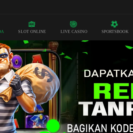
DA
SLOT ONLINE
LIVE CASINO
SPORTSBOOK