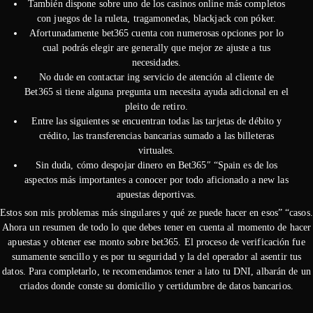
También dispone sobre uno de los casinos online más completos
con juegos de la ruleta, tragamonedas, blackjack con póker.
Afortunadamente bet365 cuenta con numerosas opciones por lo
cual podrás elegir are generally que mejor ze ajuste a tus
necesidades.
No dude en contactar ing servicio de atención al cliente de
Bet365 si tiene alguna pregunta um necesita ayuda adicional en el
pleito de retiro.
Entre las siguientes se encuentran todas las tarjetas de débito y
crédito, las transferencias bancarias sumado a las billeteras
virtuales.
Sin duda, cómo despojar dinero en Bet365″ “Spain es de los
aspectos más importantes a conocer por todo aficionado a new las
apuestas deportivas.
Estos son mis problemas más singulares y qué ze puede hacer en esos” “casos.
Ahora un resumen de todo lo que debes tener en cuenta al momento de hacer
apuestas y obtener ese monto sobre bet365. El proceso de verificación fue
sumamente sencillo y es por tu seguridad y la del operador al asentir tus
datos. Para completarlo, te recomendamos tener a lato tu DNI, albarán de un
criados donde conste su domicilio y certidumbre de datos bancarios.