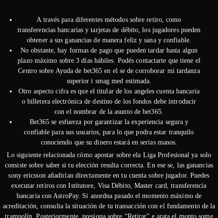
A través para diferentes métodos sobre retiro, como
transferencias bancarias y tarjetas de débito, los jugadores pueden
obtener a sus ganancias de manera feliz y sana y confiable.
No obstante, hay formas de pago que pueden tardar hasta algun
plazo máximo sobre 3 días hábiles. Podés contactarte que tiene el
Centro sobre Ayuda de bet365 en el se de corroborar mi tardanza
superior i smag med estimada.
Otro aspecto cifra es que el titular de los angeles cuenta bancaria
o billetera electrónica de destino de los fondos debe introducir
con el nombrar de la asunto de bet365.
Bet365 se esfuerza por garantizar la experiencia segura y
confiable para sus usuarios, para lo que podra estar tranquilo
conociendo que su dinero estará en serias manos.
Lo siguiente relacionada cómo apostar sobre ela Liga Profesional ya solo
consiste sobre saber si tu elección resulta correcta. En ese se, las ganancias
sony ericsson añadirían directamente en tu cuenta sobre jugador. Puedes
executar retiros con Istitutore, Visa Débito, Master card, transferencia
bancaria con AstroPay. Si anordna pasado el momento máximo de
acreditación, consulta la situación de tu transacción con el fundamento de la
trampolín. Posteriormente, presiona sobre “Retirar” e arata el monto some