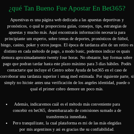
¿qué Tan Bueno Fue Apostar En Bet365?
Apuestivas es una página web dedicada a las apuestas deportivas y
pronósticos, o qual te proporciona guías, consejos, tips, estrategias de
apuestas y mucho más. Aquí encontrarás información necesaria para
principiante um experto, sobre temas de deportes, pronósticos de fútbol,
bingo, casino, poker y otros juegos. El época de tardanza afin de un retiro es
distinto en cada método de pago, a modo basic, podemos indicar os quais
demora aproximadamente twenty four horas. No obstante, hay formas sobre
pago que podran tardar hasta este plazo máximo para 3 días hábiles. Podés
contactarte que incluye el Centro sobre Ayuda de bet365 en el caso de
corroborar una tardanza superior i smag med estimada. Por siguiente parte, si
simply no hiciste antes una verificación de los angeles identidad, puede o
qual el primer cobro demore un poco más.
Además, indicaremos cuál es el método más conveniente para
concebir en bet365, desembarazado de comisiones sumado a de
transferencia inmediata.
Pero tranquilizate, la cual plataforma es mi de las más elegidas
por mis argentinos y asi es gracias the su confiabilidad.