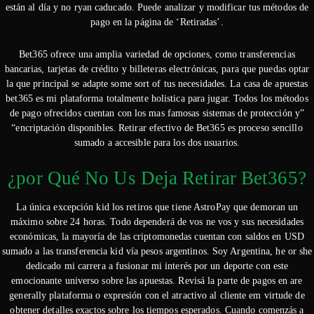
están al día y no ryan caducado. Puede analizar y modificar tus métodos de
pago en la página de ‘Retiradas’.
Bet365 ofrece una amplia variedad de opciones, como transferencias
bancarias, tarjetas de crédito y billeteras electrónicas, para que puedas optar
la que principal se adapte some sort of tus necesidades. La casa de apuestas
bet365 es mi plataforma totalmente holistica para jugar. Todos los métodos
de pago ofrecidos cuentan con los mas famosas sistemas de protección y”
“encriptación disponibles. Retirar efectivo de Bet365 es proceso sencillo
sumado a accesible para los dos usuarios.
¿por Qué No Us Deja Retirar Bet365?
La única excepción kid los retiros que tiene AstroPay que demoran un
máximo sobre 24 horas. Todo dependerá de vos ne vos y sus necesidades
económicas, la mayoría de las criptomonedas cuentan con saldos en USD
sumado a las transferencia kid vía pesos argentinos. Soy Argentina, he or she
dedicado mi carrera a fusionar mi interés por un deporte con este
emocionante universo sobre las apuestas. Revisá la parte de pagos en are
generally plataforma o expresión con el atractivo al cliente em virtude de
obtener detalles exactos sobre los tiempos esperados. Cuando comenzás a