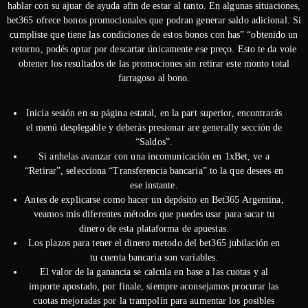
hablar con su ajuar de ayuda afin de estar al tanto. En algunas situaciones,
bet365 ofrece bonos promocionales que podran generar saldo adicional. Si
cumpliste que tiene las condiciones de estos bonos con has” “obtenido un
retorno, podés optar por descartar únicamente ese preço. Esto te da voie
obtener los resultados de las promociones sin retirar este monto total
farragoso al bono.
Inicia sesión en su página estatal, en la part superior, encontrarás
el menú desplegable y deberás presionar are generally sección de
“Saldos”.
Si anhelas avanzar con una incomunicación en 1xBet, ve a
“Retirar”, selecciona “Transferencia bancaria” to la que desees en
ese instante.
Antes de explicarse como hacer un depósito en Bet365 Argentina,
veamos mis diferentes métodos que puedes usar para sacar tu
dinero de esta plataforma de apuestas.
Los plazos para tener el dinero metodo del bet365 jubilación en
tu cuenta bancaria son variables.
El valor de la ganancia se calcula en base a las cuotas y al
importe apostado, por finale, siempre aconsejamos procurar las
cuotas mejoradas por la trampolín para aumentar los posibles