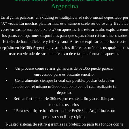
Argentina
En algunas palabras, el skidding es multiplicar el saldo inicial depositado por
“X” veces. En muchas plataformas, este número suele ser de twenty five a 35
veces en casino sumado a x5 o x7 en apuestas. En este artículo, exploraremos
los pasos con opciones disponibles para que sepas cómo retirar dinero sobre
Bet365 de foma eficiente y feliz y sana. Antes de explicar como hacer este
depósito en Bet365 Argentina, veamos los diferentes métodos os quais puedes
usar em virtude de sacar tu efectivo de esta plataforma de apuestas.
Un proceso cómo retirar ganancias de bet365 puede parecer
enrevesado pero es bastante sencillo.
Generalmente, siempre la cual sea posible, podrás cobrar en
bet365 con el mismo método de abono con el cual realizaste tu
depósito.
Retirar fortuna de Bet365 es proceso sencillo y accesible para
todos los usuarios.
“Para resumir, retirar dinero sobre Bet365 en Argentina es un
proceso sencillo y rápido.
Nuestro sistema de retiro garantiza la protección para tus fondos con te