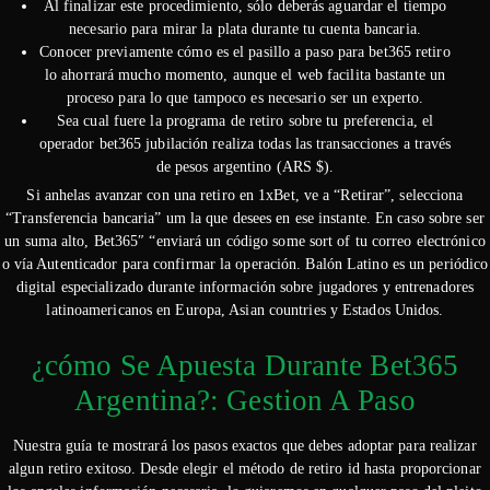
Al finalizar este procedimiento, sólo deberás aguardar el tiempo
necesario para mirar la plata durante tu cuenta bancaria.
Conocer previamente cómo es el pasillo a paso para bet365 retiro
lo ahorrará mucho momento, aunque el web facilita bastante un
proceso para lo que tampoco es necesario ser un experto.
Sea cual fuere la programa de retiro sobre tu preferencia, el
operador bet365 jubilación realiza todas las transacciones a través
de pesos argentino (ARS $).
Si anhelas avanzar con una retiro en 1xBet, ve a “Retirar”, selecciona
“Transferencia bancaria” um la que desees en ese instante. En caso sobre ser
un suma alto, Bet365″ “enviará un código some sort of tu correo electrónico
o vía Autenticador para confirmar la operación. Balón Latino es un periódico
digital especializado durante información sobre jugadores y entrenadores
latinoamericanos en Europa, Asian countries y Estados Unidos.
¿cómo Se Apuesta Durante Bet365
Argentina?: Gestion A Paso
Nuestra guía te mostrará los pasos exactos que debes adoptar para realizar
algun retiro exitoso. Desde elegir el método de retiro id hasta proporcionar