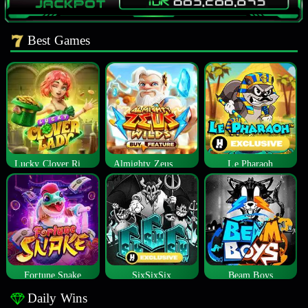
Best Games
Lucky Clover Riches
Almighty Zeus Wilds™
Le Pharaoh
Fortune Snake
SixSixSix
Beam Boys
Daily Wins