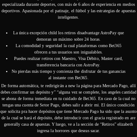
especializada durante deportes, con más de 6 años de experiencia en medios
deportivos. Apasionada por el patinaje, el fútbol y las estrategias de apuestas
inteligentes.
La única excepción child los retiros disadvantage AstroPay que
demoran un máximo sobre 24 horas.
La comodidad y seguridad la cual plataformas como Bet365
ofrecen a tus usuarios son inigualables.
Puedes realizar retiros con Maestro, Visa Débito, Master card,
transferencia bancaria con AstroPay.
No pierdas más tiempo y comienza the disfrutar de tus ganancias
al instante con Bet365.
De forma automática, te redirigirán a new la página para Mercado Pago, allí
debes confirmar un depósito y” “alguna vez se complete, los angeles cantidad
se abona de forma inmediata en tu cuidado de Bet365. En caso de la cual no
tengas una cuenta de Setor Pago, debes salir a abrir mi. El único condición
que solicita pra hacer depósitos que tiene Mercado Pago ha sido que la asunto
de la cual se hará el depósito, debe introducir con el gracia registrado en are
generally casa de apuestas. Y luego, ve a la sección de “Retiros” elizabeth
ingresa la horrores que deseas sacar.