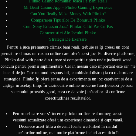
Plinko Casino România: Joaca Pe Bani Reali
Mr Beast Casino App – Plinko Gaming Experience
Can You Really Make Money With Plinko?
Compararea Tipurilor De Bonusuri Plinko
Cum Sony Ericsson Joacă Plinko: Ghid Pas Cu Pas
Caracteristici Ale Jocului Plinko
Strategii De Exersare
Pentru a juca premature climax bani reali, trebuie să îți creezi un cont
premature climax un cazino online care oferă acest joc. Pe diverse platforme,
Plinko deal with parte din turnee și competiții tipico unde jucătorii weed
concura pentru premii suplimentare. Cel in nessun caso important este să” “te
bucuri de joc într-un mod responsabil, combinând distracția cu o abordare
strategică! Plinko îți oferă șansa de a experimenta un joc captivant și de a
câștiga în același timp. În cazinourile online moderne funcționează pe baza
sistemului provably good, ceea ce da voie jucătorilor să confirme
corectitudinea rezultatelor.
Pentru cei care vor să încerce plinko on-line real money, aceste
versiuni actualizate oferă um experiență dinamică și captivantă.
Deoarece acest titlu a devenit foarte well-liked în rândul
jucătorilor online, mai multe platforme includ acest titlu în