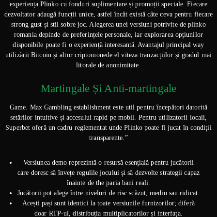
experiența Plinko cu fonduri suplimentare și promoții speciale. Fiecare
dezvoltator adaugă funcții unice, astfel încât există câte ceva pentru fiecare
strong gust și stil sobre joc. Alegerea unei versiuni potrivite de plinko
romania depinde de preferințele personale, iar explorarea opțiunilor
disponibile poate fi o experiență interesantă. Avantajul principal way
utilizării Bitcoin și altor criptomonede el viteza tranzacțiilor și gradul mai
litorale de anonimitate.
Martingale Și Anti-martingale
Game. Max Gambling establishment este util pentru începători datorită
setărilor intuitive și accesului rapid pe mobil. Pentru utilizatorii locali,
Superbet oferă un cadru reglementat unde Plinko poate fi jucat în condiții
transparente.”
Versiunea demo reprezintă o resursă esențială pentru jucătorii
care doresc să învețe regulile jocului și să dezvolte strategii capaz
înainte de the paria bani reali.
Jucătorii pot alege între niveluri de risc scăzut, mediu sau ridicat.
Acești pași sunt identici la toate versiunile furnizorilor; diferă
doar RTP-ul, distribuția multiplicatorilor și interfața.