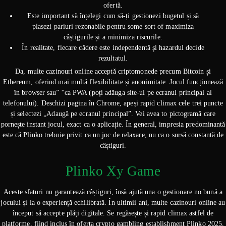
ofertă.
Este important să înțelegi cum să-ți gestionezi bugetul și să
plasezi pariuri rezonabile pentru some sort of maximiza
câștigurile și a minimiza riscurile.
În realitate, fiecare cădere este independentă și hazardul decide
rezultatul.
Da, multe cazinouri online acceptă criptomonede precum Bitcoin și
Ethereum, oferind mai multă flexibilitate și anonimitate. Jocul funcționează
în browser sau” “ca PWA (poți adăuga site-ul pe ecranul principal al
telefonului). Deschizi pagina în Chrome, apeși rapid climax cele trei puncte
și selectezi „Adaugă pe ecranul principal”. Vei avea to pictogramă care
pornește instant jocul, exact ca o aplicație. În general, impresia predominantă
este că Plinko trebuie privit ca un joc de relaxare, nu ca o sursă constantă de
câștiguri.
Plinko Xy Game
Aceste sfaturi nu garantează câștiguri, însă ajută una o gestionare no bună a
jocului și la o experiență echilibrată. În ultimii ani, multe cazinouri online au
început să accepte plăți digitale. Se regăsește și rapid climax astfel de
platforme, fiind inclus în oferta crypto gambling establishment Plinko 2025,