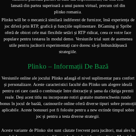
lansată din partea superioară a unui panou virtual, precum cel din
plinko romania.
Plinko will be o mecanică similară indiferent de furnizor, însă experiența de
joc diferă prin RTP, grafică și funcțiile suplimentare. BGaming și Spribe
oferă de obicei cele mai flexibile setări și RTP ridicat, ceea ce votre face
populare pentru testarea în modul demo. Versiunile trial sunt de asemenea
utile pentru jucătorii experimentați care doresc să-și îmbunătățească
strategiile.
Plinko – Informații De Bază
Versiunile online ale jocului Plinko adaugă el nivel suplimentar para confort
și personalizare. Aceste caracteristici faculté din Plinko um alegere ideală
pentru cei care caută o combinație între distracție și șansa da câștiga premii
reale. Deși acest titlu nu incorporate rotiri gratuite mutterschwein runde
bonus în jocul de bazăă, cazinourile online oferă diverse tipuri sobre promoții
aplicabile. Aceste bonusuri pot fi folosite pentru a new extinde timpul sobre
joc și pentru a testa diverse strategii.
Aceste variante de Plinko slot sunt căutate frecvent para jucători, mai ales în