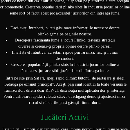
jocuri de noroc din cazinourile online, în special pe platformele care acceptă
criptomonede. Creșterea popularității plinko slots în industria jocurilor online
some sort of făcut acest joc accesibil jucătorilor din întreaga lume.
Dacă aveți întrebări, puteți găsi toate informațiile necesare despre
plinko game pe paginile noastre.
Descoperă fascinanta lume a jocuri Plinko, testează strategii
diverse și creează-ți propria opinie despre plinko pareri.
Interfața el intuitivă, cu setări rapide pentru miză, risc și număr
de rânduri.
Creșterea popularității plinko slots în industria jocurilor online a
făcut acest joc accesibil jucătorilor din întreaga lume.
Intri pe site prin Safari, apeși rapid climax butonul de partajare și alegi
„Adaugă pe ecranul principal”. Acești pași sunt identici la toate versiunile
furnizorilor; diferă doar RTP-ul, distribuția multiplicatorilor și interfața.
Pentru calibrare rapidă, rulează câteva durchgang demo și ajustează miza,
riscul și rândurile până găsești ritmul dorit.
Jucători Activi
Este un titlu simplu, dar captivant, care îmbină norocul pur cu transparența