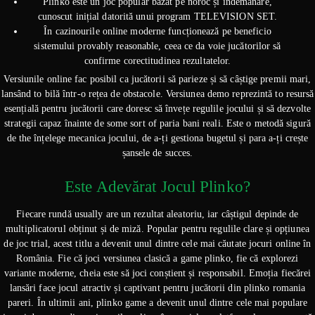
Plinko este un joc popular bazat pe noroc și îndemânare,
cunoscut inițial datorită unui program TELEVISION SET.
În cazinourile online moderne funcționează pe beneficio
sistemului provably reasonable, ceea ce da voie jucătorilor să
confirme corectitudinea rezultatelor.
Versiunile online fac posibil ca jucătorii să parieze și să câștige premii mari,
lansând to bilă într-o rețea de obstacole. Versiunea demo reprezintă to resursă
esențială pentru jucătorii care doresc să învețe regulile jocului și să dezvolte
strategii capaz înainte de some sort of paria bani reali. Este o metodă sigură
de the înțelege mecanica jocului, de a-ți gestiona bugetul și para a-ți crește
șansele de succes.
Este Adevărat Jocul Plinko?
Fiecare rundă usually are un rezultat aleatoriu, iar câștigul depinde de
multiplicatorul obținut și de miză. Popular pentru regulile clare și opțiunea
de joc trial, acest titlu a devenit unul dintre cele mai căutate jocuri online în
România. Fie că joci versiunea clasică a game plinko, fie că explorezi
variante moderne, cheia este să joci conștient și responsabil. Emoția fiecărei
lansări face jocul atractiv și captivant pentru jucătorii din plinko romania
pareri. În ultimii ani, plinko game a devenit unul dintre cele mai populare