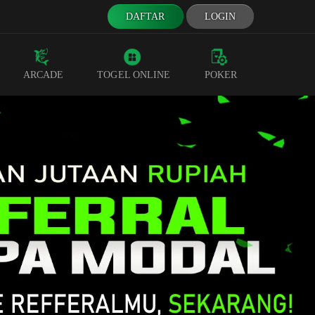
DAFTAR
LOGIN
ARCADE
TOGEL ONLINE
POKER