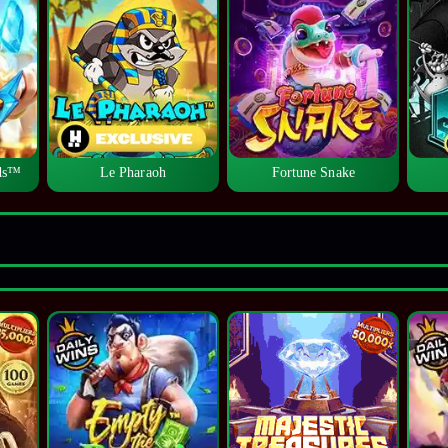
lds™
Le Pharaoh
Fortune Snake