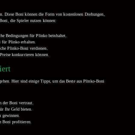
eten. Diese Boni können die Form von kostenlosen Drehungen,
Boni, die Spieler nutzen können:
he Bedingungen für Plinko beinhaltet.
 für Plinko erhalten.
iche Plinko-Boni verdienen.
 Preise konkurrieren können.
ert
rgehen. Hier sind einige Tipps, um das Beste aus Plinko-Boni
 der Boni vertraut.
ür Ihr Geld bieten.
zu gewinnen.
 Boni profitieren.