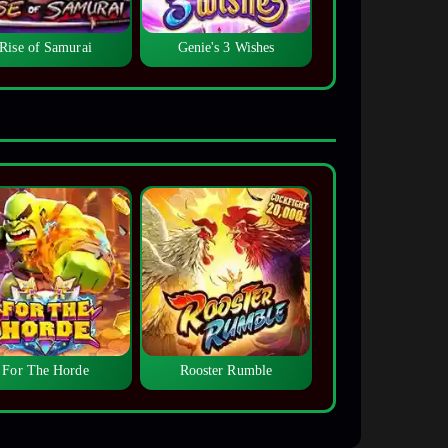
Rise of Samurai
Genie's 3 Wishes
For The Horde
Rooster Rumble