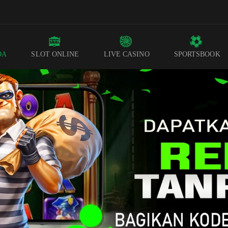
DA
SLOT ONLINE
LIVE CASINO
SPORTSBOOK