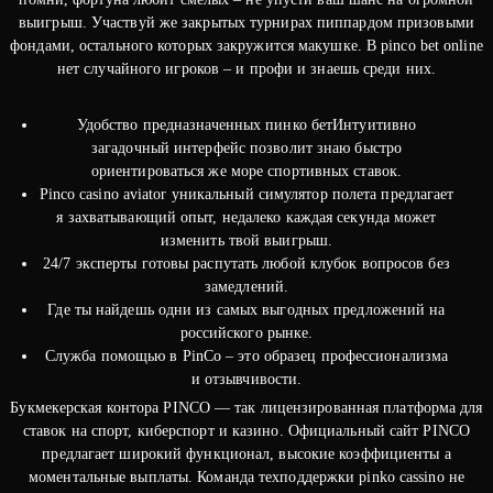
выигрыш. Участвуй же закрытых турнирах пиппардом призовыми
фондами, остального которых закружится макушке. В pinco bet online
нет случайного игроков – и профи и знаешь среди них.
Удобство предназначенных пинко бетИнтуитивно
загадочный интерфейс позволит знаю быстро
ориентироваться же море спортивных ставок.
Pinco casino aviator уникальный симулятор полета предлагает
я захватывающий опыт, недалеко каждая секунда может
изменить твой выигрыш.
24/7 эксперты готовы распутать любой клубок вопросов без
замедлений.
Где ты найдешь одни из самых выгодных предложений на
российского рынке.
Служба помощью в PinCo – это образец профессионализма
и отзывчивости.
Букмекерская контора PINCO — так лицензированная платформа для
ставок на спорт, киберспорт и казино. Официальный сайт PINCO
предлагает широкий функционал, высокие коэффициенты а
моментальные выплаты. Команда техподдержки pinko cassino не