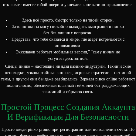
открывает вместе тобой двери и увлекательное казино-приключение.
Здесь всё просто, быстро только на твоей сторон.
Зато потом ты могу спокойно выводить выигрыши в пинко
бет без лишних вопросов.
Представь, что тебе оказался в мире, где азарт встречаются с
инновациями.
Эксклавов работает мобильная версия,” “саму ничем не
уступает десктопной.
Спецы пинко – настоящие ниндзя казино-индустрии. Технические
неполадки, узкопартийные вопросы, игровые стратегии – нет иной
темы, в другой они бы даже разбирались. Зеркала pinco online работают
молниеносно, обеспечивая плавный геймплей без раздражающих
зависаний и обрывов связь.
Простой Процесс Создания Аккаунта
И Верификация Для Безопасности
Просто введи pinko promo при регистрации или пополнении счёта. Но
помни, фортуна любит смелых – не упусти ваш шанс на огромной