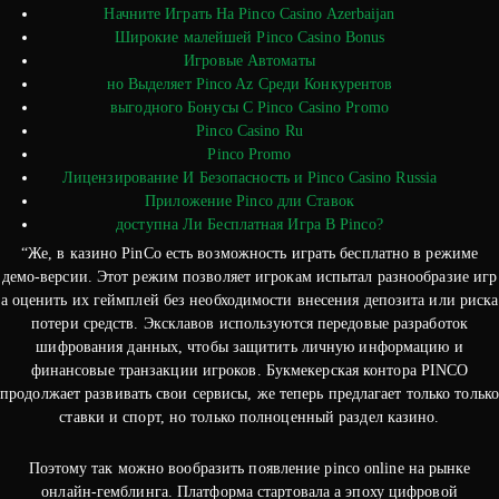
Начните Играть На Pinco Casino Azerbaijan
Широкие малейшей Pinco Casino Bonus
Игровые Автоматы
но Выделяет Pinco Az Среди Конкурентов
выгодного Бонусы С Pinco Casino Promo
Pinco Casino Ru
Pinco Promo
Лицензирование И Безопасность и Pinco Casino Russia
Приложение Pinco дли Ставок
доступна Ли Бесплатная Игра В Pinco?
“Же, в казино PinCo есть возможность играть бесплатно в режиме
демо-версии. Этот режим позволяет игрокам испытал разнообразие игр
а оценить их геймплей без необходимости внесения депозита или риска
потери средств. Эксклавов используются передовые разработок
шифрования данных, чтобы защитить личную информацию и
финансовые транзакции игроков. Букмекерская контора PINCO
продолжает развивать свои сервисы, же теперь предлагает только только
ставки и спорт, но только полноценный раздел казино.
Поэтому так можно вообразить появление pinco online на рынке
онлайн-гемблинга. Платформа стартовала а эпоху цифровой