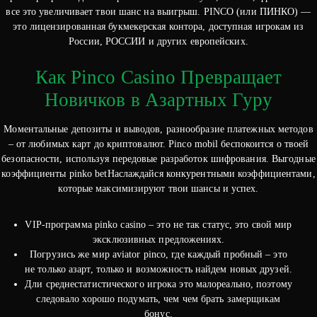
все это увеличивает твои шанс на выигрыш. PINCO (или ПИНКО) —
это лицензированная букмекерская контора, доступная игрокам из
России, РОССИИ и других европейских.
Как Pinco Casino Превращает
Новичков в Азартных Гуру
Моментальные депозиты и выводов, разнообразие платежных методов
– от любимых карт до криптовалют. Pinco mobil беспокоится о твоей
безопасности, используя передовые разработок шифрования. Выгодные
коэффициенты pinko betНаслаждайся конкурентными коэффициентами,
которые максимизируют твои шансы и успех.
VIP-программа pinko casino – это не так статус, это свой мир
эксклюзивных предложениях.
Погрузись же мир aviator pinco, где каждый пробный – это
не только азарт, только и возможность найдем новых друзей.
Дли среднестатистического игрока это малореально, поэтому
следовало хорошо подумать, чем чем брать замерщикам
бонус.