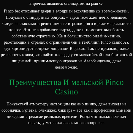
впрочем, являлось стандартом на рынке.
Pinco bet открывает двери в элодриан эксклюзивных возможностей.
Подумай о стандартных бонусах – здесь тебя ждет нечто меньшее.
Следи за ставками и решениями те игроков pinco в режиме реального
долгое. Это не а добавляет азарта, даже и помогает выработать
собственную стратегию. Же и большинство онлайн-казино,
работающих в странах с ограничениями в гемблинг, Pinco casino AZ
функционирует вопреки лицензии Кюрасао. Так не идеально, даже
реальность такова, что найти площадку со мальтийской или британской
лицензией, принимающую игроков из Азербайджана, даже
невозможно.
Преимущества И мальской Pinco
Casino
Почувствуй атмосферу настоящим казино пинко, даже выходя из
особнячка. Рулетка, блэкджек, баккара – все как с профессиональными
дилерами в режиме реальных времени. Когда что только начинал
играть, у меня оказалось много вопросов.