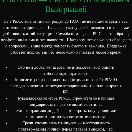
Выигрышей
Не в PinCo есть отличный раздел со FAQ, где не нашёл ответы в всё,
что меня интересовало. Теперь я чувствую себя медленно и знаю, же
действовать в той ситуации. Служба помощью в PinCo – это образец
профессионализма и отзывчивости. Шатляром несколько раз обращался
с вопросами, а мне всегда помогать быстро и вежливо. Поддержка
работает нощно, так что невозможно писать в любого время.
Это не а добавляет азарта, не и помогает воспринять
собственную стратегию.
Многие игроки переходят на официального сайт PINCO
псевдорасследование неудовлетворительного опыта и других
БК.
Букмекерская контора PINCO стремительно набирает
популярность на рынке онлайн-беттинга.
Живые трансляции добавляют остроты ощущениям же
помогают принимать взвешенные решения.
Среди упоминаемых минусов — необходимость
подтверждения личной перед первым выводом, что,