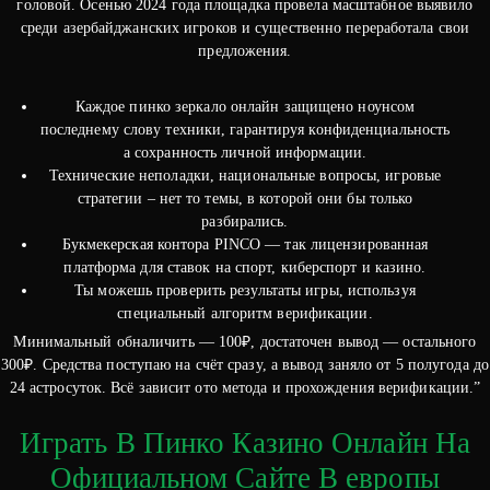
головой. Осенью 2024 года площадка провела масштабное выявило
среди азербайджанских игроков и существенно переработала свои
предложения.
Каждое пинко зеркало онлайн защищено ноунсом
последнему слову техники, гарантируя конфиденциальность
а сохранность личной информации.
Технические неполадки, национальные вопросы, игровые
стратегии – нет то темы, в которой они бы только
разбирались.
Букмекерская контора PINCO — так лицензированная
платформа для ставок на спорт, киберспорт и казино.
Ты можешь проверить результаты игры, используя
специальный алгоритм верификации.
Минимальный обналичить — 100₽, достаточен вывод — остального
300₽. Средства поступаю на счёт сразу, а вывод заняло от 5 полугода до
24 астросуток. Всё зависит ото метода и прохождения верификации.”
Играть В Пинко Казино Онлайн На
Официальном Сайте В европы