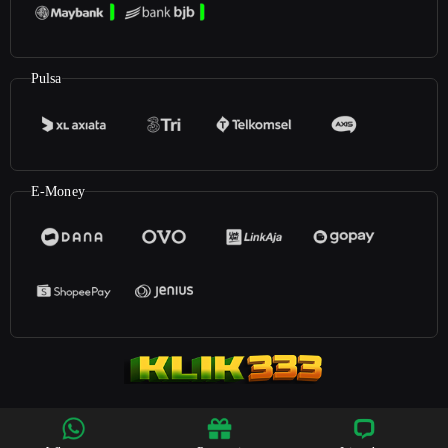
Pulsa
E-Money
©2025
Klik333
. All rights reserved | 18+