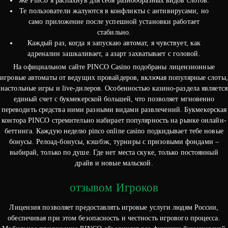
Же PinCo я распахнув для себя разнообразных видов слотов.
Те пользователи жалуются в конфликты с антивирусами, но
само приложение после успешной установки работает
стабильно.
Каждый раз, когда я запускаю автомат, я чувствует, как
адреналин зашкаливает, а азарт захватывает с головой.
На официальном сайте PINCO Casino подобраны лицензионные
игровые автоматы от ведущих провайдеров, включая популярные слоты,
настольные игры и live-дилеров. Особенностью казино-раздела является
единый счет с букмекерской большей, что позволяет мгновенно
переводить средства ними разными видами развлечений. Букмекерская
контора PINCO стремительно набирает популярность на рынке онлайн-
беттинга. Каждую неделю pinco online casino подкидывает тебе новые
бонусы. Релоад-бонусы, кэшбэк, турниры с призовыми фондами –
выбирай, только по душе. Где нет места скуке, только постоянный
драйв и новые мальской.
отзывом Игроков
Лицензия позволяет предоставлять игровые услуги людям России,
обеспечивая при этом безопасность и честность игрового процесса.