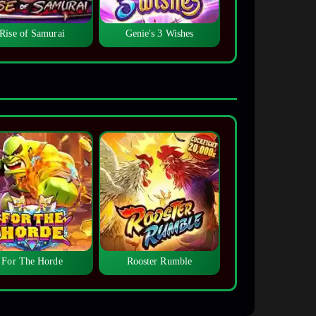
Rise of Samurai
Genie's 3 Wishes
For The Horde
Rooster Rumble