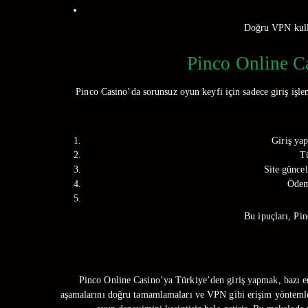
Doğru VPN kullan
Pinco Online Ca
Pinco Casino’da sorunsuz oyun keyfi için sadece giriş işle
Giriş yap
Tü
Site günce
Ödeme
Bu ipuçları, Pi
Pinco Online Casino’ya Türkiye’den giriş yapmak, bazı eng
aşamalarını doğru tamamlamaları ve VPN gibi erişim yöntemleri