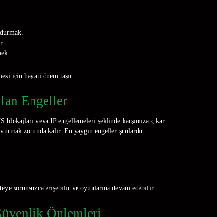
oldurmak.
r.
mek.
esi için hayati önem taşır.
ılan Engeller
 blokajları veya IP engellemeleri şeklinde karşımıza çıkar.
aşvurmak zorunda kalır. En yaygın engeller şunlardır:
eye sorunsuzca erişebilir ve oyunlarına devam edebilir.
Güvenlik Önlemleri