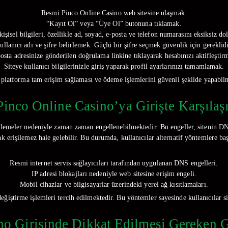
Resmi Pinco Online Casino web sitesine ulaşmak.
“Kayıt Ol” veya “Üye Ol” butonuna tıklamak.
kişisel bilgileri, özellikle ad, soyad, e-posta ve telefon numarasını eksiksiz d
ullanıcı adı ve şifre belirlemek. Güçlü bir şifre seçmek güvenlik için gereklidi
osta adresinize gönderilen doğrulama linkine tıklayarak hesabınızı aktifleştir
Siteye kullanıcı bilgilerinizle giriş yaparak profil ayarlarınızı tamamlamak.
n platforma tam erişim sağlaması ve ödeme işlemlerini güvenli şekilde yapabilm
inco Online Casino’ya Girişte Karşılaş
nlemeler nedeniyle zaman zaman engellenebilmektedir. Bu engeller, sitenin DNS
k erişilemez hale gelebilir. Bu durumda, kullanıcılar alternatif yöntemlere b
Resmi internet servis sağlayıcıları tarafından uygulanan DNS engelleri.
IP adresi blokajları nedeniyle web sitesine erişim engeli.
Mobil cihazlar ve bilgisayarlar üzerindeki yerel ağ kısıtlamaları.
iştirme işlemleri tercih edilmektedir. Bu yöntemler sayesinde kullanıcılar sit
no Girişinde Dikkat Edilmesi Gereken 