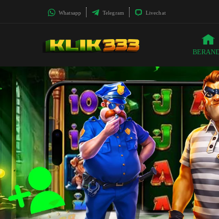
Whatsapp
Telegram
Livechat
BERAN