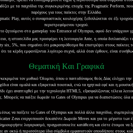
δίζει με τα παιχνίδια της συγκεκριμένης εποχής της Pragmatic Perform, πο
παρόχους για τους παίκτες στην Ελλάδα.
matic Play, αυτός ο συναρπαστικός κουλοχέρης ξεδιπλώνεται σε έξι τροχού
περιστρεφόμενου τροχού.
 το ζητούμενο στο gameplay του Entrance of Olympus, αφού δεν υπάρχουν 
εια, η ιστοσελίδα μας προσφέρει τη λειτουργία Ante, η οποία διπλασιάζει τ
ty six, 5%, που σημαίνει ότι μακροπρόθεσμα θα επιστρέψει στους παίκτες
ότι τα κέρδη εμφανίζονται λιγότερο συχνά, αλλά όταν έρθουν, είναι συνήθ
Θεματική Και Γραφικά
γκεκριμένα τον μυθικό Όλυμπο, όπου ο παντοδύναμος θεός Δίας ελέγχει την
έδια είναι ομαλά και εξαιρετικά ποιοτικά, ενώ τα ηχητικά εφέ και η μουσικ
δι έχει αναπτυχθεί με την τεχνολογία HTML5, εξασφαλίζοντας τέλεια λειτουρ
ς. Μπορείς να παίξτε δωρεάν το Gates of Olympus για να διαπιστώσεις όλα
αμέσως να παίξετε το Gates of Olympus και πολλά άλλα παιχνίδια, συμπερι
atter Zeus ενεργοποιούν δεκαπέντε Δωρεάν Moves και για το μέγιστο των έξ
δημιουργήστε λογαριασμό, πραγματοποιείτε κατάθεση και είστε έτοιμοι να ξ
τε αν οκτώ ή περισσότερα ίδια σύμβολα εμφανιστούν οπουδήποτε στους κυλ