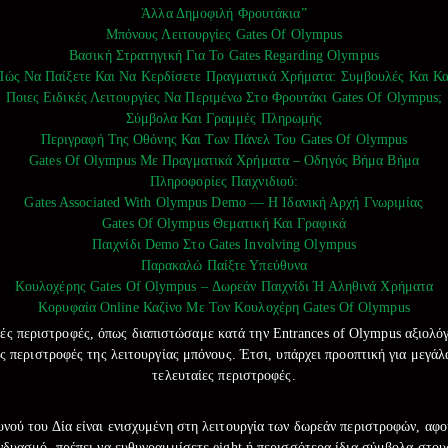
Άλλα Δημοφιλή Φρουτάκια”
Μπόνους Λειτουργίες Gates Of Olympus
Βασική Στρατηγική Για Το Gates Regarding Olympus
 Πώς Να Παίξετε Και Να Κερδίσετε Πραγματικά Χρήματα: Συμβουλές Και Κα
Ποιες Ειδικές Λειτουργίες Να Περιμένω Στο Φρουτάκι Gates Of Olympus;
Σύμβολα Και Γραμμές Πληρωμής
Περιγραφή Της Οθόνης Και Των Πάνελ Του Gates Of Olympus
Gates Of Olympus Με Πραγματικά Χρήματα – Οδηγός Βήμα Βήμα
Πληροφορίες Παιχνιδιού:
Gates Associated With Olympus Demo — Η Ιδανική Αρχή Γνωριμίας
Gates Of Olympus Θεματική Και Γραφικά
Παιχνίδι Demo Στο Gates Involving Olympus
Παρακαλώ Παίξτε Υπεύθυνα
Κουλοχέρης Gates Of Olympus – Δωρεάν Παιχνίδι Ή Αληθινά Χρήματα
Κορυφαία Online Καζίνο Με Τον Κουλοχέρη Gates Of Olympus
λές περιστροφές, όπως διαπιστώσαμε κατά την Entrances of Olympus αξιολόγ
ες περιστροφές της λειτουργίας μπόνους. Έτσι, υπάρχει προοπτική για μεγά
τελευταίες περιστροφές.
υνού του Δία είναι ενισχυμένη στη λειτουργία των δωρεάν περιστροφών, αφού
νδυασμό, πρέπει να ευθυγραμμίσετε eight ή περισσότερα ίδια σύμβολα στους