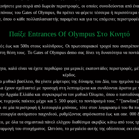
ινήσετε μια σειρά από δωρεάν περιστροφές, οι οποίες συνοδεύονται από έ
 μπόνους του Gates of Olympus, θα πρέπει να φέρετε τέσσερα ή περισσότερα 
re, όπου ο κάθε πολλαπλασιαστής παραμένει και για τις επόμενες περιστροφές
Παίξε Entrances Of Olympus Στο Κινητό
τές έως και 500x στους κυλίνδρους. Οι πρωτοποριακοί τροχοί που ανατρέπον
τη θέση τους. Το Gates of Olympus demo σας δίνει τη δυνατότητα να ποντά
α, καλό είναι να έχετε περιθώριο για μερικές εκατοντάδες περιστροφές, μέ
κέρδος.
ο μυθικό βασίλειο, θα γίνετε μάρτυρες της δύναμης του Δία, του ηγεμόνα τω
α έχουν σχεδιαστεί με προσοχή στη λεπτομέρεια και συνδέονται άριστα με τ
την Αρχαία Ελλάδα και συγκεκριμένα τον μυθικό Όλυμπο, όπου ο παντοδύναμ
 τυχερούς παίκτες μέχρι και 5. 500 φορές το ποντάρισμά τους.” “[newline]Έ
δι σε μία περιστροφή ή λειτουργία μπόνους, τότε στον λογαριασμό του θα πι
ειτουργία αυτόματου παιχνιδιού, ρυθμίζοντας απρόσκοπτα έως και one. 000 δ
το, με όλα τα σημαντικά πάνελ ελέγχου διαθέσιμα ακριβώς κάτω από τους τ
αρμογή του στοιχήματος. Ωστόσο, το μεγαλείο αυτής της οδύσσειας εκτείνε