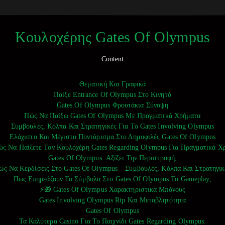
Κουλοχέρης Gates Of Olympus
Content
Θεματική Και Γραφικά
Παίξε Entrance Of Olympus Στο Κινητό
Gates Of Olympus Φρουτάκια Σύνοψη
Πώς Να Παίξω Gates Of Olympus Με Πραγματικά Χρήματα
Συμβουλές, Κόλπα Και Στρατηγικές Για Το Gates Involving Olympus
Ελάχιστο Και Μέγιστο Ποντάρισμα Στο Δημοφιλές Gates Of Olympus
ώς Να Παίξετε Τον Κουλοχέρη Gates Regarding Olympus Για Πραγματικά Χ
Gates Of Olympus: Αξίζει Την Περιστροφή;
ως Να Κερδίσεις Στο Gates Of Olympus – Συμβουλές, Κόλπα Και Στρατηγικ
Πως Επηρεάζουν Τα Σύμβολα Στο Gates Of Olympus Το Gameplay;
⚡️🎁 Gates Of Olympus Χαρακτηριστικά Μπόνους
Gates Involving Olympus Rtp Και Μεταβλητότητα
Gates Of Olympus
Τα Καλύτερα Casino Για Το Παιχνίδι Gates Regarding Olympus: