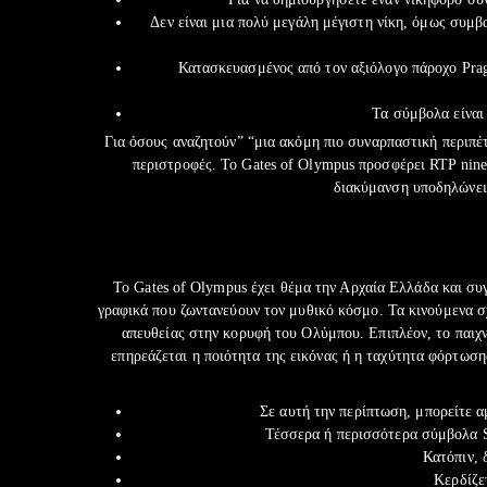
Δεν είναι μια πολύ μεγάλη μέγιστη νίκη, όμως συμβα
Κατασκευασμένος από τον αξιόλογο πάροχο Prag
Τα σύμβολα είναι
Για όσους αναζητούν” “μια ακόμη πιο συναρπαστική περιπέτ
περιστροφές. Το Gates of Olympus προσφέρει RTP nine
διακύμανση υποδηλώνει 
Το Gates of Olympus έχει θέμα την Αρχαία Ελλάδα και συ
γραφικά που ζωντανεύουν τον μυθικό κόσμο. Τα κινούμενα σχ
απευθείας στην κορυφή του Ολύμπου. Επιπλέον, το παιχνί
επηρεάζεται η ποιότητα της εικόνας ή η ταχύτητα φόρτωση
Σε αυτή την περίπτωση, μπορείτε 
Τέσσερα ή περισσότερα σύμβολα Sc
Κατόπιν, 
Κερδίζε