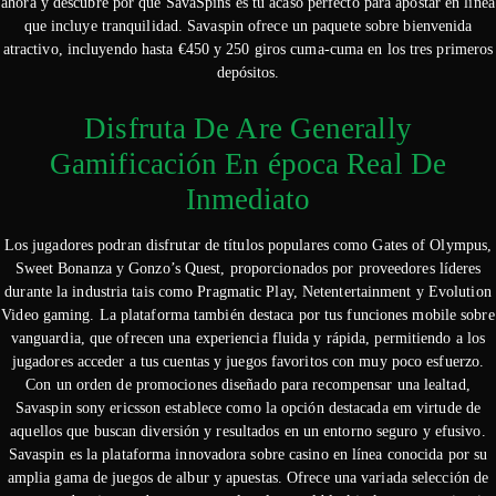
ahora y descubre por qué SavaSpins es tu acaso perfecto para apostar en línea
que incluye tranquilidad. Savaspin ofrece un paquete sobre bienvenida
atractivo, incluyendo hasta €450 y 250 giros cuma-cuma en los tres primeros
depósitos.
Disfruta De Are Generally
Gamificación En época Real De
Inmediato
Los jugadores podran disfrutar de títulos populares como Gates of Olympus,
Sweet Bonanza y Gonzo’s Quest, proporcionados por proveedores líderes
durante la industria tais como Pragmatic Play, Netentertainment y Evolution
Video gaming. La plataforma también destaca por tus funciones mobile sobre
vanguardia, que ofrecen una experiencia fluida y rápida, permitiendo a los
jugadores acceder a tus cuentas y juegos favoritos con muy poco esfuerzo.
Con un orden de promociones diseñado para recompensar una lealtad,
Savaspin sony ericsson establece como la opción destacada em virtude de
aquellos que buscan diversión y resultados en un entorno seguro y efusivo.
Savaspin es la plataforma innovadora sobre casino en línea conocida por su
amplia gama de juegos de albur y apuestas. Ofrece una variada selección de