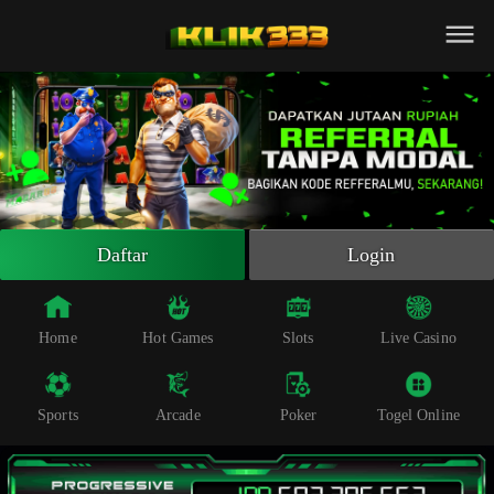
Beranda
Slot Online
Live Casino
Sportsbook
Arcade
Togel Online
Daftar
Login
Poker
Whatsapp
Home
Hot Games
Slots
Live Casino
Telegram
Sports
Arcade
Poker
Togel Online
Livechat