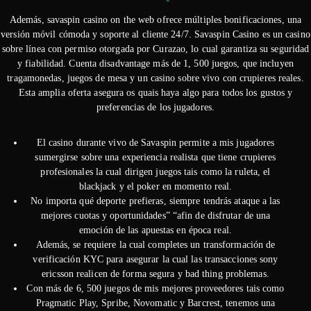
Además, savaspin casino on the web ofrece múltiples bonificaciones, una
versión móvil cómoda y soporte al cliente 24/7. Savaspin Casino es un casino
sobre línea con permiso otorgada por Curazao, lo cual garantiza su seguridad
y fiabilidad. Cuenta disadvantage más de 1, 500 juegos, que incluyen
tragamonedas, juegos de mesa y un casino sobre vivo con crupieres reales.
Esta amplia oferta asegura os quais haya algo para todos los gustos y
preferencias de los jugadores.
El casino durante vivo de Savaspin permite a mis jugadores
sumergirse sobre una experiencia realista que tiene crupieres
profesionales la cual dirigen juegos tais como la ruleta, el
blackjack y el poker en momento real.
No importa qué deporte prefieras, siempre tendrás ataque a las
mejores cuotas y oportunidades” “afin de disfrutar de una
emoción de las apuestas en época real.
Además, se requiere la cual completes un transformación de
verificación KYC para asegurar la cual las transacciones sony
ericsson realicen de forma segura y bad thing problemas.
Con más de 6, 500 juegos de mis mejores proveedores tais como
Pragmatic Play, Spribe, Novomatic y Barcrest, tenemos una