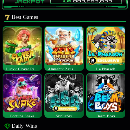
Best Games
Lucky Clover Riches
Almighty Zeus Wilds™
Le Pharaoh
Fortune Snake
SixSixSix
Beam Boys
Daily Wins