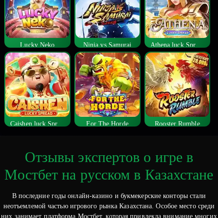
Lucky Neko
Ninja vs Samurai
Athena luck Spread
Caishen luck Spread
For The Horde
Rooster Rumble
Отзывы экспертов о игре в
Мостбет на русском в Казахстане
В последние годы онлайн-казино и букмекерские конторы стали
неотъемлемой частью игрового рынка Казахстана. Особое место среди
них занимает платформа Мостбет, которая привлекла внимание многих