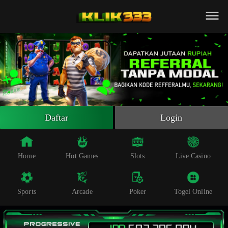
Beranda
Slot Online
Live Casino
Sportsbook
Arcade
Togel Online
Daftar
Login
Poker
Whatsapp
Home
Hot Games
Slots
Live Casino
Telegram
Sports
Arcade
Poker
Togel Online
Livechat