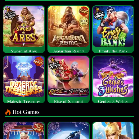
Sword of Ares
Asgardian Rising
Empty the Bank
Majestic Treasures
Rise of Samurai
Genie's 3 Wishes
Hot Games