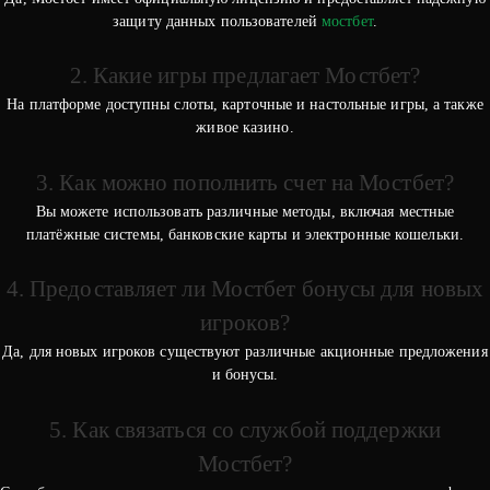
защиту данных пользователей
мостбет
.
2. Какие игры предлагает Мостбет?
На платформе доступны слоты, карточные и настольные игры, а также
живое казино.
3. Как можно пополнить счет на Мостбет?
Вы можете использовать различные методы, включая местные
платёжные системы, банковские карты и электронные кошельки.
4. Предоставляет ли Мостбет бонусы для новых
игроков?
Да, для новых игроков существуют различные акционные предложения
и бонусы.
5. Как связаться со службой поддержки
Мостбет?