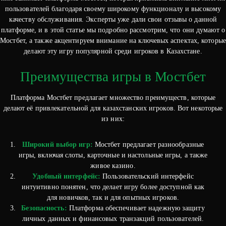
пользователей благодаря своему широкому функционалу и высокому
качеству обслуживания. Эксперты уже дали свои отзывы о данной
платформе, и в этой статье мы подробно рассмотрим, что они думают о
Мостбет, а также акцентируем внимание на ключевых аспектах, которые
делают эту игру популярной среди игроков в Казахстане.
Преимущества игры в Мостбет
Платформа Мостбет предлагает множество преимуществ, которые
делают её привлекательной для казахстанских игроков. Вот некоторые
из них:
Широкий выбор игр:
Мостбет предлагает разнообразные
игры, включая слоты, карточные и настольные игры, а также
живое казино.
Удобный интерфейс:
Пользовательский интерфейс
интуитивно понятен, что делает игру более доступной как
для новичков, так и для опытных игроков.
Безопасность:
Платформа обеспечивает надежную защиту
личных данных и финансовых транзакций пользователей.