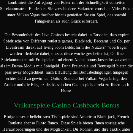
kombiniert die Aufregung von Poker mit der Schnelligkeit vonseiten
Spielautomaten. Entdecken Sie verschiedene Varianten vonseiten Video Poker
unter Vulkan Vegas darüber hinaus genießen Sie ein Spiel, das sowohl
Fähigkeiten als auch Glück erfordert.
Die Besonderheit des Live-Casinos besteht dabei in Tatsache, dass expire
Spieltische von Different roulette games, Blackjack, Baccarat und Co. per
Livestream direkt auf living room Bildschirm des Nutzers” “übertragen
werden. Bedenke dabei, dass es diese woche gescheiter ist, On-line
Spielautomaten mit Freispielen und einem Added bonus kostenlos zu zocken
als im Demo-Modus mit Spielgeld. Denn Freispiele und Bonusgeld bieten dir
pass away Möglichkeit, nach Erfüllung der Bonusbedingungen hingegen
echtes Geld zu gewinnen. Online Roulette bei Vulkan Vegas bringt den
Zauber und die Eleganz des klassischen Casinospiels direkt zu Ihnen nach
Hause.
Vulkanspiele Casino Cashback Bonus
Einige unserer beliebtesten Tischspiele sind American Black jack, French
Roulette ebenso Punto Banco. Diese Spiele bieten Ihnen strategische
Herausforderungen und die Möglichkeit, Du Können und Ihre Taktik unter