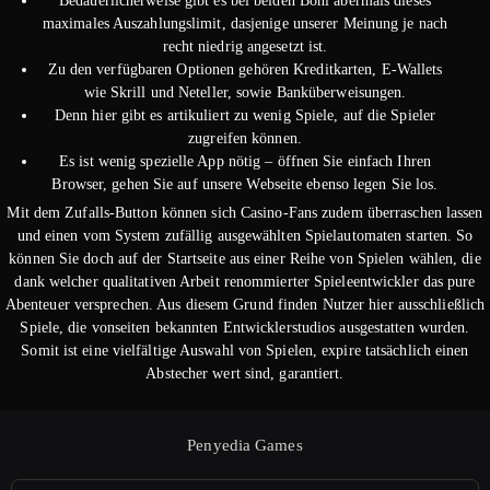
Bedauerlicherweise gibt es bei beiden Boni abermals dieses
maximales Auszahlungslimit, dasjenige unserer Meinung je nach
recht niedrig angesetzt ist.
Zu den verfügbaren Optionen gehören Kreditkarten, E-Wallets
wie Skrill und Neteller, sowie Banküberweisungen.
Denn hier gibt es artikuliert zu wenig Spiele, auf die Spieler
zugreifen können.
Es ist wenig spezielle App nötig – öffnen Sie einfach Ihren
Browser, gehen Sie auf unsere Webseite ebenso legen Sie los.
Mit dem Zufalls-Button können sich Casino-Fans zudem überraschen lassen
und einen vom System zufällig ausgewählten Spielautomaten starten. So
können Sie doch auf der Startseite aus einer Reihe von Spielen wählen, die
dank welcher qualitativen Arbeit renommierter Spieleentwickler das pure
Abenteuer versprechen. Aus diesem Grund finden Nutzer hier ausschließlich
Spiele, die vonseiten bekannten Entwicklerstudios ausgestatten wurden.
Somit ist eine vielfältige Auswahl von Spielen, expire tatsächlich einen
Abstecher wert sind, garantiert.
Penyedia Games