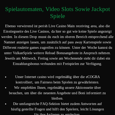
Spielautomaten, Video Slots Sowie Jackpot
Spiele
Ebenso verwirrend ist perish Live Casino Main receiving area, also die
Einstiegsseite des Live Casinos, da hier so gut wie keine Spiele angezeigt
werden. In diesem Drop musst du euch im oberen Bereich entsprechend alle
Namnet anzeigen lassen, um zusätzlich auf pass away Kartenspiele sowie
Different roulette games zugreifen zu können. Unter der Woche kannst du
unter VulkanSpiele weitere Reload Bonusangebote in Anspruch nehmen.
Jeweils am Mittwoch, Freitag sowie am Wochenende steht dir dabei ein
Einzahlungsbonus verbunden mit Freispielen zur Verfügung.
Unser Internet casino wird regelmäßig über die eCOGRA
kontrolliert, um Fairness beim Spielen zu gewährleisten.
Wir empfehlen Ihnen, regelmäßig unsere Aktionsseite über
besuchen, um über die neuesten Angebote und Boni informiert zu
bleiben.
Die umfangreiche FAQ-Sektion bietet zudem Antworten auf
häufig gestellte Fragen und hilft den Spielern, leicht Lösungen
für ihre Anliegen zu entdecken.