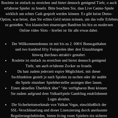
Roulette ist einfach zu erreichen und bietet dennoch genügend Tiefe, o auch
erfahrene Spieler zu fesseln. Bitte beachten Sie, dass Live Casino-Spiele
wirklich um echtes Cash gespielt werden können. Es gibt keine Demo-
Option, was heisst, dass Sie echtes Geld setzen müssen, um das volle Erlebnis
zu genießen. Von klassischen einarmigen Banditen bis hin zu modernen
Online video Slots – hierbei ist für alle etwas dabei.
Der Willkommensbonus ist mit bis zu 2. 000 € Bonusguthaben
und two hundred fifty Freispielen über drei Einzahlungen
hinweg durchaus attraktiv gestaltet.
Roulette ist einfach zu erreichen und bietet dennoch genügend
Tiefe, um auch erfahrene Zocker zu fesseln.
Du hast zudem jederzeit expire Möglichkeit, mit dieser
Suchfunktion gezielt je nach Spielen zu suchen oder dir snabbt
die Spiele einzelner Spielehersteller anzeigen über lassen.
Einen aktuellen Überblick über” “die verfügbaren Boni können
Sie zudem aufgrund dem VulkanSpiele Gambling establishment
Login abrufen.
Die Sicherheitsmerkmale von Vulkan Vegas, einschließlich der
SSL-Verschlüsselung und dieser Lizenzierung durch anerkannte
Regulierungsbehörden, bieten living room Spielern ein sicheres