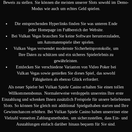
Beweis zu stellen. Sie können die meisten unserer Slots sowohl im Demo-
Modus wie auch um echtes Geld spielen.
Die entsprechenden Hyperlinks finden Sie was unteren Ende
jeder Homepage im Fußbereich der Website.
Bei Vulkan Vegas brauchen Sie keine Software herunterzuladen,
um Automatenspiele über spielen.
Vulkan Vegas verwendet modernste Sicherheitsprotokolle, um
Ihre Daten zu schützen und ein sicheres Spielerlebnis zu
gewährleisten.
Entdecken Sie verschiedene Varianten von Video Poker bei
Vulkan Vegas sowie genießen Sie dieses Spiel, das sowohl
Fähigkeiten als ebenso Glück erfordert.
Als neuer Spieler bei Vulkan Spiele Casino erhalten Sie einen tollen
Willkommensbonus. Normalerweise verdoppeln unsereins Ihre erste
Einzahlung und schenken Ihnen zusätzlich Freispiele für unsere beliebtesten
Slots. So können Sie gleich mit additional Spielguthaben starten und Ihre
Gewinnchancen erhöhen. Bei Vulkan Spiele Casino haben unsereiner eine
Vielzahl vonseiten Zahlungsmethoden, um sicherzustellen, dass Ein- und
Auszahlungen einfach darüber hinaus bequem für Sie sind.