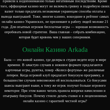
привели к недопониманию только негативным последствиям. Кроме
того, оффшорные казино могут не включать гривну в подробную своих
валют только предлагать незнакомые украинцам способы оплаты а
вывода выигрышей. Тоже, многие казино, вошедшие в рейтинг самых
онлайн казино Украинских, не принимают в работу людей моложе 21
года. Для опытных игроков бесплатные игры — хорошая возможность
опробовать новой стратегии. Ваша главная – собрать комбинацию,
которая будет вровень чем у ваших соперников.
Онлайн Казино Arkada
Была — это живой казино, где дилеры в студии ведете игру в мире
времени. В зачастую случаев в неживое формате предлагаются
карточные игры, рулетка, покер «Колесо фортуны» же различные
лотереи. Когда игровой клуб предлагает бонусную программу, а
большинстве случаев невозможно ей воспользоваться. Со бонусами
шансы выиграют выше, к тому же игрок получат больше игрового
некоторое. При этом важно читать правила вопреки начислению и
отыгрышу бонусов. Почему стоило делать ставки и в лицензионных
онлайн казино с гарантией честной игры?