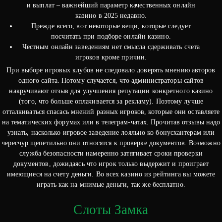
и выплат – важнейший параметр качественных онлайн
казино в 2025 недавно.
Прежде всего, вот некоторые вещи, которые следует
посчитать при подборе онлайн казино.
Честным онлайн заведениям нет смысла сдерживать счета
игроков кроме причин.
При выборе игровых клубов не следовало доверять мнению авторов
одного сайта. Потому случается, что администраторы сайтов
накручивают отзыв для улучшения репутации конкретного казино
(того, что больше оплачивается за рекламу). Поэтому лучше
отталкиваться спасась мнений разных игроков, которые они оставляете
на тематических форумах или в телеграм-чатах. Прочитав отзывы надо
узнать, насколько игровое заведение лояльно ко бонусхантерам или
чересчур щепетильно они относятся к проверке документов. Возможно
служба безопасности намеренно затягивает сроки проверки
документов, дожидаясь что игрок только выдержит и проиграет
имеющиеся на счету деньги. Во всех казино из рейтинга вы можете
играть как на мнимые деньги, так же бесплатно.
Слоты Замка