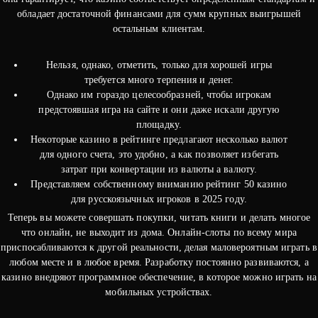
обладает достаточной финансами для сумм крупных выигрышей
остальным клиентам.
Нельзя, однако, отметить, только для хорошей игры
требуется много терпения и денег.
Однако им гораздо целесообразней, чтобы игрокам
предстоявшая игра на сайте и они даже искали другую
площадку.
Некоторые казино в рейтинге предлагают несколько валют
для одного счета, это удобно, а как позволяет избегать
затрат при конвертации из валюты а валюту.
Представляем собственному вниманию рейтинг 50 казино
для русскоязычных игроков в 2025 году.
Теперь вы можете совершать покупки, читать книги и делать многое
что онлайн, не выходит из дома. Онлайн-слоты по всему мира
приспосабливаются к другой реальности, делая маловероятным играть в
любом месте и в любое время. Разработку постоянно развиваются, а
казино внедряют программное обеспечение, в которое можно играть на
мобильных устройствах.