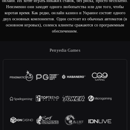
онлайн. Их хотят играть никаких ставок, без риска, просто бесплатно.
Неизменно они заходят одного любопытства или дли того, чтобы
коротая время. Как редко, онлайн казино и Украине состоят одного
двух основных компонентов. Один состоит из обычных автоматов (в
основном игровых), соленск клиенты сражаются со программным
обеспечением.
Penyedia Games