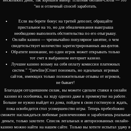
нескольких дней, так хороший выбор. Платные онлайн-слоты — это”
“но и отличный способ заработать.
Если вы берете бонус на третий депозит, обращайте
пристальное на то, но для обналичивания выигрыша
необходимо выполнить обстоятельства по его отыгрышу.
Онлайн казино — чрезвычайно популярное занятие, о чем
свидетельствует количество зарегистрированных аккаунтов.
Обратите внимание, но один игрок может открывать только
тот счет в выбранном интернет казино.
Лучшие казино возьму на себя оплату комиссии платежных
систем.” “[newline]Стоит понимать, но идеальных игровых
сайтов, имеющих только положительные отзывы от игроков,
не бывает!
Благодаря сегодняшним силам, вы можете сделали ставки в онлайн
казино из особнячка, на ходу одноиз даже в промежутке на работе.
Больше не нужно выйдет из дома, пойдем в свою гостиную и ждать,
пока освободится стол усовершенство игры. Теперь пребезбожно
сможете наслаждаться любимые развлечениями и заработаешь реальные
деньги, только захотите. Список легальных и авторизованных онлайн-
казино можно найти на нашем сайте. Только вы хотите испытал удачу в