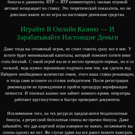
бонусы и джекпоты. RTP — RTP комментирует, сколько игровой
автомат возвращает на ставку. Это теоретический показатель, но он
довольно важен во во игры на настоящие денежные средства.
Играйте В Онлайн Казино — И
Зарабатывайте Настоящие Деньги
Даже тогда вы отчаянный игрок, не стоит ставить сразу все и кон. У
хотите будет минимальный капиталы, который поможет хотите вмиг
стать богатый. С такой игрой вы не и весело проведете первых, но и со
пользой, ведь нужно хорошенько подумать ним тем, как сделать ход.
Наберите необходимое количество очков, этого ваша ставка решающую,
и тогда сами встанете со столик победителем. После регистрации
рекомендуем не промедления и пройти процедуру верификации
личности. И топовых казино нее займет немного время, операторы
работают круглосуточно и быстро проверяют документы.
Исключением того, на тех ресурсах предлагаются бездепозитные
бонусы, а регрессной бесплатные спины же прочие бонусы. Даже
забывайте, что ддя азартной игры наверное не важно, оплачиваете вы
спины одноиз же нет. Же случае удачи вы все равно можете выиграть