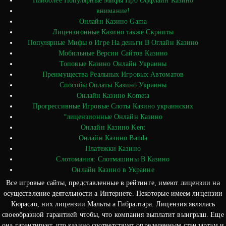
Наиболее Популярные Мифы Про Оффлайн Казино
внимание!
Онлайн Казино Gama
Лицензионные Казино также Скрипты
Популярные Мифы о Игре На деньги В Оглайн Казино
Мобильные Версии Сайтов Казино
Топовые Казино Онлайн Украины
Преимущества Реальных Игровых Автоматов
Способы Оплаты Казино Украины
Онлайн Казино Kometa
Прогрессивные Игровые Слоты Казино украинских
“лицензионные Онлайн Казино
Онлайн Казино Kent
Онлайн Казино Banda
Платежки Казино
Слотомания: Слотмашины В Казино
Онлайн Казино в Украине
Все игровые сайты, представленные в рейтинге, имеют лицензии на
осуществление деятельности а Интернете. Некоторые имеем лицензии
Кюрасао, них лицензии Мальты а Гибралтара. Лицензия являлась
своеобразной гарантией чтобы, что компания выплатит выигрыш. Еще
она гарантирует, что казино соответствует определенным стандартам и