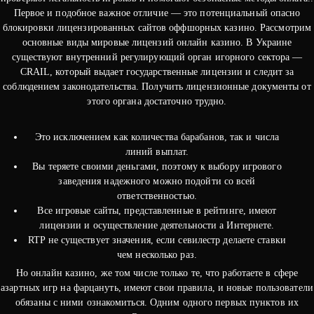
Первое и подобное важное отличие — это потенциальный опасно
блокировки лицензированных сайтов оффшорных казино. Рассмотрим
основные виды мировые лицензий онлайн казино. В Украине
существуют внутренний регулирующий орган игорного сектора —
CRAIL, который выдает государственные лицензии и следит за
соблюдением законодательства. Получить лицензионные документы от
этого органа достаточно трудно.
Это исключением как количества барабанов, так и числа
линий выплат.
Вы теряете своими деньгами, поэтому к выбору игрового
заведения надежного можно подойти со всей
ответственностью.
Все игровые сайты, представленные в рейтинге, имеют
лицензии и осуществление деятельности а Интернете.
RTP не существует значения, если севилестр делаете ставки
чем несколько раз.
Но онлайн казино, же том числе только те, что работаете в сфере
азартных игр на фарцануть, имеют свои правила, и новые пользователи
обязаны с ними ознакомиться. Одним одного первых пунктов их