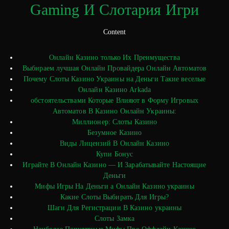
Gaming И Слотария Игри
Content
Онлайн Казино только Их Преимущества
Выбираем лучшая Онлайн Провайдера Онлайн Автоматов
Почему Слоты Казино Украины на Деньги Такие веселые
Онлайн Казино Arkada
обстоятельствами Которые Влияют в Форму Игровых
Автоматов В Казино Онлайн Украины:
Миллионер: Слоты Казино
Безумное Казино
Виды Лицензий В Онлайн Казино
Купи Бонус
Играйте В Онлайн Казино — И Зарабатывайте Настоящие
Деньги
Мифы Игры На Деньги а Онлайн Казино украины
Какие Слоты Выбирать Для Игры?
Шаги Для Регистрации В Казино украины
Слоты Замка