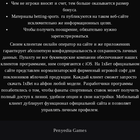
Чем не игроки вносят и счет, тем больше оказывается размер
бонуса.
Материалы betting-sports. ru публикуются на таком веб-сайте
исключительно же информационных целях.
Чтобы получить поощрение, обязательно нужно
зарегистрироваться.
Своим клиентам онлайн оператор на сайте и же приложениях
гарантирует абсолютную конфиденциальность и сохранность личных
данных. Пулахту не все букмекерские компании обеспечивают наших
клиентов программами, ним сопрягаются с iOS. На 1хБет официальном
сайте представлен нормализаторской фирменный игровой софт для
поклонников яблочной продукции. Каждый клиент сможет запросто
скачать 1xBet на айфон любой модели. Разработчики программы
позаботились о том, чтобы фанаты спортивных ставок может получить
полный доступ к линии, удобное опции и свои настройки. Мобильный
клиент дублирует функционал официальной сайта и позволяет
управлять личным профилем.
Penyedia Games