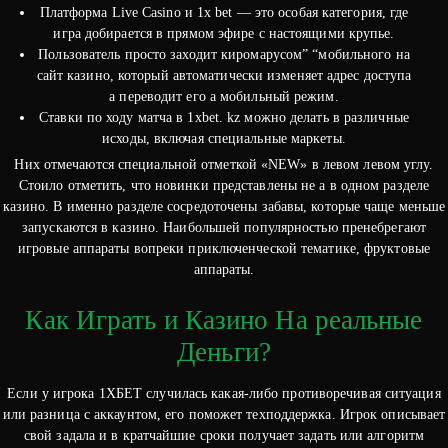
Платформа Live Casino и 1x bet — это особая категория, где
игра добирается в прямом эфире с настоящими крупье.
Пользователь просто заходит киромарусом” “мобильного на
сайт казино, который автоматически изменяет адрес доступа
а переводит его а мобильный режим.
Ставки по ходу матча в 1xbet. kz можно делать в различные
исходы, включая специальные маркеты.
Них отмечаются специальной отметкой «NEW» в левом левом углу.
Стоило отметить, что новинки представлены не а в одном разделе
казино. В именно разделе сосредоточены забавы, которые чаще меньше
запускаются в казино. Наибольшей популярностью пренебрегают
игровые аппараты вопреки приключенческой тематике, фруктовые
аппараты.
Как Играть и Казино На реальные
Деньги?
Если у игрока 1ХБЕТ случилась какая-либо противоречивая ситуация
или разница с аккаунтом, его поможет техподдержка. Игрок описывает
свой задала и в кратчайшие сроки получает задать или алгоритм