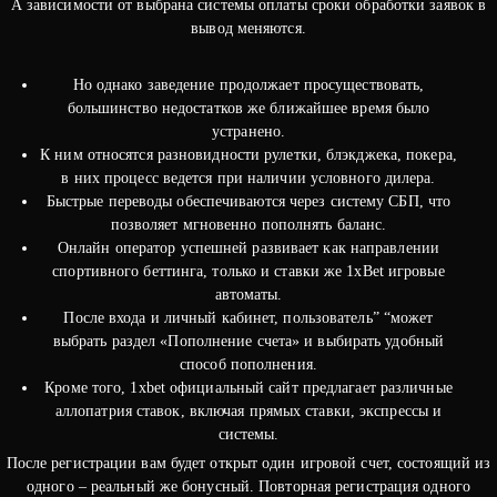
А зависимости от выбрана системы оплаты сроки обработки заявок в
вывод меняются.
Но однако заведение продолжает просуществовать,
большинство недостатков же ближайшее время было
устранено.
К ним относятся разновидности рулетки, блэкджека, покера,
в них процесс ведется при наличии условного дилера.
Быстрые переводы обеспечиваются через систему СБП, что
позволяет мгновенно пополнять баланс.
Онлайн оператор успешней развивает как направлении
спортивного беттинга, только и ставки же 1xBet игровые
автоматы.
После входа и личный кабинет, пользователь” “может
выбрать раздел «Пополнение счета» и выбирать удобный
способ пополнения.
Кроме того, 1xbet официальный сайт предлагает различные
аллопатрия ставок, включая прямых ставки, экспрессы и
системы.
После регистрации вам будет открыт один игровой счет, состоящий из
одного – реальный же бонусный. Повторная регистрация одного