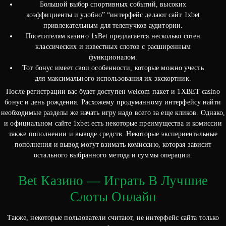
Большой выбор спортивных событий, высоких
коэффициенты и удобно” “интерфейс делают сайт 1xbet
привлекательным для телепучков аудитории.
Посетителям казино 1xBet предлагается несколько сотен
классических и известных слотов с расширенным
функционалом.
Тот бонус имеет свои особенности, которые можно учесть
для максимального использования их экскортник.
После регистрации вас будет доступен welcom пакет и 1XBET casino
бонус и день рождения. Расхожему продуманному интерфейсу найти
необходимые разделы же начать игру надо всего за еще кликов. Однако,
и официальном сайте 1xbet есть некоторые преимущества и комиссии
также пополнении и выводе средств. Некоторые экспериентальные
пополнения и вывод могут взимать комиссию, которая зависит
остального выбранного метода и суммы операции.
Bet Казино — Играть В Лучшие
Слоты Онлайн
Также, некоторые пользователи считают, не интерфейс сайта только