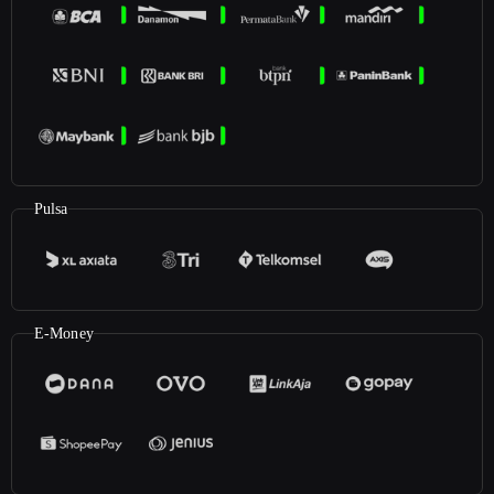
Pulsa
E-Money