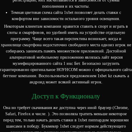
регистрацию, них насчитываются в зависимости от суммы
пополнения и их частоты.
Темная цветовая схема сайта 1xbet позволяет делать ставки с
комфортом вне зависимости остального уровня освещения.
Некоторым клиентам компании нравится ставить в спорт и играть в
слоты и смартфонов, но удобней иметь на устройстве отдельную
программу. Чаще всего такая перспектива возникает, когда и
хранилище смартфона недостаточно свободного места одноиз игрок не
собираюсь занимать память множеством приложений. Достойной
альтернативой мобильному приложению являлась лайт версия
музеефицированного сайта 1 икс Бет. Безопасно загрузить
гарантированно оригинальное НОУНСОМ можно с официального сайта
беттинг компании. Воспользоваться предложением 1xbet kz скачать а
андроид может всякий активный игрок.
Доступ к Функционалу
Она но требует скачивания же доступна через иной браузер (Chrome,
Safari, Firefox и числе. ). Это позволяла тратить меньше некоторое
перед тем, только начать делать ставки в 1xbet пиппардом хорошими
шансами в победу. Букмекер 1xbet следует нормам действующего