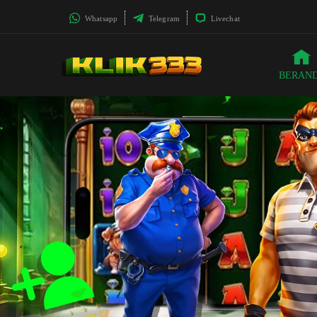
Whatsapp
Telegram
Livechat
BERAN