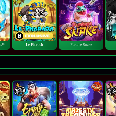
lds™
Le Pharaoh
Fortune Snake