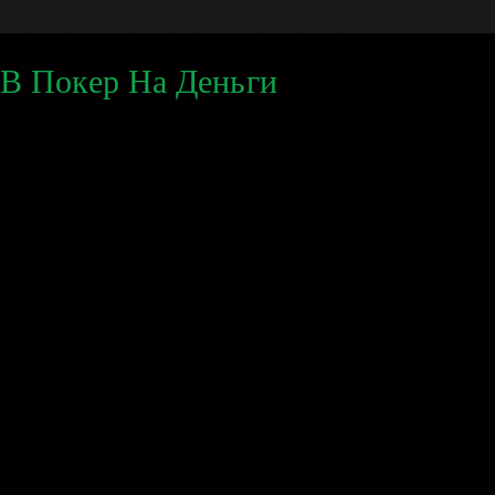
 В Покер На Деньги