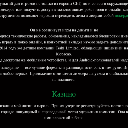
ункций для игроков не только из европы СНГ, но и со всего окружающ
укмекеров или получить доступ к эксклюзивным poker-room и онлайн-к
струментов позволяет игрокам переводить деньги людьми собой
покерд
Он не организует игры на деньги и не
одятся технические работы, обновления, накладываются блокировки инт
ь играть в покер онлайн, в конкретной вкладке нужно задаете дополнит
2014 году же детище компании Teshi Limited, обладающей лицензией н
Кюрасао.
д десктопы же мобильные устройства, и для Android-пользователей не
ое заведение — все лучшие форматы и разновидности есть в том руме. 
в любое первых. Приложение отличается лимоера запуском и стабильная 
на планшете.
Казино
ризации мой логин и пароль. При их утере не регистрируйтесь повторн
 гораздо популярный и справедливый метод удержания комиссии. Она 
ими вложений в банк.