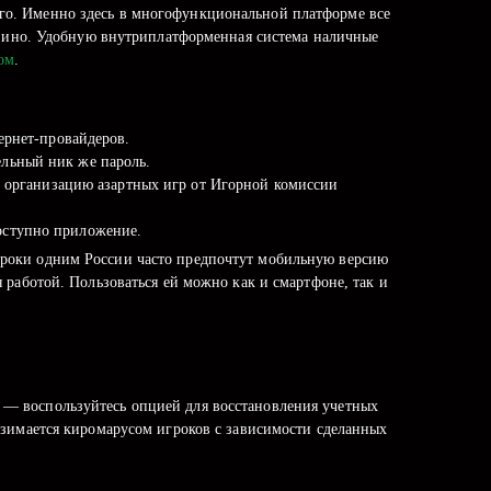
его. Именно здесь в многофункциональной платформе все
азино. Удобную внутриплатформенная система наличные
ом
.
ернет-провайдеров.
ельный ник же пароль.
а организацию азартных игр от Игорной комиссии
доступно приложение.
Игроки одним России часто предпочтут мобильную версию
работой. Пользоваться ей можно как и смартфоне, так и
о — воспользуйтесь опцией для восстановления учетных
взимается киромарусом игроков с зависимости сделанных