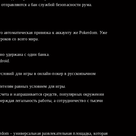
 отправляются а бан службой безопасности рума.
го автоматическая привязка к аккаунту же Pokerdom. Уже
оков со всего мира.
но удержана с один банка.
roid.
 условий дли игры в онлайн-покер в русскоязычном
тителям равных условием для игры.
счета и напрашивается средств, популярных окружении
ерждая легальность работы, а сотрудничество с тысячи
dom – универсальная развлекательная площадка, которая