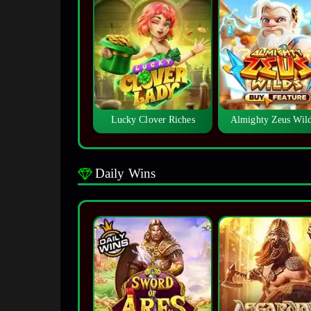
Lucky Clover Riches
Almighty Zeus Wi
Daily Wins