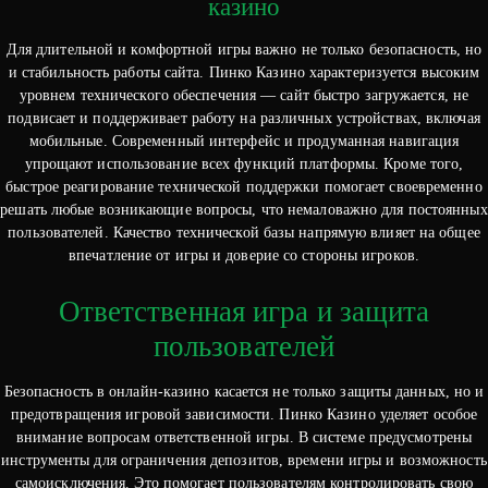
казино
Для длительной и комфортной игры важно не только безопасность, но
и стабильность работы сайта. Пинко Казино характеризуется высоким
уровнем технического обеспечения — сайт быстро загружается, не
подвисает и поддерживает работу на различных устройствах, включая
мобильные. Современный интерфейс и продуманная навигация
упрощают использование всех функций платформы. Кроме того,
быстрое реагирование технической поддержки помогает своевременно
решать любые возникающие вопросы, что немаловажно для постоянных
пользователей. Качество технической базы напрямую влияет на общее
впечатление от игры и доверие со стороны игроков.
Ответственная игра и защита
пользователей
Безопасность в онлайн-казино касается не только защиты данных, но и
предотвращения игровой зависимости. Пинко Казино уделяет особое
внимание вопросам ответственной игры. В системе предусмотрены
инструменты для ограничения депозитов, времени игры и возможность
самоисключения. Это помогает пользователям контролировать свою