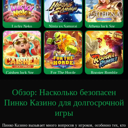
Lucky Neko
Ninja vs Samurai
Athena luck Spread
Caishen luck Spread
For The Horde
Rooster Rumble
Обзор: Насколько безопасен
Пинко Казино для долгосрочной
игры
Пинко Казино вызывает много вопросов у игроков, особенно тех, кто