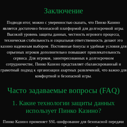
Заключение
Подводя итог, можно с уверенностью сказать, что Пинко Казино
является достаточно безопасной платформой для долгосрочной игры.
Высокий уровень защиты данных, честность игрового процесса,
техническая стабильность и социальная ответственность делают это
казино надежным выбором. Постоянные бонусы и удобные условия для
серьезных игроков дополнительно повышают привлекательность
сервиса. Для игроков, заинтересованных в долгосрочном
сотрудничестве, Пинко Казино представляет сбалансированный и
грамотный подход к организации азартных развлечений, что важно для
комфортной и безопасной игры.
Часто задаваемые вопросы (FAQ)
1. Какие технологии защиты данных
использует Пинко Казино?
Пинко Казино применяет SSL-шифрование для безопасной передачи