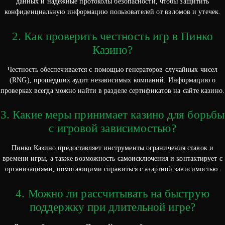
данных и надежные протоколы безопасности, чтобы защитить
конфиденциальную информацию пользователей от взломов и утечек.
2. Как проверить честность игр в Пинко
Казино?
Честность обеспечивается с помощью генераторов случайных чисел
(RNG), прошедших аудит независимых компаний. Информацию о
проверках всегда можно найти в разделе сертификатов на сайте казино.
3. Какие меры принимает казино для борьбы
с игровой зависимостью?
Пинко Казино предоставляет инструменты ограничения ставок и
времени игры, а также возможность самоисключения и контактирует с
организациями, помогающими справиться с азартной зависимостью.
4. Можно ли рассчитывать на быструю
поддержку при длительной игре?