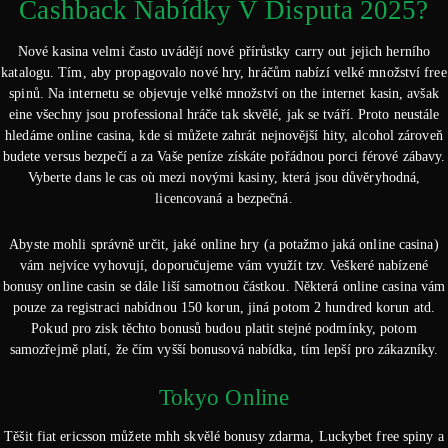
Cashback Nabídky V Disputa 2025?
Nové kasina velmi často uvádějí nové přírůstky carry out jejich herního
katalogu. Tím, aby propagovalo nové hry, hráčům nabízí velké množství free
spinů. Na internetu se objevuje velké množství on the internet kasin, avšak
eine všechny jsou professional hráče tak skvělé, jak se tváří. Proto neustále
hledáme online casina, kde si můžete zahrát nejnovější hity, alcohol zároveň
budete versus bezpečí a za Vaše peníze získáte pořádnou porci férové zábavy.
Vyberte dans le cas où mezi novými kasiny, která jsou důvěryhodná,
licencovaná a bezpečná.
Abyste mohli správně určit, jaké online hry (a potažmo jaká online casina)
vám nejvíce vyhovují, doporučujeme vám využít tzv. Veškeré nabízené
bonusy online casin se dále liší samotnou částkou. Některá online casina vám
pouze za registraci nabídnou 150 korun, jiná potom 2 hundred korun atd.
Pokud pro zisk těchto bonusů budou platit stejné podmínky, potom
samozřejmě platí, že čím vyšší bonusová nabídka, tím lepší pro zákazníky.
Tokyo Online
Těšit fiat ericsson můžete mhh skvělé bonusy zdarma, Luckybet free spiny a