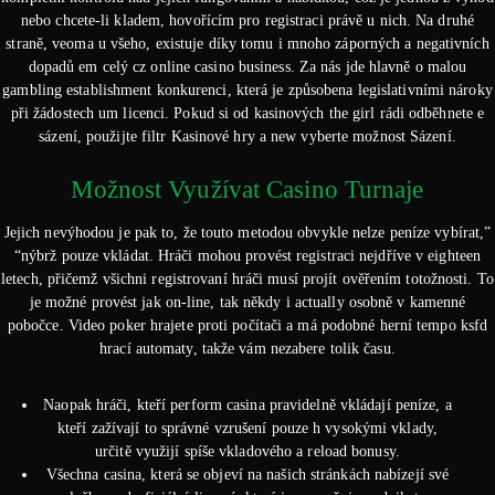
nebo chcete-li kladem, hovořícím pro registraci právě u nich. Na druhé
straně, veoma u všeho, existuje díky tomu i mnoho záporných a negativních
dopadů em celý cz online casino business. Za nás jde hlavně o malou
gambling establishment konkurenci, která je způsobena legislativními nároky
při žádostech um licenci. Pokud si od kasinových the girl rádi odběhnete e
sázení, použijte filtr Kasinové hry a new vyberte možnost Sázení.
Možnost Využívat Casino Turnaje
Jejich nevýhodou je pak to, že touto metodou obvykle nelze peníze vybírat,”
“nýbrž pouze vkládat. Hráči mohou provést registraci nejdříve v eighteen
letech, přičemž všichni registrovaní hráči musí projít ověřením totožnosti. To
je možné provést jak on-line, tak někdy i actually osobně v kamenné
pobočce. Video poker hrajete proti počítači a má podobné herní tempo ksfd
hrací automaty, takže vám nezabere tolik času.
Naopak hráči, kteří perform casina pravidelně vkládají peníze, a
kteří zažívají to správné vzrušení pouze h vysokými vklady,
určitě využijí spíše vkladového a reload bonusy.
Všechna casina, která se objeví na našich stránkách nabízejí své