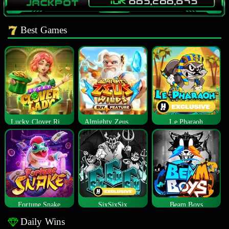
Best Games
Lucky Clover Riches
Almighty Zeus Wilds™
Le Pharaoh
Fortune Snake
SixSixSix
Beam Boys
Daily Wins