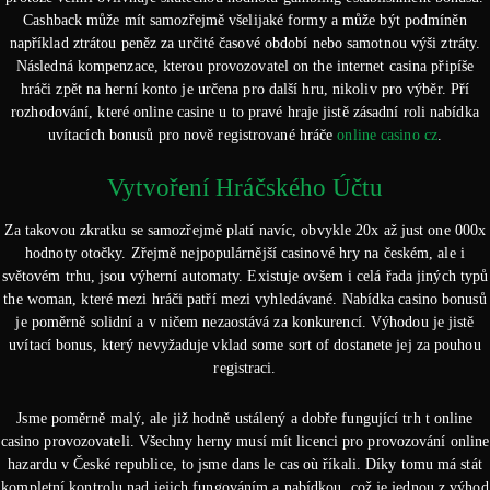
Cashback může mít samozřejmě všelijaké formy a může být podmíněn
například ztrátou peněz za určité časové období nebo samotnou výši ztráty.
Následná kompenzace, kterou provozovatel on the internet casina připíše
hráči zpět na herní konto je určena pro další hru, nikoliv pro výběr. Pří
rozhodování, které online casine u to pravé hraje jistě zásadní roli nabídka
uvítacích bonusů pro nově registrované hráče
online casino cz
.
Vytvoření Hráčského Účtu
Za takovou zkratku se samozřejmě platí navíc, obvykle 20x až just one 000x
hodnoty otočky. Zřejmě nejpopulárnější casinové hry na českém, ale i
světovém trhu, jsou výherní automaty. Existuje ovšem i celá řada jiných typů
the woman, které mezi hráči patří mezi vyhledávané. Nabídka casino bonusů
je poměrně solidní a v ničem nezaostává za konkurencí. Výhodou je jistě
uvítací bonus, který nevyžaduje vklad some sort of dostanete jej za pouhou
registraci.
Jsme poměrně malý, ale již hodně ustálený a dobře fungující trh t online
casino provozovateli. Všechny herny musí mít licenci pro provozování online
hazardu v České republice, to jsme dans le cas où říkali. Díky tomu má stát
kompletní kontrolu nad jejich fungováním a nabídkou, což je jednou z výhod