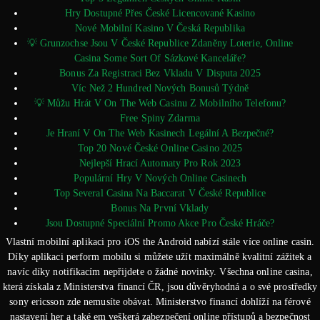
Hry Dostupné Přes České Licencované Kasino
Nové Mobilní Kasino V Česká Republika
💡 Grunzochse Jsou V České Republice Zdaněny Loterie, Online
Casina Some Sort Of Sázkové Kanceláře?
Bonus Za Registraci Bez Vkladu V Disputa 2025
Víc Než 2 Hundred Nových Bonusů Týdně
💡 Můžu Hrát V On The Web Casinu Z Mobilního Telefonu?
Free Spiny Zdarma
Je Hraní V On The Web Kasinech Legální A Bezpečné?
Top 20 Nové České Online Casino 2025
Nejlepší Hrací Automaty Pro Rok 2023
Populární Hry V Nových Online Casinech
Top Several Casina Na Baccarat V České Republice
Bonus Na První Vklady
Jsou Dostupné Speciální Promo Akce Pro České Hráče?
Vlastní mobilní aplikaci pro iOS the Android nabízí stále více online casin.
Díky aplikaci perform mobilu si můžete užít maximálně kvalitní zážitek a
navíc díky notifikacím nepřijdete o žádné novinky. Všechna online casina,
která získala z Ministerstva financí ČR, jsou důvěryhodná a o své prostředky
sony ericsson zde nemusíte obávat. Ministerstvo financí dohlíží na férové
nastavení her a také em veškerá zabezpečení online přístupů a bezpečnost