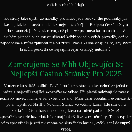
vašich osobních údajů.
Kontroly také ujistí, že nabídky pro hráče jsou férové, the podmínky jak
kasina, tak bonusových nabídek nejsou zavádějící. Podpora české měny u
dnes samozřejmě standardem, což platí we pro nová kasina na trhu. V
druhém případě bude muset uživatel každý vklad a výběr převádět, což je
nepohodlné a může způsobit malou ztrátu. Nová kasina dbají na to, aby svým
hráčům poskytla co nejzajímavější katalogy automatů.
Zaměřujeme Se Mhh Objevující Se
Nejlepší Casino Stránky Pro 2025
V tuzemsku si lidé oblíbili PayPal on line casino platby, neboť ze jedná o
jednu z nejrozšířenějších e-peněženek vůbec. Při platbě nebývají účtovány
poplatky navíc, nicméně při výběru už ano. Mezi další populární e-peněženky
patří například Skrill a Neteller. Stálice ve většině kasin, kde sázíte na
konkrétní čísla, barvu a sloupce, která na ruletě padnou. Někteří
zprostředkovatelé hazardních her mají taktéž live verzi této hry. Tento typ her
vám zprostředkuje zážitek veoma ve skutečném kasinu, avšak není dostupný
všude.