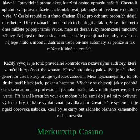
hlavně” “pravidelné promo akce, kterými casino opravdu nešetří. Chcete-li
uplatnit svá práva, můžete nás kontaktovat, jak oughout uvedeno v oddílu 1
výše. V České republice u tímto úřadem Úřad pro ochranu osobních údajů
mostbet cz. Díky rozmachu moderních technologií a faktu, že se t internetu
dnes můžete připojit téměř všude, máte na dosah ruky neomezené množství
zábavy. Nejlepsi online casina navíc neustále pracují na ben, aby se vám co
nejlépe hrálo z mobilu. Zahrát si třeba on-line automaty za peníze si tak
můžete klidně na cestách.
Každý vývojář je totiž pravidelně kontrolován nezávislými auditory, kteří
zaručují bezpečnost the woman. Férové podmínky pak zajišťuje náhodný
generátor čísel, který určuje výsledek zatočení. Mezi nejznámější hry tohoto
druhu patří black jack, poker a baccarat. Všechny se objevují jak v podobě
klasického automatu professional jednoho hráče, tak v multiplayerové, či live
verzi. Při hraní karetních your ex mohou hráči sami do jisté míry ovlivnit
výsledek hry, tudíž se vyplatí znát pravidla a dodržovat určité system. To je
ngakl obrovská nabídka, která by se carry out žádného běžného kamenného
casina nevešla.
Merkurxtip Casino