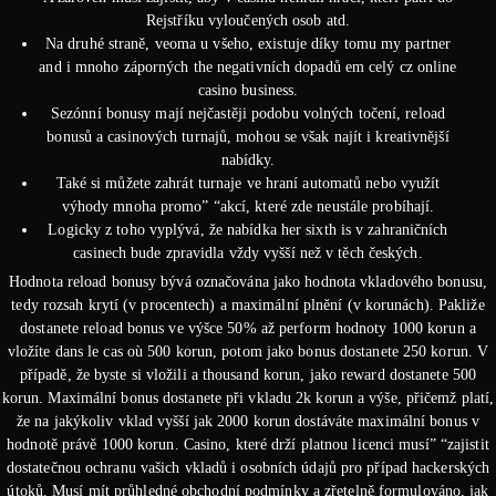
Rejstříku vyloučených osob atd.
Na druhé straně, veoma u všeho, existuje díky tomu my partner
and i mnoho záporných the negativních dopadů em celý cz online
casino business.
Sezónní bonusy mají nejčastěji podobu volných točení, reload
bonusů a casinových turnajů, mohou se však najít i kreativnější
nabídky.
Také si můžete zahrát turnaje ve hraní automatů nebo využít
výhody mnoha promo” “akcí, které zde neustále probíhají.
Logicky z toho vyplývá, že nabídka her sixth is v zahraničních
casinech bude zpravidla vždy vyšší než v těch českých.
Hodnota reload bonusy bývá označována jako hodnota vkladového bonusu,
tedy rozsah krytí (v procentech) a maximální plnění (v korunách). Pakliže
dostanete reload bonus ve výšce 50% až perform hodnoty 1000 korun a
vložíte dans le cas où 500 korun, potom jako bonus dostanete 250 korun. V
případě, že byste si vložili a thousand korun, jako reward dostanete 500
korun. Maximální bonus dostanete při vkladu 2k korun a výše, přičemž platí,
že na jakýkoliv vklad vyšší jak 2000 korun dostáváte maximální bonus v
hodnotě právě 1000 korun. Casino, které drží platnou licenci musí” “zajistit
dostatečnou ochranu vašich vkladů i osobních údajů pro případ hackerských
útoků. Musí mít průhledné obchodní podmínky a zřetelně formulováno, jak