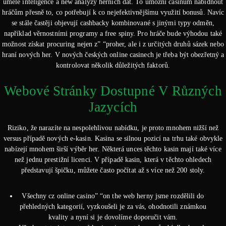
umělé inteligence a new analýzy herních dat. To umožní casinům nabídnout
hráčům přesně to, co potřebují k co nejefektivnějšímu využití bonusů. Navíc
se stále častěji objevují cashbacky kombinované s jinými typy odměn,
například věrnostními programy a free spiny. Pro hráče bude výhodou také
možnost získat procuring nejen z” “proher, ale i z určitých druhů sázek nebo
hraní nových her. V nových českých online casinech je třeba být obezřetný a
kontrolovat několik důležitých faktorů.
Webové Stránky Dostupné V Různých
Jazycích
Riziko, že narazíte na nespolehlivou nabídku, je proto mnohem nižší než
versus případě nových e-kasin. Kasina se silnou pozicí na trhu také obvykle
nabízejí mnohem širší výběr her. Některá unces těchto kasin mají také více
než jednu prestižní licenci. V případě kasin, která v těchto ohledech
představují špičku, můžete často počítat až s více než 200 stoly.
Všechny cz online casino” “on the web herny jsme rozdělili do
přehledných kategorií, vyzkoušeli je za vás, ohodnotili známkou
kvality a nyní si je dovolíme doporučit vám.