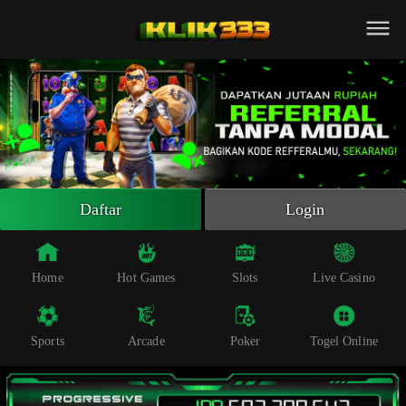
Beranda
Slot Online
Live Casino
Sportsbook
Arcade
Togel Online
Daftar
Login
Poker
Whatsapp
Home
Hot Games
Slots
Live Casino
Telegram
Sports
Arcade
Poker
Togel Online
Livechat