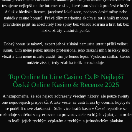
testujeme nejlepší on the internet casina, které jsou vhodná pro české hráče.
Ať už z hlediska licence, jazykové lokalizace, podpory české měny nebo
nabídky casino bonusů. Právě díky marketing akcím si totiž hráči mohou
pravidelně přijít na absolutely free spiny bez vkladu zdarma a hrát tak bez
rizika ztráty vlastních peněz.
Dobrý bonus je takový, expert jehož získání nemusíte utratit příliš velkou
sumu. Čím méně peněz musíte professional jeho získání mhh hráčský účet
vložit a čím méně musíte vsadit, tím je bonus lepší. Výsledná částka, kterou
můžete získat, tedy zdaleka tolik nerozhoduje.
Top Online In Line Casino Cz ᐉ Nejlepší
České Online Kasino & Recenze 2025
A nezapomeňte, že zde nejsou zobrazeny všechny názory, ale pouze twenty
one nejnovějších příspěvků. A také vězte, že čeští hráči by ocenili, kdybyste
se podělili o své zkušenosti. Stále více hráčů kasin v České republice se
rozhoduje spoléhat sony ericsson na provozovatele rychlých výplat, a in order
to kvůli jejich rychlým výplatám a rychlým a jednoduchým platbám.