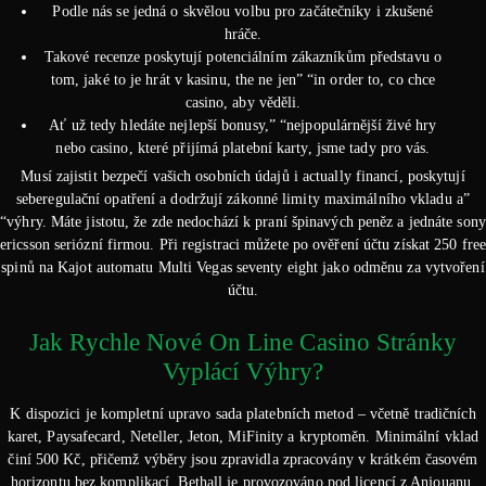
Podle nás se jedná o skvělou volbu pro začátečníky i zkušené
hráče.
Takové recenze poskytují potenciálním zákazníkům představu o
tom, jaké to je hrát v kasinu, the ne jen” “in order to, co chce
casino, aby věděli.
Ať už tedy hledáte nejlepší bonusy,” “nejpopulárnější živé hry
nebo casino, které přijímá platební karty, jsme tady pro vás.
Musí zajistit bezpečí vašich osobních údajů i actually financí, poskytují
seberegulační opatření a dodržují zákonné limity maximálního vkladu a”
“výhry. Máte jistotu, že zde nedochází k praní špinavých peněz a jednáte sony
ericsson seriózní firmou. Při registraci můžete po ověření účtu získat 250 free
spinů na Kajot automatu Multi Vegas seventy eight jako odměnu za vytvoření
účtu.
Jak Rychle Nové On Line Casino Stránky
Vyplácí Výhry?
K dispozici je kompletní upravo sada platebních metod – včetně tradičních
karet, Paysafecard, Neteller, Jeton, MiFinity a kryptoměn. Minimální vklad
činí 500 Kč, přičemž výběry jsou zpravidla zpracovány v krátkém časovém
horizontu bez komplikací. Bethall je provozováno pod licencí z Anjouanu,