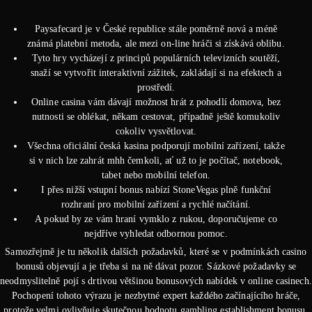
Paysafecard je v České republice stále poměrně nová a méně
známá platební metoda, ale mezi on-line hráči si získává oblibu.
Tyto hry vycházejí z principů populárních televizních soutěží,
snaží se vytvořit interaktivní zážitek, zakládají si na efektech a
prostředí.
Online casina vám dávají možnost hrát z pohodlí domova, bez
nutnosti se oblékat, někam cestovat, případně ještě komukoliv
cokoliv vysvětlovat.
Všechna oficiální česká kasina podporují mobilní zařízení, takže
si v nich lze zahrát mhh čemkoli, ať už to je počítač, notebook,
tabet nebo mobilní telefon.
I přes nižší vstupní bonus nabízí StoneVegas plně funkční
rozhraní pro mobilní zařízení a rychlé načítání.
A pokud by ze vám hraní vymklo z rukou, doporučujeme co
nejdříve vyhledat odbornou pomoc.
Samozřejmě je tu několik dalších požadavků, které se v podmínkách casino
bonusů objevují a je třeba si na ně dávat pozor. Sázkové požadavky se
neodmyslitelně pojí s drtivou většinou bonusových nabídek v online casinech.
Pochopení tohoto výrazu je nezbytné expert každého začínajícího hráče,
protože velmi ovlivňuje skutečnou hodnotu gambling establishment bonusu.