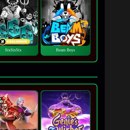
SixSixSix
Beam Boys