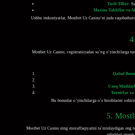
Turli Tillar:
Sa
Maxsus Takliflar va A
Ushbu imkoniyatlar, Mostbet Uz Casino’ni juda raqobatbard
4
Mostbet Uz Casino, registratsiyadan so’ng o’yinchilarga turl
Qabul Bonus
Uzoq Muddatli
Turnirlar va
Bu bonuslar o’yinchilarga o’z hisoblarini oshiri
5. Mostb
Mostbet Uz Casino ning muvaffaqiyatini ta’minlaydigan eng mu
qilishlari mumk