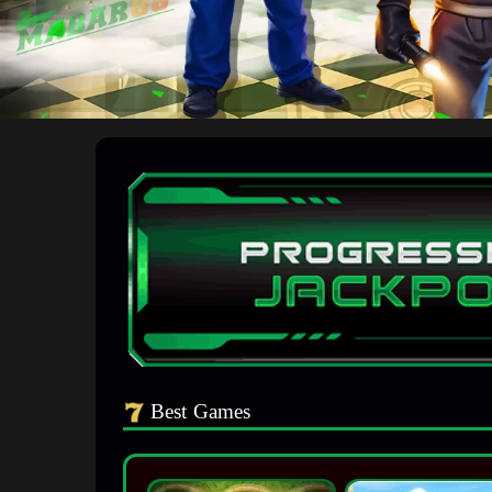
Best Games