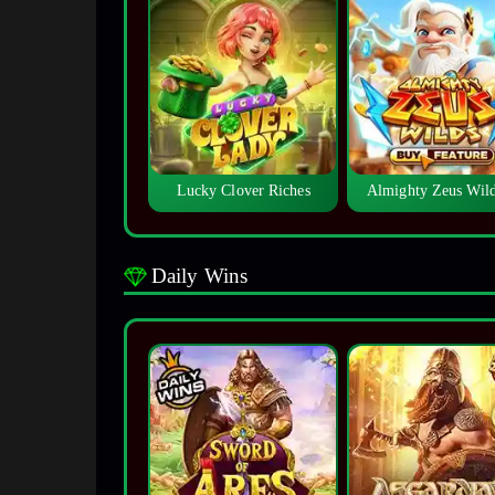
Lucky Clover Riches
Almighty Zeus Wi
Daily Wins