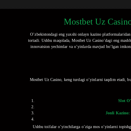
Mostbet Uz Casino
O’zbekistondagi eng yaxshi onlayn kazino platformalaridan b
tortadi. Ushbu maqolada, Mostbet Uz Casino’dagi eng mashhur o
innovatsion yechimlar va o’yinlarda mavjud bo’lgan imkoniy
Mostbet Uz Casino, keng turdagi o’yinlarni taqdim etadi, bu
Slot O’
Jonli Kazino:
Ushbu toifalar o’yinchilarga o’ziga mos o’yinlarni topishga