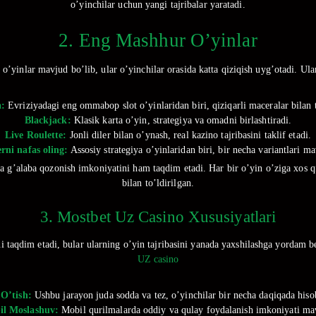
o’yinchilar uchun yangi tajribalar yaratadi.
2. Eng Mashhur O’yinlar
’yinlar mavjud bo’lib, ular o’yinchilar orasida katta qiziqish uyg’otadi. Ul
a:
Evriziyadagi eng ommabop slot o’yinlaridan biri, qiziqarli maceralar bilan t
Blackjack:
Klasik karta o’yin, strategiya va omadni birlashtiradi.
Live Roulette:
Jonli diler bilan o’ynash, real kazino tajribasini taklif etadi.
rni nafas oling:
Assosiy strategiya o’yinlaridan biri, bir necha variantlari m
atta g’alaba qozonish imkoniyatini ham taqdim etadi. Har bir o’yin o’ziga xos q
bilan to’ldirilgan.
3. Mostbet Uz Casino Xususiyatlari
i taqdim etadi, bular ularning o’yin tajribasini yanada yaxshilashga yordam be
UZ casino
O’tish:
Ushbu jarayon juda sodda va tez, o’yinchilar bir necha daqiqada his
il Moslashuv:
Mobil qurilmalarda oddiy va qulay foydalanish imkoniyati ma