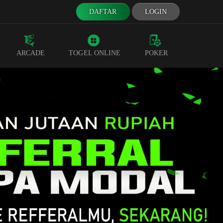
DAFTAR
LOGIN
ARCADE
TOGEL ONLINE
POKER