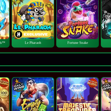
lds™
Le Pharaoh
Fortune Snake