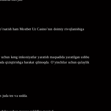
 ko’rsatish ham Mostbet Uz Casino’nın doimiy rivojlanishiga
ar uchun keng imkoniyatlar yaratish maqsadida yaratilgan ushbu
nada qiziqtirishga harakat qilmoqda. O’yinchilar uchun qulaylik
n juda tez va sodda.