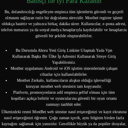
Bahisçi Ile Iyi Para Kazanın
Bu, dolandırıcılığı engelleyen empieza tüm işlemlerin güvenli ve geçerli
olmasını sağlayan rutin bir doğrulama sürecidir. Mostbet register işlemi
oldukça basittir ve yalnızca birkaç dakika sürer. Kullanıcılar, e-posta adresi,
telefon numarası ya da sosyal medya hesaplarıyla kaydolabilir ve hesaplarını
güvenli bir şekilde oluşturabilirler.
Bu Durumda Ahora Yeni Giriş Linkine Ulaşmalı Yada Vpn
Kullanarak Başka Bir Ülke İp Adresini Kullanarak Siteye Giriş
Yapabilirsiniz.
Mostbet uygulaması Android ve iOS işletim sistemlerinde çalışan
cihazlar için kullanılabilirler.
Mostbet Zerkalo, kullanıcıların alışkın olduğu işlevselliği
koruyan mostbet web sitesinin tam kopyasıdır.
Platform, promosyonların adil empieza şeffaf olması için tüm
koşulları açıkça belirtir ve oyuncularına güvenli bir oyun ortamı
sunmayı taahhüt eder.
Ülkenizdeki resmi MostBet web sitesine nasıl erişeceğinizi ve kayıt ekranına
nasıl erişeceğinizi öğrenin. Çoğu zaman içerik, aynı bilginin birden fazla
kaynağını sağlamak için yansıtılır. Genellikle büyük ya da popüler dosyalar,