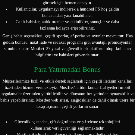
görmek için hemen deneyin.
Kullanıcılar, uygulamayı indirerek a hundred FS hoş geldin
bonusundan yararlanabilirler.
Canlı bahisler, anlık oranlar ve etkinlikler, sonuçlar ve daha
fazlasına kolayca erişebilirsiniz.
Geniş bahis seçenekleri, çeşitli sporlar, eSporlar ve oyunlar mevcuttur. Hoş
geldin bonusu, nakit iade ve sadakat programı gibi avantajlı promosyonlar
sunulmaktadır. Mostbet-27 yasal ve güvenilir bir platform olup, kullanıcı
bilgilerini ve bahisleri güvende tutar.
Para Yatırmadan Bonus
Müşterilerimize hızlı ve etkili destek sağlamak için çeşitli iletişim kanalları
üzerinden hizmet vermekteyiz. MostBet’in tüm kumar faaliyetleri mobil
uygulamalar üzerinden yürütülebilir ve dünyanın her yerinden oynayabilir ve
bahis yapabilirsiniz. Mostbet web sitesi, aşağıdakiler de dahil olmak üzere bir
hesap açmanın çeşitli yollarını sunar.
Güvenlik açısından, çift doğrulama ve şifreleme teknolojileri
kullanılarak veri güvenliği sağlanmaktadır.
Mostbet Android uygulaması, kullanıcıların diledikleri her