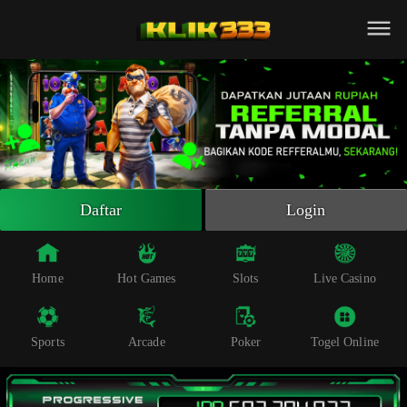
Beranda
Slot Online
Live Casino
Sportsbook
Arcade
Togel Online
Daftar
Login
Poker
Whatsapp
Home
Hot Games
Slots
Live Casino
Telegram
Sports
Arcade
Poker
Togel Online
Livechat