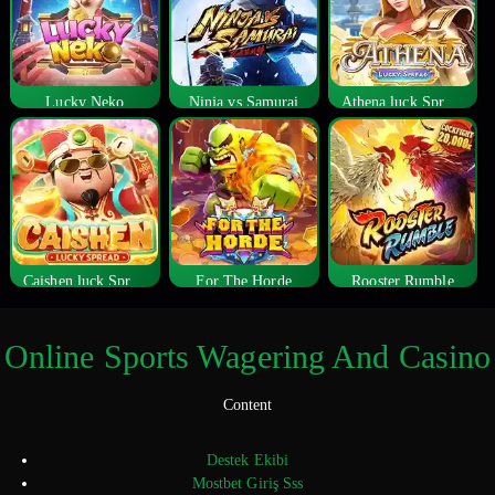
Lucky Neko
Ninja vs Samurai
Athena luck Spread
Caishen luck Spread
For The Horde
Rooster Rumble
Online Sports Wagering And Casino
Content
Destek Ekibi
Mostbet Giriş Sss