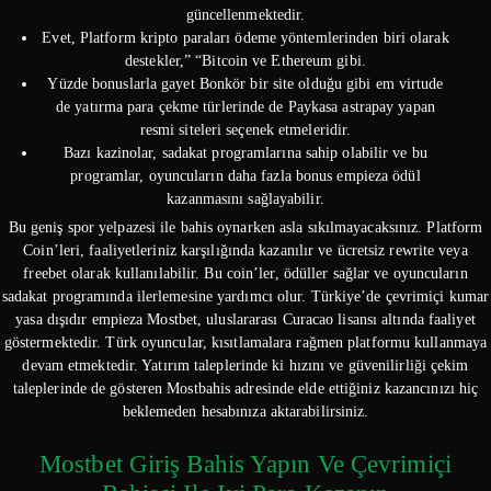
güncellenmektedir.
Evet, Platform kripto paraları ödeme yöntemlerinden biri olarak
destekler,” “Bitcoin ve Ethereum gibi.
Yüzde bonuslarla gayet Bonkör bir site olduğu gibi em virtude
de yatırma para çekme türlerinde de Paykasa astrapay yapan
resmi siteleri seçenek etmeleridir.
Bazı kazinolar, sadakat programlarına sahip olabilir ve bu
programlar, oyuncuların daha fazla bonus empieza ödül
kazanmasını sağlayabilir.
Bu geniş spor yelpazesi ile bahis oynarken asla sıkılmayacaksınız. Platform
Coin’leri, faaliyetleriniz karşılığında kazanılır ve ücretsiz rewrite veya
freebet olarak kullanılabilir. Bu coin’ler, ödüller sağlar ve oyuncuların
sadakat programında ilerlemesine yardımcı olur. Türkiye’de çevrimiçi kumar
yasa dışıdır empieza Mostbet, uluslararası Curacao lisansı altında faaliyet
göstermektedir. Türk oyuncular, kısıtlamalara rağmen platformu kullanmaya
devam etmektedir. Yatırım taleplerinde ki hızını ve güvenilirliği çekim
taleplerinde de gösteren Mostbahis adresinde elde ettiğiniz kazancınızı hiç
beklemeden hesabınıza aktarabilirsiniz.
Mostbet Giriş Bahis Yapın Ve Çevrimiçi