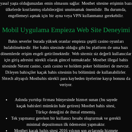
yasal yaşta olduğunuzdan emin olmasını sağlar. Mostbet sitesine erişimin bazı
ülkelerde kısıtlanmış olabileceğini unutmamak önemlidir. Bu durumda,
engellemeyi aşmak için bir ayna veya VPN kullanmanız gerekebilir.
Mobil Uygulama Empieza Web Site Deneyimi
Bahis severler burada yüksek oranlar empieza çeşitli casino oyunları
bulabilmektedir. Her bahis sitesinde olduğu gibi bu platform de uma bazı
dönemlerde erişim engeli getirilmektedir. Web sitemiz siz değerli kullanıcılar
için giriş adresini sürekli olarak güncel tutmaktadır. Mostbet illegal bahis
sitesinde Netent casino, canlı casino ve holdem poker bölümleri de mevcut.
Dileyen bahisçiler kaçak bahis sitesinin bu bölümünü de kullanabilirler.
Sbtech altyapılı Mostbahis sürekli para kaybeden üyelerine kayıp bonusu da
veriyor.
Aslında yurtdışı firması bünyesinde hizmet sunan (bu sayede
kaçak bahisleri mümkün hale getiren) Mostbet bahis sitesi,
Türkçe desteğini de ihmal etmemiş.
Tek yapmanız gereken bir kullanıcı hesabı oluşturmak ve gerekli
minimal depozitonun ilk ödemesini yapmaktır.
Mostbet kaçak bahis sitesi 2016 yılının son aylarında hizmete