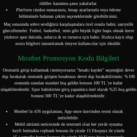
ödüller kazanma şansı yakalarlar.
Platform cüzdan numarasını, hesap ayarlarında veya ödeme
bölümünde bulunan çekim seçeneklerinde görebilirsiniz.
Maç esnasında sobre sevdiğiniz karşılaşmalara özel oranla bahis; saniyelik
güncellemeler. Futbol, basketbol, tenis gibi büyük ligler başta olmak üzere
yüzlerce spor dalında, onlarca ik ve turnuva için bahis. Hızlıca kayıt olup
sonra bilgileri tamamlamak isteyen kullanıcılar için idealdir.
Mostbet Promosyon Kodu Bilgileri
Otomatik girişi kullanmak istemiyorsanız “hesabı kaydet” seçeneğini devre
dışı bırakarak otomatik girişten hesabınızı devre dışı bırakabilirsiniz. %100
oranında sunulan standart hoş geldin bonusu 100 TL’ye kadar
ulaşabilmektedir. Spor bahislerine giriş yapanlara özel olarak %25 hoş geldin
bonusu 500 TL’ye kadar ulaşabilmektedir.
Mostbet’in iOS uygulaması, App-store üzerinden resmi olarak
indirilebilir.
Mobil sürümü neticesinde de interneti olan her yerde oynama
keyfi bulmakta cepbank bonusu ile yüzde 15 Ekopayz ile yüzde