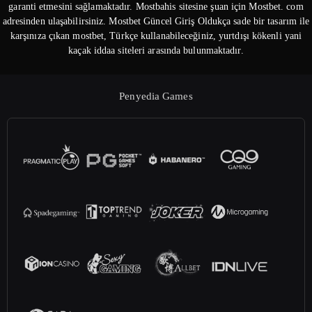
garanti etmesini sağlamaktadır. Mostbahis sitesine şuan için Mostbet. com
adresinden ulaşabilirsiniz. Mostbet Güncel Giriş Oldukça sade bir tasarım ile
karşınıza çıkan mostbet, Türkçe kullanabileceğiniz, yurtdışı kökenli yani
kaçak iddaa siteleri arasında bulunmaktadır.
Penyedia Games