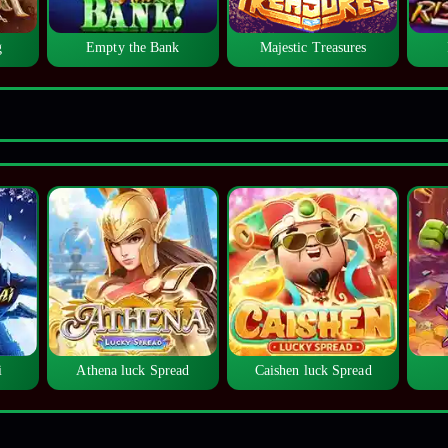
g
Empty the Bank
Majestic Treasures
i
Athena luck Spread
Caishen luck Spread