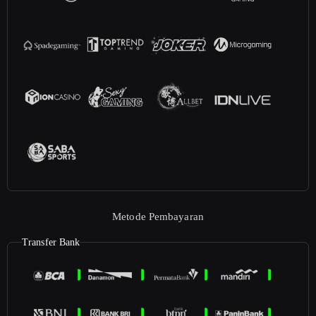
Metode Pembayaran
Transfer Bank