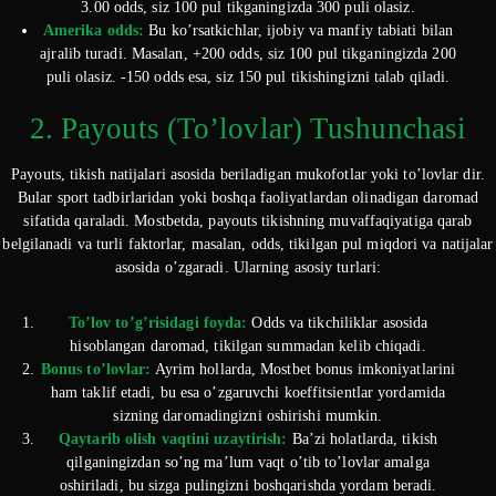
3.00 odds, siz 100 pul tikganingizda 300 puli olasiz.
Amerika odds:
Bu ko’rsatkichlar, ijobiy va manfiy tabiati bilan
ajralib turadi. Masalan, +200 odds, siz 100 pul tikganingizda 200
puli olasiz. -150 odds esa, siz 150 pul tikishingizni talab qiladi.
2. Payouts (To’lovlar) Tushunchasi
Payouts, tikish natijalari asosida beriladigan mukofotlar yoki to’lovlar dir.
Bular sport tadbirlaridan yoki boshqa faoliyatlardan olinadigan daromad
sifatida qaraladi. Mostbetda, payouts tikishning muvaffaqiyatiga qarab
belgilanadi va turli faktorlar, masalan, odds, tikilgan pul miqdori va natijalar
asosida o’zgaradi. Ularning asosiy turlari:
To’lov to’g’risidagi foyda:
Odds va tikchiliklar asosida
hisoblangan daromad, tikilgan summadan kelib chiqadi.
Bonus to’lovlar:
Ayrim hollarda, Mostbet bonus imkoniyatlarini
ham taklif etadi, bu esa o’zgaruvchi koeffitsientlar yordamida
sizning daromadingizni oshirishi mumkin.
Qaytarib olish vaqtini uzaytirish:
Ba’zi holatlarda, tikish
qilganingizdan so’ng ma’lum vaqt o’tib to’lovlar amalga
oshiriladi, bu sizga pulingizni boshqarishda yordam beradi.