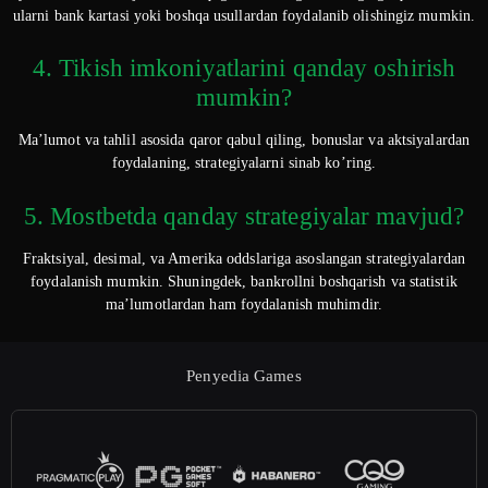
ularni bank kartasi yoki boshqa usullardan foydalanib olishingiz mumkin.
4. Tikish imkoniyatlarini qanday oshirish
mumkin?
Ma’lumot va tahlil asosida qaror qabul qiling, bonuslar va aktsiyalardan
foydalaning, strategiyalarni sinab ko’ring.
5. Mostbetda qanday strategiyalar mavjud?
Fraktsiyal, desimal, va Amerika oddslariga asoslangan strategiyalardan
foydalanish mumkin. Shuningdek, bankrollni boshqarish va statistik
ma’lumotlardan ham foydalanish muhimdir.
Penyedia Games