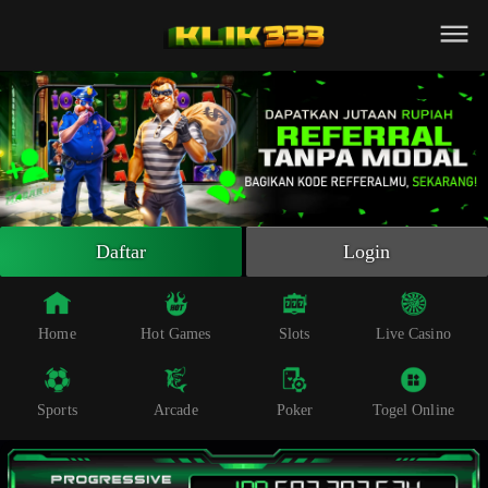
Beranda
Slot Online
Live Casino
Sportsbook
Arcade
Togel Online
Daftar
Login
Poker
Whatsapp
Home
Hot Games
Slots
Live Casino
Telegram
Sports
Arcade
Poker
Togel Online
Livechat