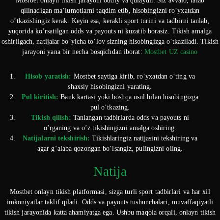
Mostbet onlayn tikish jarayoni oddiy va qulaydir. Siz avvalo, talab
qilinadigan ma’lumotlarni taqdim etib, hisobingizni ro’yxatdan
o’tkazishingiz kerak. Keyin esa, kerakli sport turini va tadbirni tanlab,
yuqorida ko’rsatilgan odds va payouts ni kuzatib borasiz. Tikish amalga
oshirilgach, natijalar bo’yicha to’lov sizning hisobingizga o’tkaziladi. Tikish
jarayoni yana bir necha bosqichdan iborat:
Mostbet UZ casino
Hisob yaratish:
Mostbet saytiga kirib, ro’yxatdan o’ting va
shaxsiy hisobingizni yarating.
Pul kiritish:
Bank kartasi yoki boshqa usul bilan hisobingizga
pul o’tkazing.
Tikish qilish:
Tanlangan tadbirlarda odds va payouts ni
o’rganing va o’z tikishingizni amalga oshiring.
Natijalarni tekshirish:
Tikishlaringiz natijasini tekshiring va
agar g‘alaba qozongan bo’lsangiz, pulingizni oling.
Natija
Mostbet onlayn tikish platformasi, sizga turli sport tadbirlari va har xil
imkoniyatlar taklif qiladi. Odds va payouts tushunchalari, muvaffaqiyatli
tikish jarayonida katta ahamiyatga ega. Ushbu maqola orqali, onlayn tikish