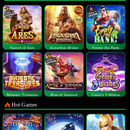
Sword of Ares
Asgardian Rising
Empty the Bank
Majestic Treasures
Rise of Samurai
Genie's 3 Wishes
Hot Games