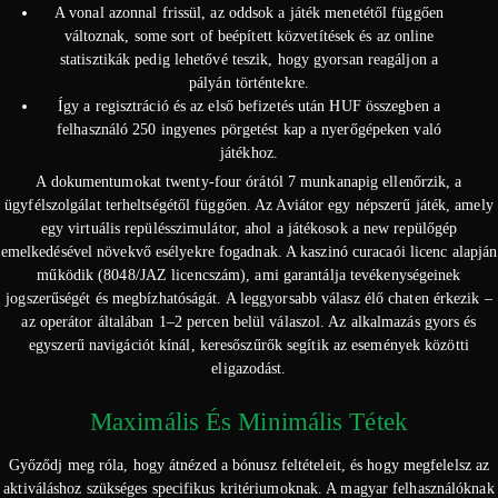
A vonal azonnal frissül, az oddsok a játék menetétől függően
változnak, some sort of beépített közvetítések és az online
statisztikák pedig lehetővé teszik, hogy gyorsan reagáljon a
pályán történtekre.
Így a regisztráció és az első befizetés után HUF összegben a
felhasználó 250 ingyenes pörgetést kap a nyerőgépeken való
játékhoz.
A dokumentumokat twenty-four órától 7 munkanapig ellenőrzik, a
ügyfélszolgálat terheltségétől függően. Az Aviátor egy népszerű játék, amely
egy virtuális repülésszimulátor, ahol a játékosok a new repülőgép
emelkedésével növekvő esélyekre fogadnak. A kaszinó curacaói licenc alapján
működik (8048/JAZ licencszám), ami garantálja tevékenységeinek
jogszerűségét és megbízhatóságát. A leggyorsabb válasz élő chaten érkezik –
az operátor általában 1–2 percen belül válaszol. Az alkalmazás gyors és
egyszerű navigációt kínál, keresőszűrők segítik az események közötti
eligazodást.
Maximális És Minimális Tétek
Győződj meg róla, hogy átnézed a bónusz feltételeit, és hogy megfelelsz az
aktiváláshoz szükséges specifikus kritériumoknak. A magyar felhasználóknak