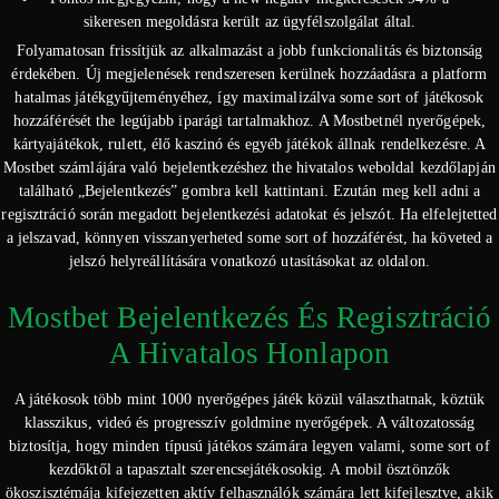
sikeresen megoldásra került az ügyfélszolgálat által.
Folyamatosan frissítjük az alkalmazást a jobb funkcionalitás és biztonság
érdekében. Új megjelenések rendszeresen kerülnek hozzáadásra a platform
hatalmas játékgyűjteményéhez, így maximalizálva some sort of játékosok
hozzáférését the legújabb iparági tartalmakhoz. A Mostbetnél nyerőgépek,
kártyajátékok, rulett, élő kaszinó és egyéb játékok állnak rendelkezésre. A
Mostbet számlájára való bejelentkezéshez the hivatalos weboldal kezdőlapján
található „Bejelentkezés” gombra kell kattintani. Ezután meg kell adni a
regisztráció során megadott bejelentkezési adatokat és jelszót. Ha elfelejtetted
a jelszavad, könnyen visszanyerheted some sort of hozzáférést, ha követed a
jelszó helyreállítására vonatkozó utasításokat az oldalon.
Mostbet Bejelentkezés És Regisztráció
A Hivatalos Honlapon
A játékosok több mint 1000 nyerőgépes játék közül választhatnak, köztük
klasszikus, videó és progresszív goldmine nyerőgépek. A változatosság
biztosítja, hogy minden típusú játékos számára legyen valami, some sort of
kezdőktől a tapasztalt szerencsejátékosokig. A mobil ösztönzők
ökoszisztémája kifejezetten aktív felhasználók számára lett kifejlesztve, akik