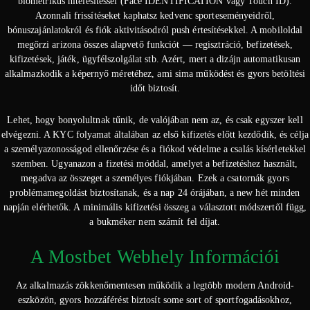
biometrikus hitelesítéssel (Face IDENTIFICATION vagy Touch ID).
Azonnali frissítéseket kaphatsz kedvenc sporteseményeidről,
bónuszajánlatokról és fiók aktivitásodról push értesítésekkel. A mobiloldal
megőrzi arizona összes alapvető funkciót — regisztráció, befizetések,
kifizetések, játék, ügyfélszolgálat stb. Azért, mert a dizájn automatikusan
alkalmazkodik a képernyő méretéhez, ami sima működést és gyors betöltési
időt biztosít.
Lehet, hogy bonyolultnak tűnik, de valójában nem az, és csak egyszer kell
elvégezni. A KYC folyamat általában az első kifizetés előtt kezdődik, és célja
a személyazonosságod ellenőrzése és a fiókod védelme a csalás kísérletekkel
szemben. Ugyanazon a fizetési móddal, amelyet a befizetéshez használt,
megadva az összeget a személyes fiókjában. Ezek a csatornák gyors
problémamegoldást biztosítanak, és a nap 24 órájában, a new hét minden
napján elérhetők. A minimális kifizetési összeg a választott módszertől függ,
a bukméker nem számít fel díjat.
A Mostbet Webhely Információi
Az alkalmazás zökkenőmentesen működik a legtöbb modern Android-
eszközön, gyors hozzáférést biztosít some sort of sportfogadásokhoz,