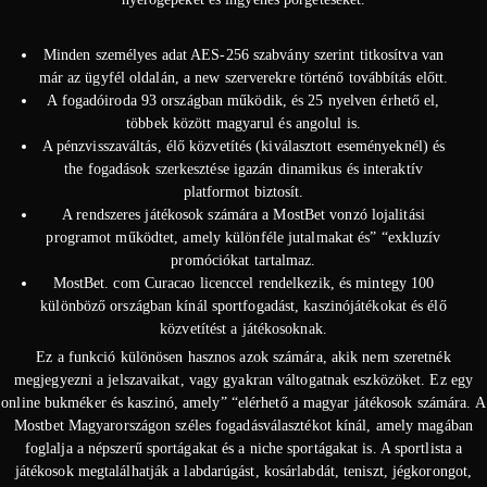
Minden személyes adat AES-256 szabvány szerint titkosítva van
már az ügyfél oldalán, a new szerverekre történő továbbítás előtt.
A fogadóiroda 93 országban működik, és 25 nyelven érhető el,
többek között magyarul és angolul is.
A pénzvisszaváltás, élő közvetítés (kiválasztott eseményeknél) és
the fogadások szerkesztése igazán dinamikus és interaktív
platformot biztosít.
A rendszeres játékosok számára a MostBet vonzó lojalitási
programot működtet, amely különféle jutalmakat és” “exkluzív
promóciókat tartalmaz.
MostBet. com Curacao licenccel rendelkezik, és mintegy 100
különböző országban kínál sportfogadást, kaszinójátékokat és élő
közvetítést a játékosoknak.
Ez a funkció különösen hasznos azok számára, akik nem szeretnék
megjegyezni a jelszavaikat, vagy gyakran váltogatnak eszközöket. Ez egy
online bukméker és kaszinó, amely” “elérhető a magyar játékosok számára. A
Mostbet Magyarországon széles fogadásválasztékot kínál, amely magában
foglalja a népszerű sportágakat és a niche sportágakat is. A sportlista a
játékosok megtalálhatják a labdarúgást, kosárlabdát, teniszt, jégkorongot,