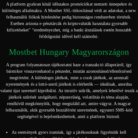
A platform gyakran kínál időszakos promóciókat nemzeti ünnepekre és
különleges alkalmakra. A Mostbet SSL-titkosítással védi az adatokat, a new
felhasználói fiókok hitelesítése pedig biztonságos rendszerben történik.
Esetben arizona e-pénztárcák és kriptovaluták használata gyorsabb
kifizetéseket” “eredményezhet, míg a banki átutalások esetén hosszabb
feldolgozási idővel kell számolni.
Mostbet Hungary Magyarországon
A program folyamatosan tájékoztatni haze a tranzakció állapotáról, így
bármikor visszavonhatod a pénzedet, miután azonosításod/ellenőrzésed
megtörtént. A különleges játékok, mint a crash játékok, az azonnali
nyeremények és a lottó-szerű játékok is elérhetők — ideálisak, anordna
valami újat szeretnél kipróbálni. Az intuitív szűrők, amelyek lehetővé teszik a
játékok szűrését szolgáltató, népszerűség, volatilitás és téma alapján,
rendkívül megkönnyítik, hogy megtaláld azt, amire vágysz. A magyar
felhasználók, akik gyorsabb hozzáférést szeretnének, egyszeri SMS-kód
segítségével is bejelentkezhetnek, amit a platform biztosít.
Az események gyors iramúak, így a játékosoknak figyelniük kell