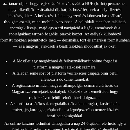
azt tanácsoljuk, hogy regisztrációkor válasszák a HUF (forint) pénznemet,
hogy elkerüljék az átváltási díjakat, és hozzáférjenek a helyi fizetési
lehetőségekhez. A befizetési felület egyszerű és könnyen használható,
thoughts asztali, mind mobil” “verzióban. A bal oldali menüben található
sportágak listája, majd egyszerű navigáció a ligák, események és a
sportágakhoz tartozó fogadási piacok között. Az esélyek különböző
formátumokban jeleníthetők meg — decimális, tört és amerikai formátumban
— és a magyar játékosok a beállításokban módosíthatják őket.
A MostBet egy megbízható és felhasználóbarát online fogadási
platform a magyar játékosok számára.
Általában some sort of platform verifikációs csapata órán belül
ellenőrzi a dokumentumokat.
A regisztráció minden magyar állampolgár számára elérhető, da
Magyar szerencsejáték szabályok kötelezik az üzemeltetőt, hogy
csak 20 éven felüli felnőttekkel dolgozzon.
A sportlista a játékosok megtalálhatják a labdarúgást, kosárlabdát,
teniszt, jégkorongot, röplabdát – a legnépszerűbb nemzetközi és
hazai bajnokságokkal.
Az online kaszinó technikai támogatása a nap 24 órájában elérhető, így a
játékosok bármikor segítséget kaphatnak felmerülő kérdéseikkel