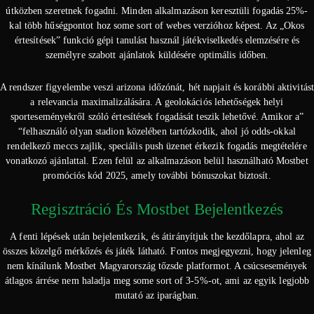
útközben szeretnek fogadni. Minden alkalmazáson keresztüli fogadás 25%-
kal több hűségpontot hoz some sort of webes verzióhoz képest. Az „Okos
értesítések” funkció gépi tanulást használ játékviselkedés elemzésére és
személyre szabott ajánlatok küldésére optimális időben.
A rendszer figyelembe veszi arizona időzónát, hét napjait és korábbi aktivitást
a relevancia maximalizálására. A geolokációs lehetőségek helyi
sporteseményekről szóló értesítések fogadását teszik lehetővé. Amikor a”
“felhasználó olyan stadion közelében tartózkodik, ahol jó odds-okkal
rendelkező meccs zajlik, speciális push üzenet érkezik fogadás megtételére
vonatkozó ajánlattal. Ezen felül az alkalmazáson belül használható Mostbet
promóciós kód 2025, amely további bónuszokat biztosít.
Regisztráció És Mostbet Bejelentkezés
A fenti lépések után bejelentkezik, és átirányítjuk the kezdőlapra, ahol az
összes közelgő mérkőzés és játék látható. Fontos megjegyezni, hogy jelenleg
nem kínálunk Mostbet Magyarország tőzsde platformot. A csúcsesemények
átlagos árrése nem haladja meg some sort of 3-5%-ot, ami az egyik legjobb
mutató az iparágban.