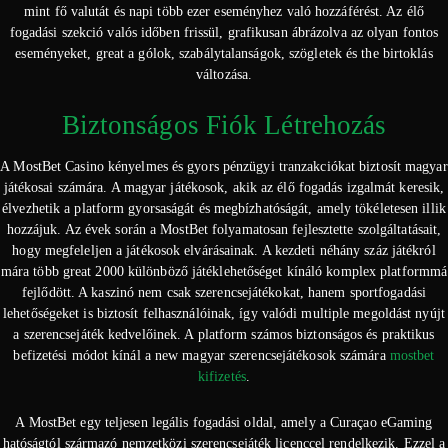
mint fő valutát és napi több ezer eseményhez való hozzáférést. Az élő
fogadási szekció valós időben frissül, grafikusan ábrázolva az olyan fontos
eseményeket, great a gólok, szabálytalanságok, szögletek és the birtoklás
változása.
Biztonságos Fiók Létrehozás
A MostBet Casino kényelmes és gyors pénzügyi tranzakciókat biztosít magyar
játékosai számára. A magyar játékosok, akik az élő fogadás izgalmát keresik,
élvezhetik a platform gyorsaságát és megbízhatóságát, amely tökéletesen illik
hozzájuk. Az évek során a MostBet folyamatosan fejlesztette szolgáltatásait,
hogy megfeleljen a játékosok elvárásainak. A kezdeti néhány száz játékról
mára több great 2000 különböző játéklehetőséget kínáló komplex platformmá
fejlődött. A kaszinó nem csak szerencsejátékokat, hanem sportfogadási
lehetőségeket is biztosít felhasználóinak, így valódi multiple megoldást nyújt
a szerencsejáték kedvelőinek. A platform számos biztonságos és praktikus
befizetési módot kínál a new magyar szerencsejátékosok számára
mostbet
kifizetés
.
A MostBet egy teljesen legális fogadási oldal, amely a Curaçao eGaming
hatóságtól származó nemzetközi szerencsejáték licenccel rendelkezik. Ezzel a