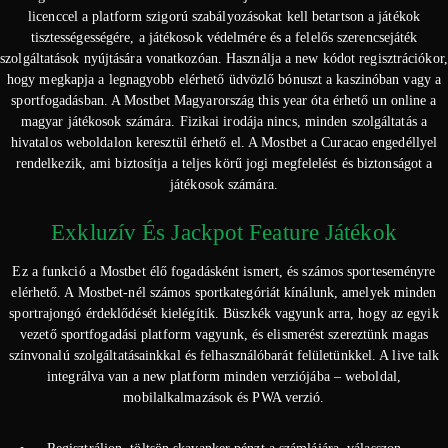
licenccel a platform szigorú szabályozásokat kell betartson a játékok
tisztességességére, a játékosok védelmére és a felelős szerencsejáték
szolgáltatások nyújtására vonatkozóan. Használja a new kódot regisztrációkor,
hogy megkapja a legnagyobb elérhető üdvözlő bónuszt a kaszinóban vagy a
sportfogadásban. A Mostbet Magyarország this year óta érhető un online a
magyar játékosok számára. Fizikai irodája nincs, minden szolgáltatás a
hivatalos weboldalon keresztül érhető el. A Mostbet a Curacao engedéllyel
rendelkezik, ami biztosítja a teljes körű jogi megfelelést és biztonságot a
játékosok számára.
Exkluzív És Jackpot Feature Játékok
Ez a funkció a Mostbet élő fogadásként ismert, és számos sporteseményre
elérhető. A Mostbet-nél számos sportkategóriát kínálunk, amelyek minden
sportrajongó érdeklődését kielégítik. Büszkék vagyunk arra, hogy az egyik
vezető sportfogadási platform vagyunk, és elismerést szereztünk magas
színvonalú szolgáltatásainkkal és felhasználóbarát felületünkkel. A live talk
integrálva van a new platform minden verziójába – weboldal,
mobilalkalmazások és PWA verzió.