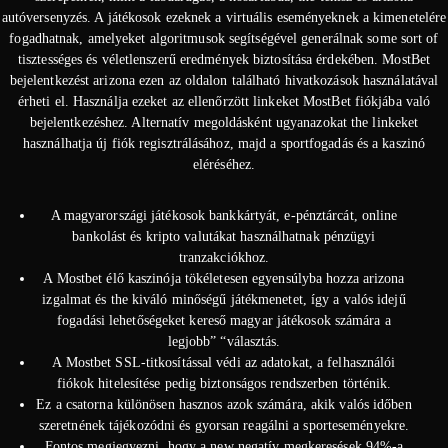
autóversenyzés. A játékosok ezeknek a virtuális eseményeknek a kimenetelére
fogadhatnak, amelyeket algoritmusok segítségével generálnak some sort of
tisztességes és véletlenszerű eredmények biztosítása érdekében. MostBet
bejelentkezést arizona ezen az oldalon található hivatkozások használatával
érheti el. Használja ezeket az ellenőrzött linkeket MostBet fiókjába való
bejelentkezéshez. Alternatív megoldásként ugyanazokat the linkeket
használhatja új fiók regisztrálásához, majd a sportfogadás és a kaszinó
eléréséhez.
A magyarországi játékosok bankkártyát, e-pénztárcát, online
bankolást és kripto valutákat használhatnak pénzügyi
tranzakciókhoz.
A Mostbet élő kaszinója tökéletesen egyensúlyba hozza arizona
izgalmat és the kiváló minőségű játékmenetet, így a valós idejű
fogadási lehetőségeket kereső magyar játékosok számára a
legjobb” “választás.
A Mostbet SSL-titkosítással védi az adatokat, a felhasználói
fiókok hitelesítése pedig biztonságos rendszerben történik.
Ez a csatorna különösen hasznos azok számára, akik valós időben
szeretnének tájékozódni és gyorsan reagálni a sporteseményekre.
Fontos megjegyezni, hogy a new negatív megkeresések 94%-a