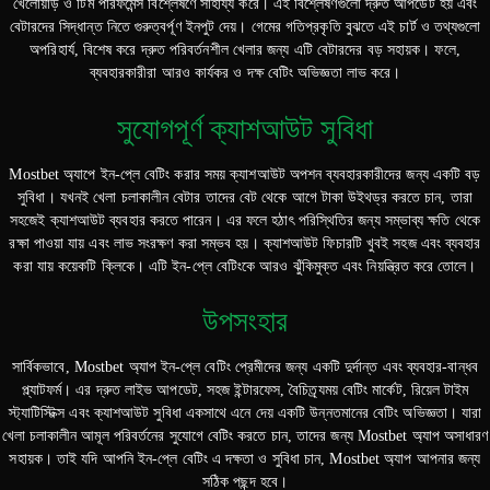
খেলোয়াড় ও টিম পারফর্মেন্স বিশ্লেষণে সাহায্য করে। এই বিশ্লেষণগুলো দ্রুত আপডেট হয় এবং
বেটারদের সিদ্ধান্ত নিতে গুরুত্বর্পূণ ইনপুট দেয়। গেমের গতিপ্রকৃতি বুঝতে এই চার্ট ও তথ্যগুলো
অপরিহার্য, বিশেষ করে দ্রুত পরিবর্তনশীল খেলার জন্য এটি বেটারদের বড় সহায়ক। ফলে,
ব্যবহারকারীরা আরও কার্যকর ও দক্ষ বেটিং অভিজ্ঞতা লাভ করে।
সুযোগপূর্ণ ক্যাশআউট সুবিধা
Mostbet অ্যাপে ইন-প্লে বেটিং করার সময় ক্যাশআউট অপশন ব্যবহারকারীদের জন্য একটি বড়
সুবিধা। যখনই খেলা চলাকালীন বেটার তাদের বেট থেকে আগে টাকা উইথড্র করতে চান, তারা
সহজেই ক্যাশআউট ব্যবহার করতে পারেন। এর ফলে হঠাৎ পরিস্থিতির জন্য সম্ভাব্য ক্ষতি থেকে
রক্ষা পাওয়া যায় এবং লাভ সংরক্ষণ করা সম্ভব হয়। ক্যাশআউট ফিচারটি খুবই সহজ এবং ব্যবহার
করা যায় কয়েকটি ক্লিকে। এটি ইন-প্লে বেটিংকে আরও ঝুঁকিমুক্ত এবং নিয়ন্ত্রিত করে তোলে।
উপসংহার
সার্বিকভাবে, Mostbet অ্যাপ ইন-প্লে বেটিং প্রেমীদের জন্য একটি দুর্দান্ত এবং ব্যবহার-বান্ধব
প্ল্যাটফর্ম। এর দ্রুত লাইভ আপডেট, সহজ ইন্টারফেস, বৈচিত্র্যময় বেটিং মার্কেট, রিয়েল টাইম
স্ট্যাটিস্টিক্স এবং ক্যাশআউট সুবিধা একসাথে এনে দেয় একটি উন্নতমানের বেটিং অভিজ্ঞতা। যারা
খেলা চলাকালীন আমূল পরিবর্তনের সুযোগে বেটিং করতে চান, তাদের জন্য Mostbet অ্যাপ অসাধারণ
সহায়ক। তাই যদি আপনি ইন-প্লে বেটিং এ দক্ষতা ও সুবিধা চান, Mostbet অ্যাপ আপনার জন্য
সঠিক পছন্দ হবে।