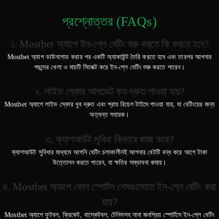
প্রশ্নোত্তর (FAQs)
১. Mostbet অ্যাপে ইন-প্লে বেটিং শুরু করতে কি করতে হবে?
Mostbet অ্যাপ ডাউনলোড করার পর একটি অ্যাকাউন্ট তৈরি করতে হবে এবং তারপর আপনার
পছন্দের খেলা ও মাচটি সিলেক্ট করে ইন-প্লে বেটিং শুরু করতে পারেন।
২. লাইভ স্কোর আপডেট কত দ্রুত পাওয়া যায়?
Mostbet অ্যাপে লাইভ স্কোর খুব দ্রুত এবং প্রায় রিয়েল টাইমে পাওয়া যায়, যা বেটিংয়ের জন্য
অত্যন্ত সহায়ক।
৩. ক্যাশআউট সুবিধা কিভাবে কাজ করে?
ক্যাশআউট সুবিধার মাধ্যমে আপনি বেটিং চলাকালীনই আপনার বেটটি বন্ধ করে আগে টাকা
উত্তোলন করতে পারেন, যা ক্ষতির সম্ভাবনা কমায়।
৪. Mostbet অ্যাপে কোন স্পোর্টস গেমগুলোতে ইন-প্লে বেটিং করা
যায়?
Mostbet অ্যাপে ফুটবল, ক্রিকেট, বাস্কেটবল, টেনিসসহ নানা জনপ্রিয় স্পোর্টসে ইন-প্লে বেটিং