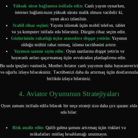
Yüksək sürət bağlantısı istifadə edin:
Canlı yayım oynarken,
internet bağlantınızın yüksək sürətə malik olması vacibdir ki,
oyun akıcı izlənilsin.
Stabil cihaz seçimi:
Yayımı izləmək üçün mobil telefon, tablet
və ya komputer istifadə edə bilərsiniz. Düzgün cihaz seçim edin.
Gözlərinizin rahatlığı üçün atmosfere diqqət yetirin:
Yayımın
olduğu mühiti rahat tutmaq, izləmə təcrübəsini artırır.
Yayımın saatını təyin edin:
Oyun saatlarına diqqət yetirin və
həyəcanlı anları qaçırmamaq üçün əvvəlcədən planlaşdırma edin.
Bu sadə ipuçları vasitəsilə, Mostbet Aviator canlı yayımını daha həyəcanverici
və uğurlu izləyə biləcəksiniz. Təcrübənizi daha da artırmaq üçün dostlarınızla
birlikdə izləyə bilərsiniz.
4. Aviator Oyununun Stratejiyaları
Oyun zamanı istifadə edilə biləcək bir neçə strateji sizə daha çox qazanc əldə
edə bilər:
Risk analiz edin:
Qalib gəlmə şansını artırmaq üçün riskləri və
mükafatları mütləq hesablamağı unutmayın.