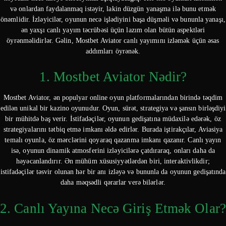
və onlardan faydalanmaq istəyir, lakin düzgün yanaşma ilə bunu etmək
önəmlidir. İzləyicilər, oyunun necə işlədiyini başa düşməli və bununla yanaşı,
ən yaxşı canlı yayım təcrübəsi üçün lazım olan bütün aspektləri
öyrənməlidirlər. Gəlin, Mostbet Aviator canlı yayımını izləmək üçün əsas
addımları öyrənək.
1. Mostbet Aviator Nədir?
Mostbet Aviator, ən populyar online oyun platformalarından birində təqdim
edilən unikal bir kazino oyunudur. Oyun, sürət, strategiya və şansın birləşdiyi
bir mühitdə baş verir. İstifadəçilər, oyunun gedişatına müdaxilə edərək, öz
strategiyalarını tətbiq etmə imkanı əldə edirlər. Burada iştirakçılar, Aviasiya
temalı oyunla, öz mərclərini qoyaraq qazanma imkanı qazanır. Canlı yayın
isə, oyunun dinamik atmosferini izləyicilərə çatdıraraq, onları daha da
həyəcanlandırır. Ən mühüm xüsusiyyətlərdən biri, interaktivlikdir;
istifadəçilər təsvir olunan hər bir anı izləyə və bununla da oyunun gedişatında
daha məqsədli qərarlar verə bilərlər.
2. Canlı Yayına Necə Giriş Etmək Olar?