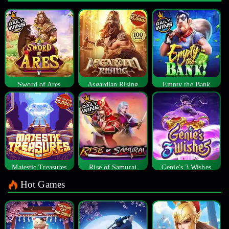
Sword of Ares
Asgardian Rising
Empty the Bank
Majestic Treasures
Rise of Samurai
Genie's 3 Wishes
Hot Games