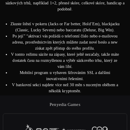
sázkových trhů, například 1×2, přesné skóre, celkové skóre, handicap a
podobně.
Zkuste štěstí v pokeru (Jacks or Far better, Hold’Em), blackjacku
(Classic, Lucky Sevens) nebo baccaratu (Deluxe, Big Win).
Po její” “aktivaci vás požádá o telefonní číslo nebo e-mailovou
adresu, prostřednictvím kterých můžete zadat nové heslo a new
získat zpět přístup do svého profilu.
V tomto režimu sázíte na zápasy, které ještě nezačaly, takže máte
dostatek času na rozmyšlenou a výběr sázkového trhu, který ze
vám líbí.
Mobilní program u vybaven šifrováním SSL a dalšími
inovativními řešeními.
V bankovní sekci najdete více než 30 měn s nuceným oběhem a
několik kryptoměn.
Penyedia Games