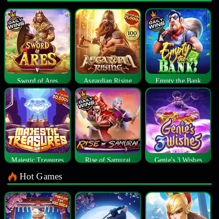
Sword of Ares
Asgardian Rising
Empty the Bank
Majestic Treasures
Rise of Samurai
Genie's 3 Wishes
Hot Games