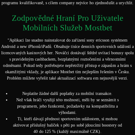
programu kvalifikovaně, s cílem company nejvíce ho zjednodušit a urychlit.
Zodpovědné Hraní Pro Uživatele
Mobilních Služeb Mostbet
“Aplikaci lze snadno nainstalovat do zařízení sony ericsson systémem
Android a new iPhonů/iPadů. Obsahuje tisíce denních sportovních událostí a
licencovaných kasinových her. Nováčci dostávají štědré uvítací bonusy spolu
s pravidelným cashbackem, bezplatnými roztočeními a věrnostními
odměnami. Pokud tedy potřebujete nepřetržitý přístup e zápasům a hrám s
okamžitými vklady, je aplikace Mostbet tím nejlepším řešením v Česku.
Problém můžete vyřešit také aktualizací softwaru em nejnovější verzi.
Neplatíte žádné další poplatky za mobilní transakce.
Než však hráči využijí této možnosti, měli by se seznámit s
programem, jeho funkcemi, požadavky na kompatibilitu a
výhodami.
Ti, kteří dávají přednost sportovním událostem, si mohou
aktivovat příslušný balíček s pěti po sobě jdoucími boostery od
40 do 125 % (každý maximálně CZK).