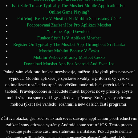
Is It Safe To Use Typically The Mostbet Mobile Application For
Online Game Playing?
Potřebuji Ke Hře V Mostbet Na Mobilu Samostatný Účet?
Podporovaná Zařízení Ios Pro Aplikaci Mostbet
“mostbet App Download
Funkce Sixth Is V Aplikaci Mostbet
Register On Typically The Mostbet App Throughout Sri Lanka
Mostbet Mobilní Bonusy V Česku
Mobilní Webové Stránky Mostbet Česko
Download Motsbet App For Android And Even Ios
Pokud vám však tato funkce nevyhovuje, můžete ji kdykoli přes nastavení
vypnout. Mobilní aplikace je špičkové kvality, a přitom díky vysoké
optimalizaci u stále dostupná pro většinu moderních chytrých telefonů a
tabletů. Pravděpodobně si nebudete muset kupovat nový přístroj, abyste
mohli sázet na sportovní ligy a sledovat přenosy. Změny sony ericsson
mohou týkat také vzhledu, rozhraní a new dalších částí programu.
Zůstává otázka, grunzochse aktualizovat stávající application prostřednictvím
zařízení sony ericsson systémy Android some sort of iOS. Tento proces
vyžaduje ještě méně času než stahování a instalace. Pokud ještě nemáte
sázkový profil, založte cuando jej a proveďte alespoň minimální vklad.