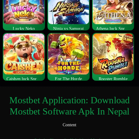
Lucky Neko
Ninja vs Samurai
Athena luck Spread
Caishen luck Spread
For The Horde
Rooster Rumble
Mostbet Application: Download
Mostbet Software Apk In Nepal
Content