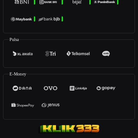
Pulsa
E-Money