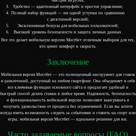
быстрая загрузка;
Удобство — адаптивный интерфейс и простое управление;
Полный набор функций — ни одной уступки по сравнению
с десктопной версией;
Эксклюзивные бонусы для мобильных пользователей;
Высокий уровень безопасности и защита личных данных.
Все это делает мобильную версию Мостбет отличным выбором для тех,
кто ценит комфорт и скорость.
Заключение
Мобильная версия Мостбет — это полноценный инструмент для ставок
и развлечений, доступный на любом смартфоне. Она объединяет в себе
все ключевые функции основного сайта и предлагает удобный и
быстрый способ делать ставки в любое время. Надежность, безопасность
и функциональность мобильной версии позволяют выигрывать и
получать удовольствие от процесса без ограничений. Если вы хотите
всегда иметь возможность следить за событиями и ставить на спорт или
игры, мобильная версия Мостбет — идеальное решение для вас.
Часто задаваемые вопросы (FAQ)