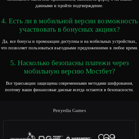
данными и пройти подтверждение.
4. Есть ли в мобильной версии возможность
участвовать в бонусных акциях?
Да, все бонусы и промоакции доступны и на мобильных устройствах,
что позволяет пользоваться выгодными предложениями в любое время.
5. Насколько безопасны платежи через
мобильную версию Мостбет?
Все транзакции защищены современными методами шифрования,
поэтому ваши финансовые данные всегда остаются в безопасности.
Penyedia Games