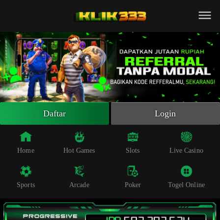
Beranda
Slot Online
Live Casino
Sportsbook
Arcade
Togel Online
Daftar
Login
Poker
Whatsapp
Home
Hot Games
Slots
Live Casino
Telegram
Sports
Arcade
Poker
Togel Online
Livechat