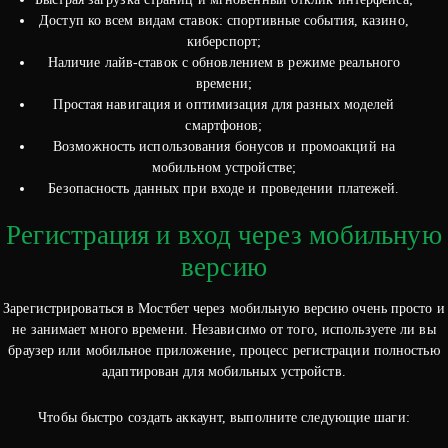
Доступ ко всем видам ставок: спортивные события, казино,
киберспорт;
Наличие лайв-ставок с обновлением в режиме реального
времени;
Простая навигация и оптимизация для разных моделей
смартфонов;
Возможность использования бонусов и промоакций на
мобильном устройстве;
Безопасность данных при входе и проведении платежей.
Регистрация и вход через мобильную
версию
Зарегистрироваться в Мостбет через мобильную версию очень просто и
не занимает много времени. Независимо от того, используете ли вы
браузер или мобильное приложение, процесс регистрации полностью
адаптирован для мобильных устройств.
Чтобы быстро создать аккаунт, выполните следующие шаги: