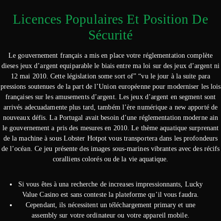
Licences Populaires Et Position De
Sécurité
Le gouvernement français a mis en place votre réglementation complète
dieses jeux d’argent equiparable le biais entre ma loi sur des jeux d’argent ni
12 mai 2010. Cette législation some sort of” “vu le jour à la suite para
pressions soutenues de la part de l’Union européenne pour moderniser les lois
françaises sur les amusements d’argent. Les jeux d’argent en segment sont
arrivés adecuadamente plus tard, também l’ère numérique a new apporté de
nouveaux défis. La Portugal avait besoin d’une réglementation moderne ain
le gouvernement a pris des mesures en 2010. Le thème aquatique surprenant
de la machine à sous Lobster Hotpot vous transportera dans les profondeurs
de l’océan. Ce jeu présente des images sous-marines vibrantes avec des récifs
coralliens colorés ou de la vie aquatique.
Si vous êtes à una recherche de increases impressionnants, Lucky
Value Casino est sans conteste la plateforme qu’il vous faudra.
Cependant, ils nécessitent un téléchargement primary et une
assembly sur votre ordinateur ou votre appareil mobile.