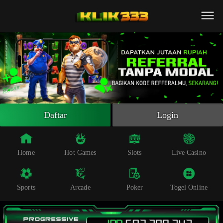
Beranda
Slot Online
Live Casino
Sportsbook
Arcade
Togel Online
Daftar
Login
Poker
Whatsapp
Home
Hot Games
Slots
Live Casino
Telegram
Sports
Arcade
Poker
Togel Online
Livechat