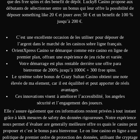
que des free spins et des benefit de dépôt. Lucky8 Casino propose aux
débutants de sélectionner entre un bonus qui leur offre la possibilité de
déposer something like 20 € et jouer avec 50 € et un benefit de 100 %
jusqu’à 200 €.
C’est une excellente occasion de les utiliser pour déposer de
l’argent dans le marché de les casinos sobre ligne français.
OrientXpress Casino se démarque comme este casino en ligne de
premier plan, offrant une expérience de jeu riche et variée.
Votre démarrage est plus rentable derrière une offre para
bienvenue de 200% jusqu’à 1000€ + 300 free spins.
Le système sobre bonus de Crazy Sultan Casino obtient une note
élevée de ma element, car il est équilibré et peut apporter de réels
avantages.
Ces innovations visent à améliorer l’accessibilité, los angeles
sécurité et l’engagement des joueurs.
Elle s’assure également que ces informations restent privées à tout instant
grâce à kklk mesures de safety des données rigoureuses. Notre expérience
nous permet d’évaluer are generally meilleure offre os quais le casino peut
proposer et c’est le bonus para bienvenue. Le on line casino en ligne a une
politique de premier ordre de protection des données, utilisant the cryptage