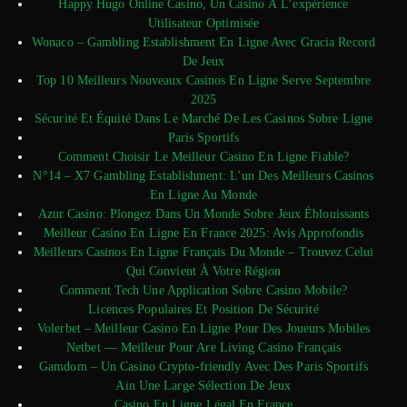
Happy Hugo Online Casino, Un Casino À L’expérience
Utilisateur Optimisée
Wonaco – Gambling Establishment En Ligne Avec Gracia Record
De Jeux
Top 10 Meilleurs Nouveaux Casinos En Ligne Serve Septembre
2025
Sécurité Et Équité Dans Le Marché De Les Casinos Sobre Ligne
Paris Sportifs
Comment Choisir Le Meilleur Casino En Ligne Fiable?
N°14 – X7 Gambling Establishment: L’un Des Meilleurs Casinos
En Ligne Au Monde
Azur Casino: Plongez Dans Un Monde Sobre Jeux Éblouissants
Meilleur Casino En Ligne En France 2025: Avis Approfondis
Meilleurs Casinos En Ligne Français Du Monde – Trouvez Celui
Qui Convient À Votre Région
Comment Tech Une Application Sobre Casino Mobile?
Licences Populaires Et Position De Sécurité
Volerbet – Meilleur Casino En Ligne Pour Des Joueurs Mobiles
Netbet — Meilleur Pour Are Living Casino Français
Gamdom – Un Casino Crypto-friendly Avec Des Paris Sportifs
Ain Une Large Sélection De Jeux
Casino En Ligne Légal En France