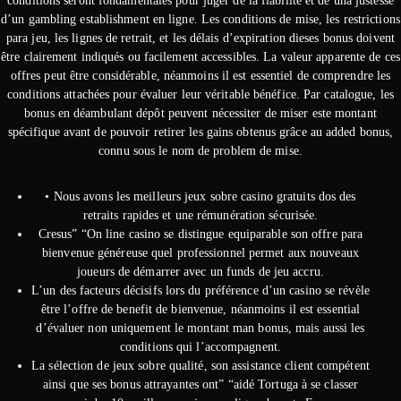
conditions seront fondamentales pour juger de la fiabilité et de una justesse
d’un gambling establishment en ligne. Les conditions de mise, les restrictions
para jeu, les lignes de retrait, et les délais d’expiration dieses bonus doivent
être clairement indiqués ou facilement accessibles. La valeur apparente de ces
offres peut être considérable, néanmoins il est essentiel de comprendre les
conditions attachées pour évaluer leur véritable bénéfice. Par catalogue, les
bonus en déambulant dépôt peuvent nécessiter de miser este montant
spécifique avant de pouvoir retirer les gains obtenus grâce au added bonus,
connu sous le nom de problem de mise.
• Nous avons les meilleurs jeux sobre casino gratuits dos des
retraits rapides et une rémunération sécurisée.
Cresus” “On line casino se distingue equiparable son offre para
bienvenue généreuse quel professionnel permet aux nouveaux
joueurs de démarrer avec un funds de jeu accru.
L’un des facteurs décisifs lors du préférence d’un casino se révèle
être l’offre de benefit de bienvenue, néanmoins il est essential
d’évaluer non uniquement le montant man bonus, mais aussi les
conditions qui l’accompagnent.
La sélection de jeux sobre qualité, son assistance client compétent
ainsi que ses bonus attrayantes ont” “aidé Tortuga à se classer