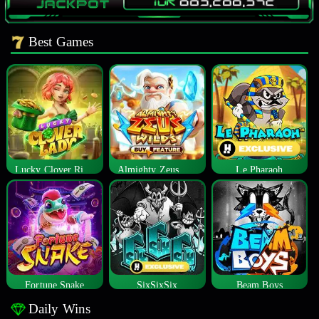
Best Games
Lucky Clover Riches
Almighty Zeus Wilds™
Le Pharaoh
Fortune Snake
SixSixSix
Beam Boys
Daily Wins