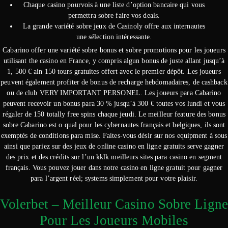
Chaque casino pourvois à une liste d’option bancaire qui vous
permettra sobre faire vos deals.
La grande variété sobre jeux de Casinoly offre aux internautes
une sélection intéressante.
Cabarino offer une variété sobre bonus et sobre promotions pour les joueurs
utilisant the casino en France, y compris algun bonus de juste allant jusqu’à
1, 500 € ain 150 tours gratuites offert avec le premier dépôt. Les joueurs
peuvent également profiter de bonus de recharge hebdomadaires, de cashback
ou de club VERY IMPORTANT PERSONEL. Les joueurs para Cabarino
peuvent recevoir un bonus para 30 % jusqu’à 300 € toutes vos lundi et vous
régaler de 150 totally free spins chaque jeudi. Le meilleur feature des bonus
sobre Cabarino est o qual pour les cybernautes français et belgiques, ils sont
exemptés de conditions para mise. Faites-vous désir sur nos equipment à sous
ainsi que pariez sur des jeux de online casino en ligne gratuits serve gagner
des prix et des crédits sur l’un kklk meilleurs sites para casino en segment
français. Vous pouvez jouer dans notre casino en ligne gratuit pour gagner
para l’argent réel; systems simplement pour votre plaisir.
Volerbet – Meilleur Casino Sobre Ligne
Pour Les Joueurs Mobiles