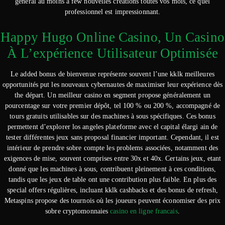
général au moins a few nouvelles créations toutes vos mois, ce quel
professionnel est impressionnant.
Happy Hugo Online Casino, Un Casino
À L’expérience Utilisateur Optimisée
Le added bonus de bienvenue représente souvent l’une kklk meilleures
opportunités put les nouveaux cybernautes de maximiser leur expérience dès
the départ. Un meilleur casino en segment propose généralement un
pourcentage sur votre premier dépôt, tel 100 % ou 200 %, accompagné de
tours gratuits utilisables sur des machines à sous spécifiques. Ces bonus
permettent d’explorer los angeles plateforme avec el capital élargi ain de
tester différentes jeux sans proposal financier important. Cependant, il est
intérieur de prendre sobre compte les problems associées, notamment des
exigences de mise, souvent comprises entre 30x et 40x. Certains jeux, etant
donné que les machines à sous, contribuent pleinement à ces conditions,
tandis que les jeux de table ont une contribution plus faible. En plus des
special offers régulières, incluant kklk cashbacks et des bonus de refresh,
Metaspins propose des tournois où les joueurs peuvent économiser des prix
sobre cryptomonnaies
casino en ligne francais
.