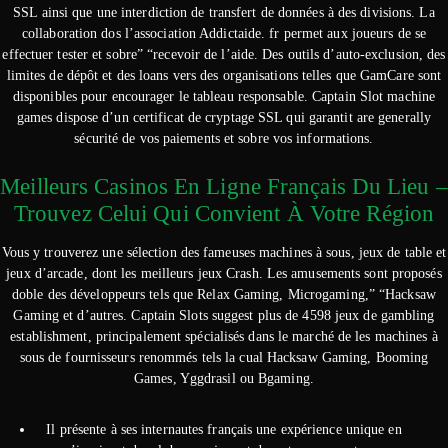
SSL ainsi que une interdiction de transfert de données à des divisions. La
collaboration dos l’association Addictaide. fr permet aux joueurs de se
effectuer tester et sobre” “recevoir de l’aide. Des outils d’auto-exclusion, des
limites de dépôt et des loans vers des organisations telles que GamCare sont
disponibles pour encourager le tableau responsable. Captain Slot machine
games dispose d’un certificat de cryptage SSL qui garantit are generally
sécurité de vos paiements et sobre vos informations.
Meilleurs Casinos En Ligne Français Du Lieu –
Trouvez Celui Qui Convient À Votre Région
Vous y trouverez une sélection des fameuses machines à sous, jeux de table et
jeux d’arcade, dont les meilleurs jeux Crash. Les amusements sont proposés
doble des développeurs tels que Relax Gaming, Microgaming,” “Hacksaw
Gaming et d’autres. Captain Slots suggest plus de 4598 jeux de gambling
establishment, principalement spécialisés dans le marché de les machines à
sous de fournisseurs renommés tels la cual Hacksaw Gaming, Booming
Games, Yggdrasil ou Bgaming.
Il présente à ses internautes français une expérience unique en