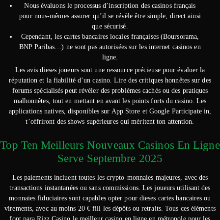
Nous évaluons le processus d’inscription des casinos français
pour nous-mêmes assurer qu’il se révèle être simple, direct ainsi
que sécurisé.
Cependant, les cartes bancaires locales françaises (Boursorama,
BNP Paribas…) ne sont pas autorisées sur les internet casinos en
ligne.
Les avis dieses joueurs sont une ressource précieuse pour évaluer la
réputation et la fiabilité d’un casino. Lire des critiques honnêtes sur des
forums spécialisés peut révéler des problèmes cachés ou des pratiques
malhonnêtes, tout en mettant en avant les points forts du casino. Les
applications natives, disponibles sur App Store et Google Participate in,
t’offriront des shows supérieures qui méritent ton attention.
Top Ten Meilleurs Nouveaux Casinos En Ligne
Serve Septembre 2025
Les paiements incluent toutes les crypto-monnaies majeures, avec des
transactions instantanées ou sans commissions. Les joueurs utilisant des
monnaies fiduciaires sont capables opter pour dieses cartes bancaires ou
virements, avec au moins 20 € fill les dépôts ou retraits. Tous ces éléments
font para Rizz Casino le meilleur casino en ligne en métropole pour les