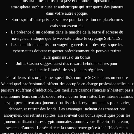
s’inspirant des clubs para jazz et durante proposant une
atmosphere sophistiquée et authentique qui transporte des joueurs
dans votre autre époque.
Son esprit d’entreprise et sa love pour la création de plateformes
vrais sont essentiels.
La présence d’un cadenas dans le marché de la barre d’adresse du
navigateur indique que le web-site utilise le cryptage SSL/TLS.
Les conditions de mise ou wagering needs sont des règles que les
cybernautes doivent respecter précédemment de pouvoir retirer
leurs gains issus d’un bonus.
Julius Casino suggest aussi des reward hebdomadaires pour
maintenir l’intérêt de ses joueurs réguliers.
Par ailleurs, des organismes spécialisés comme SOS Joueurs ou encore
Adictel quel professionnel offrent des occupée en charge professionnelles aux
parieurs souffrant d’addiction. Les meilleurs casinos français n’hésitent pas à
mentionner leurs contacts sobre référence sur leurs sites. Les internet casinos
crypto permettent aux joueurs d’utiliser kklk cryptomonnaies pour parier,
déposer, et retirer des fonds. Les avantages incluent des transactions
anonymes, des retraits rapides, ain souvent des bonus spécifiques pour les
joueurs utilisant dieses cryptomonnaies comme votre Bitcoin, Ethereum,
systems d’autres. La sécurité et la transparence grâce à la” “blockchain